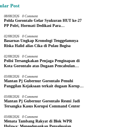
ular Post
08/08/2026
0 Comment
Polda Gorontalo Gelar Syukuran HUT ke-27
PP Polri, Hormati Dedikasi Para
Purnawirawan
02/08/2026
0 Comment
Basarnas Ungkap Kronologi Tenggelamnya
Riska Halid alias Cika di Pulau Bogisa
02/08/2026
0 Comment
Polisi Tersangkakan Penjaga Penginapan di
Kota Gorontalo atas Dugaan Pencabulan
Anak Balita 3 Tahun
03/08/2026
0 Comment
Mantan Pj Gubernur Gorontalo Penuhi
Panggilan Kejaksaan terkait dugaan Korupsi
Command Center
03/08/2026
0 Comment
Mantan Pj Gubernur Gorontalo Resmi Jadi
Tersangka Kasus Korupsi Command Center
03/08/2026
0 Comment
Menata Tambang Rakyat di Blok WPR
Hulawa: Mengedepankan Penyelesaian