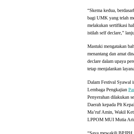
“Skema kedua, berdasar
bagi UMK yang telah me
melakukan sertifikasi ha
istilah self declare,” lanj
Mastuki mengatakan bahw
menantang dan amat dina
declare dalam upaya perc
tetap menjalankan layanan
Dalam Festival Syawal i
Lembaga Pengkajian
Pa
Penyerahan dilakukan s
Daerah kepada Plt Kepa
Ma’ruf Amin, Wakil Ke
LPPOM MUI Mutia Arin
“Saya mewakili BPJPH m