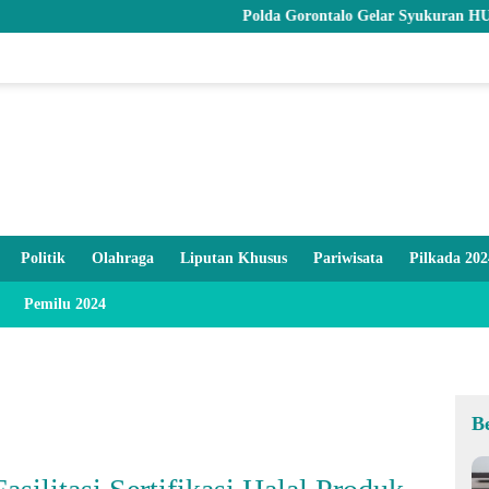
Polda Gorontalo Gelar Syukuran HUT ke-27 PP Po
Politik
Olahraga
Liputan Khusus
Pariwisata
Pilkada 202
Pemilu 2024
B