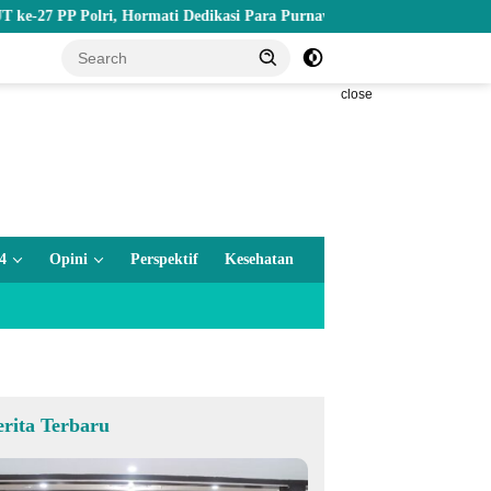
lri, Hormati Dedikasi Para Purnawirawan
Bekali Warga Bina
close
4
Opini
Perspektif
Kesehatan
erita Terbaru