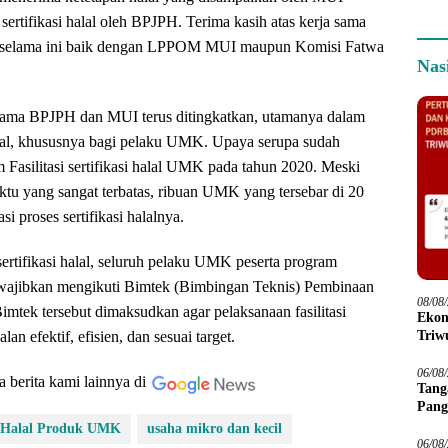
 sertifikasi halal oleh BPJPH. Terima kasih atas kerja sama
if selama ini baik dengan LPPOM MUI maupun Komisi Fatwa
Nas
 sama BPJPH dan MUI terus ditingkatkan, utamanya dalam
al, khususnya bagi pelaku UMK. Upaya serupa sudah
 Fasilitasi sertifikasi halal UMK pada tahun 2020. Meski
tu yang sangat terbatas, ribuan UMK yang tersebar di 20
asi proses sertifikasi halalnya.
rtifikasi halal, seluruh pelaku UMK peserta program
a diwajibkan mengikuti Bimtek (Bimbingan Teknis) Pembinaan
08/08
imtek tersebut dimaksudkan agar pelaksanaan fasilitasi
Ekon
Triwu
alan efektif, efisien, dan sesuai target.
06/08
a berita kami lainnya di
Tang
Pang
si Halal Produk UMK
usaha mikro dan kecil
06/08