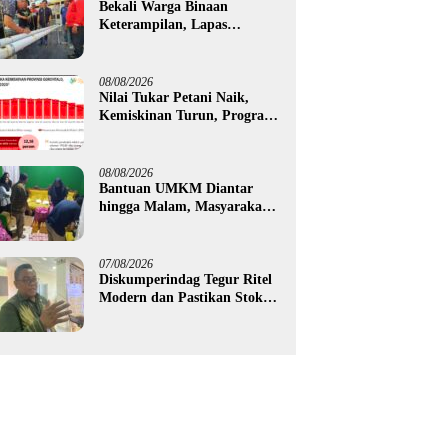
Bekali Warga Binaan
Keterampilan, Lapas
Gorontalo Kembangkan
Green House Hidrofarm
08/08/2026
Nilai Tukar Petani Naik,
Kemiskinan Turun, Program
Gusnar-Idah Mulai Dorong
Ekonomi Gorontalo
08/08/2026
Bantuan UMKM Diantar
hingga Malam, Masyarakat
Apresiasi Gerak Cepat
Pemprov Gorontalo
07/08/2026
Diskumperindag Tegur Ritel
Modern dan Pastikan Stok
Beras Subsidi Aman di
Tengah Musim Kemarau