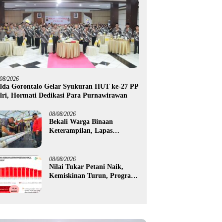
/08/2026
lda Gorontalo Gelar Syukuran HUT ke-27 PP
lri, Hormati Dedikasi Para Purnawirawan
08/08/2026
Bekali Warga Binaan
Keterampilan, Lapas
Gorontalo Kembangkan
Green House Hidrofarm
08/08/2026
Nilai Tukar Petani Naik,
Kemiskinan Turun, Program
Gusnar-Idah Mulai Dorong
Ekonomi Gorontalo