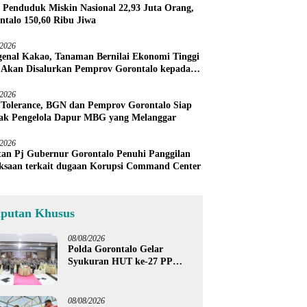
 Penduduk Miskin Nasional 22,93 Juta Orang,
ntalo 150,60 Ribu Jiwa
/2026
enal Kakao, Tanaman Bernilai Ekonomi Tinggi
 Akan Disalurkan Pemprov Gorontalo kepada
ni Boalemo
/2026
 Tolerance, BGN dan Pemprov Gorontalo Siap
ak Pengelola Dapur MBG yang Melanggar
/2026
an Pj Gubernur Gorontalo Penuhi Panggilan
ksaan terkait dugaan Korupsi Command Center
iputan Khusus
08/08/2026
Polda Gorontalo Gelar
Syukuran HUT ke-27 PP
Polri, Hormati Dedikasi Para
Purnawirawan
08/08/2026