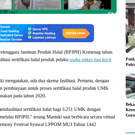
lenggara Jaminan Produk Halal (BPJPH) Kemenag tahun
Pold
litasi sertifikasi halal produk pelaku
usaha mikro dan kecil
Polr
i mengatakan, ada dua skema fasilitasi. Pertama, dengan
n pembiayaan untuk proses sertifikasi halal produk UMK
sanakan pada tahun 2020.
Beka
mfasilitasi sertifikasi halal bagi 3.251 UMK dengan
Kete
Goro
elalui BPJPH,” terang Mastuki saat berbicara secara virtual
Gree
eremony Festival Syawal LPPOM MUI Tahun 1442