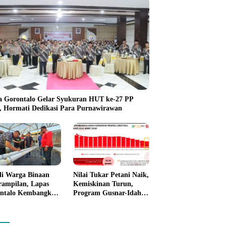
a Gorontalo Gelar Syukuran HUT ke-27 PP
i, Hormati Dedikasi Para Purnawirawan
li Warga Binaan
Nilai Tukar Petani Naik,
rampilan, Lapas
Kemiskinan Turun,
ntalo Kembangkan
Program Gusnar-Idah
n House Hidrofarm
Mulai Dorong Ekonomi
Gorontalo