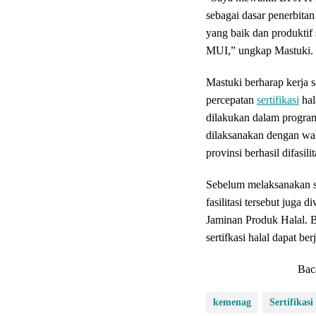
sebagai dasar penerbitan
yang baik dan produkt
MUI,” ungkap Mastuki.
Mastuki berharap kerja
percepatan
sertifikasi
hal
dilakukan dalam program
dilaksanakan dengan wak
provinsi berhasil difasilit
Sebelum melaksanakan se
fasilitasi tersebut jug
Jaminan Produk Halal. B
sertifkasi halal dapat berj
Bac
kemenag
Sertifika