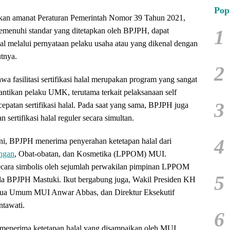
Pop
kan amanat Peraturan Pemerintah Nomor 39 Tahun 2021,
1
menuhi standar yang ditetapkan oleh BPJPH, dapat
lal melalui pernyataan pelaku usaha atau yang dikenal dengan
utnya.
2
a fasilitasi sertifikasi halal merupakan program yang sangat
ntikan pelaku UMK, terutama terkait pelaksanaan self
3
epatan sertifikasi halal. Pada saat yang sama, BPJPH juga
 sertifikasi halal reguler secara simultan.
4
ni, BPJPH menerima penyerahan ketetapan halal dari
ngan
, Obat-obatan, dan Kosmetika (LPPOM) MUI.
ecara simbolis oleh sejumlah perwakilan pimpinan LPPOM
5
la BPJPH Mastuki. Ikut bergabung juga, Wakil Presiden KH
tua Umum MUI Anwar Abbas, dan Direktur Eksekutif
tawati.
6
enerima ketetapan halal yang disampaikan oleh MUI