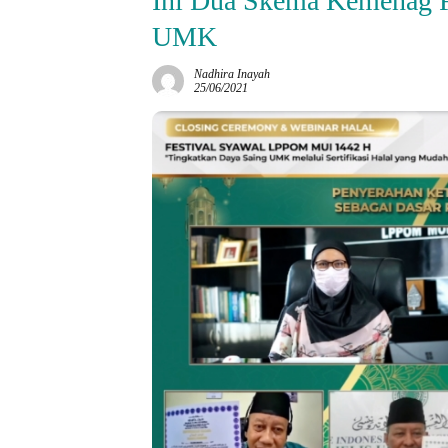
Ini Dua Skema Kemenag Fas
UMK
Nadhira Inayah
25/06/2021