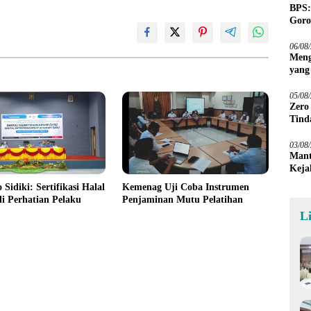
BPS:
Goro
06/08
Meng
yang
Peta
05/08
Zero
Tind
03/08
Mant
Keja
 Sidiki: Sertifikasi Halal
Kemenag Uji Coba Instrumen
i Perhatian Pelaku
Penjaminan Mutu Pelatihan
L