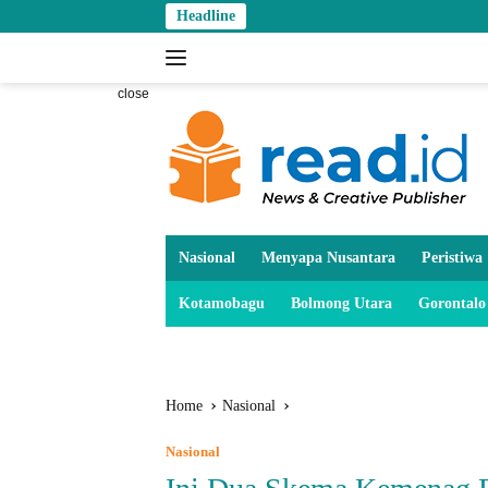
Skip
Headline
to
content
close
Nasional
Menyapa Nusantara
Peristiwa
Kotamobagu
Bolmong Utara
Gorontalo
Home
Nasional
Nasional