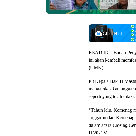
READ.ID – Badan Penye
ini akan kembali memfasi
(UMK).
Plt Kepala BJPJH Mastuk
mengalokasikan anggara
seperti yang telah dilak
“Tahun lalu, Kemenag me
anggaran dari Kemenag m
dalam acara Closing C
H/2021M.