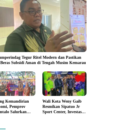
umperindag Tegur Ritel Modern dan Pastikan
 Beras Subsidi Aman di Tengah Musim Kemarau
ng Kemandirian
Wali Kota Weny Gaib
omi, Pemprov
Resmikan Sipatuo Jr
ntalo Salurkan
Sport Center, Investasi
uan Modal Usaha
Swasta Hadirkan
7,5 Juta untuk 395
Fasilitas Olahraga
ku Usaha
Modern di Kotamobagu