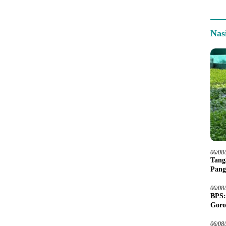
Nas
06/08
Tang
Pang
06/08
BPS:
Goro
06/08