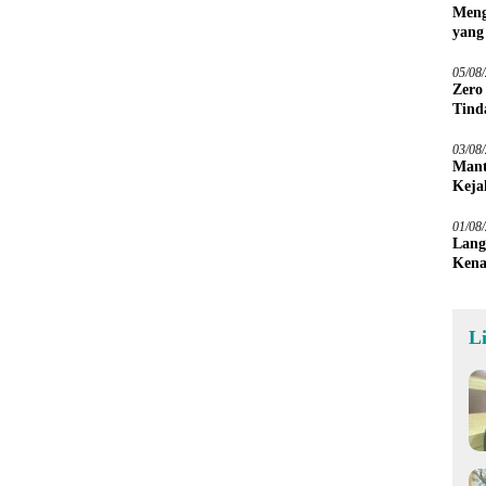
Meng
yang
Peta
05/08
Zero
Tind
03/08
Mant
Keja
01/08
Lang
Kena
L