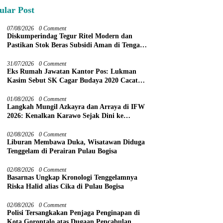
ular Post
07/08/2026
0 Comment
Diskumperindag Tegur Ritel Modern dan
Pastikan Stok Beras Subsidi Aman di Tengah
Musim Kemarau
31/07/2026
0 Comment
Eks Rumah Jawatan Kantor Pos: Lukman
Kasim Sebut SK Cagar Budaya 2020 Cacat
Prosedur
01/08/2026
0 Comment
Langkah Mungil Azkayra dan Arraya di IFW
2026: Kenalkan Karawo Sejak Dini ke
Panggung Nasional
02/08/2026
0 Comment
Liburan Membawa Duka, Wisatawan Diduga
Tenggelam di Perairan Pulau Bogisa
02/08/2026
0 Comment
Basarnas Ungkap Kronologi Tenggelamnya
Riska Halid alias Cika di Pulau Bogisa
02/08/2026
0 Comment
Polisi Tersangkakan Penjaga Penginapan di
Kota Gorontalo atas Dugaan Pencabulan