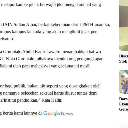
ut melaporkan ke pihak berwajib jika mengalami hal yang
di IAIN Sultan Amai, berkat keberanian dari LPM Humanika,
kampus kampus lain ada yang akan mengikuti jejak pers
riyanto.
a Gorontalo Abdul Kadir Lawero menambahkan bahwa
Disk
PNU Kota Gorontalo, pihaknya mendukung pengungkapan
Stok
dialami oleh para mahasiswi yang selama ini masih
ror bagi publik, bukan aib seperti yang disangkakan oleh
ng namanya pelecehan seksual harus diusut tuntas demi
Doro
Institut pendidikan,” Kata Kadir.
Ekon
Goro
a berita kami lainnya di
Bant
Rp98
Pela