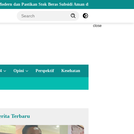
Pastikan Stok Beras Subsidi Aman di Tengah Musim Kemarau
close
4
Opini
Perspektif
Kesehatan
erita Terbaru