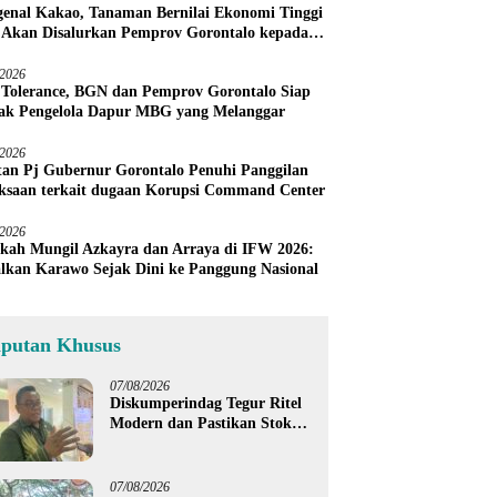
enal Kakao, Tanaman Bernilai Ekonomi Tinggi
 Akan Disalurkan Pemprov Gorontalo kepada
ni Boalemo
/2026
 Tolerance, BGN dan Pemprov Gorontalo Siap
ak Pengelola Dapur MBG yang Melanggar
/2026
an Pj Gubernur Gorontalo Penuhi Panggilan
ksaan terkait dugaan Korupsi Command Center
/2026
kah Mungil Azkayra dan Arraya di IFW 2026:
lkan Karawo Sejak Dini ke Panggung Nasional
iputan Khusus
07/08/2026
Diskumperindag Tegur Ritel
Modern dan Pastikan Stok
Beras Subsidi Aman di
Tengah Musim Kemarau
07/08/2026