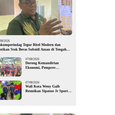
/08/2026
skumperindag Tegur Ritel Modern dan
stikan Stok Beras Subsidi Aman di Tengah
usim Kemarau
07/08/2026
Dorong Kemandirian
Ekonomi, Pemprov
Gorontalo Salurkan Bantuan
Modal Usaha Rp987,5 Juta
untuk 395 Pelaku Usaha
07/08/2026
Wali Kota Weny Gaib
Resmikan Sipatuo Jr Sport
Center, Investasi Swasta
Hadirkan Fasilitas Olahraga
Modern di Kotamobagu