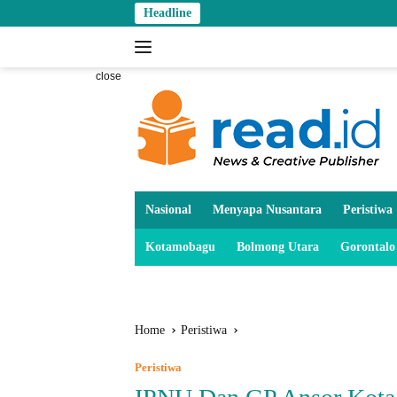
Skip
Headline
to
content
close
Nasional
Menyapa Nusantara
Peristiwa
Kotamobagu
Bolmong Utara
Gorontalo
Home
Peristiwa
Peristiwa