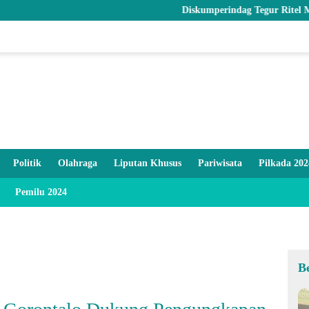
Diskumperindag Tegur Ritel Modern dan 
Politik
Olahraga
Liputan Khusus
Pariwisata
Pilkada 202
Pemilu 2024
B