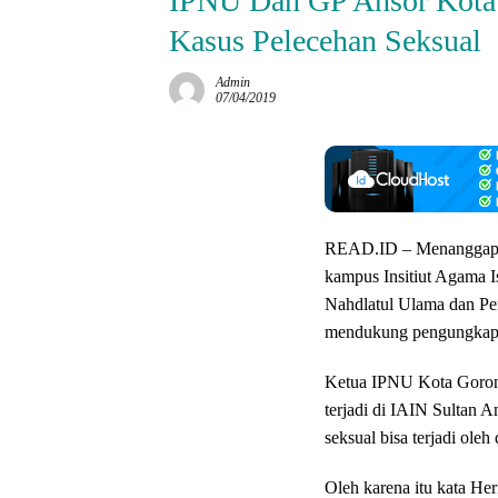
IPNU Dan GP Ansor Kota
Kasus Pelecehan Seksual
Admin
07/04/2019
READ.ID – Menanggapi k
kampus Insitiut Agama I
Nahdlatul Ulama dan P
mendukung pengungkapan
Ketua IPNU Kota Goront
terjadi di IAIN Sultan
seksual bisa terjadi oleh
Oleh karena itu kata He