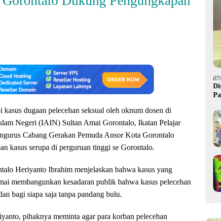
 Gorontalo Dukung Pengungkapan
07
Di
Pa
M
asus dugaan pelecehan seksual oleh oknum dosen di
slam Negeri (IAIN) Sultan Amai Gorontalo, Ikatan Pelajar
engurus Cabang Gerakan Pemuda Ansor Kota Gorontalo
 kasus serupa di perguruan tinggi se Gorontalo.
alo Heriyanto Ibrahim menjelaskan bahwa kasus yang
 Amai membangunkan kesadaran publik bahwa kasus pelecehan
 dan bagi siapa saja tanpa pandang bulu.
riyanto, pihaknya meminta agar para korban pelecehan