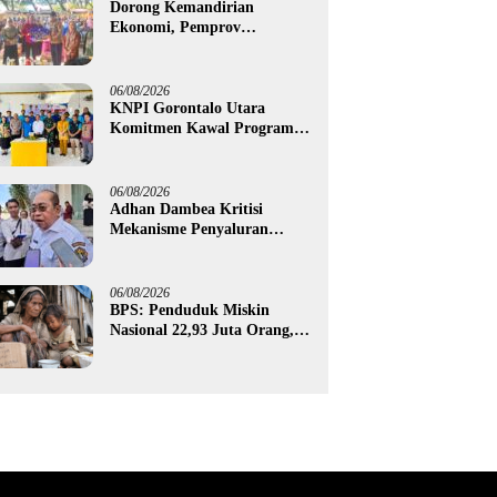
Dorong Kemandirian
Ekonomi, Pemprov
Gorontalo Salurkan Bantuan
Modal Usaha Rp987,5 Juta
untuk 395 Pelaku Usaha
06/08/2026
KNPI Gorontalo Utara
Komitmen Kawal Program
SKS dan Gerakan Satu Juta
Pohon
06/08/2026
Adhan Dambea Kritisi
Mekanisme Penyaluran
Bantuan UMKM Pemprov
Gorontalo
06/08/2026
BPS: Penduduk Miskin
Nasional 22,93 Juta Orang,
Gorontalo 150,60 Ribu Jiwa