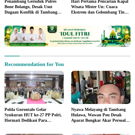
Penambang Geruduk Polres
Hari Pertama Pencarian Kapal
Bone Bolango, Desak Usut
Wisata Mister Un: Cuaca
Dugaan Konflik di Tambang
Ekstrem dan Gelombang Tinggi
Suwawa
Jadi Kendala
Recommendation for You
Polda Gorontalo Gelar
Nyawa Melayang di Tambang
Syukuran HUT ke-27 PP Polri,
Hulawa, Wawan Pou Desak
Hormati Dedikasi Para
Aparat Bongkar Akar Persoalan
Purnawirawan
PETI