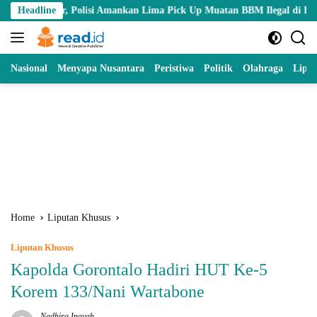
Skip
r, Polisi Amankan Lima Pick Up Muatan BBM Ilegal di Pohuwato
Headline
to
content
Nasional
Menyapa Nusantara
Peristiwa
Politik
Olahraga
Lipu
Home
Liputan Khusus
Liputan Khusus
Kapolda Gorontalo Hadiri HUT Ke-5
Korem 133/Nani Wartabone
Nadhira Inayah