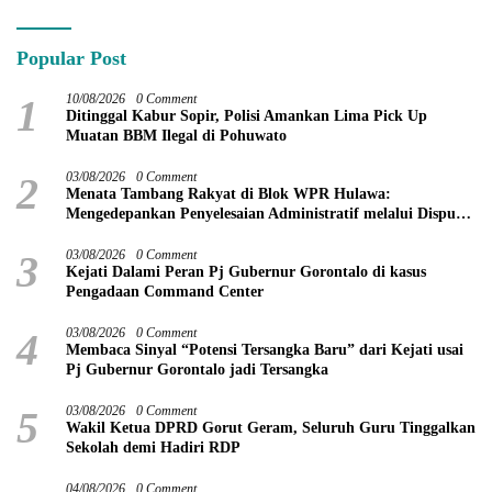
Tilamuta
Popular Post
1
10/08/2026
0 Comment
Ditinggal Kabur Sopir, Polisi Amankan Lima Pick Up
Muatan BBM Ilegal di Pohuwato
2
03/08/2026
0 Comment
Menata Tambang Rakyat di Blok WPR Hulawa:
Mengedepankan Penyelesaian Administratif melalui Dispute
Resolution
3
03/08/2026
0 Comment
Kejati Dalami Peran Pj Gubernur Gorontalo di kasus
Pengadaan Command Center
4
03/08/2026
0 Comment
Membaca Sinyal “Potensi Tersangka Baru” dari Kejati usai
Pj Gubernur Gorontalo jadi Tersangka
5
03/08/2026
0 Comment
Wakil Ketua DPRD Gorut Geram, Seluruh Guru Tinggalkan
Sekolah demi Hadiri RDP
04/08/2026
0 Comment