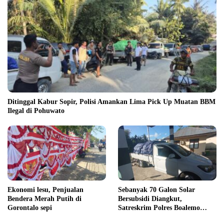
Ditinggal Kabur Sopir, Polisi Amankan Lima Pick Up Muatan BBM
Ilegal di Pohuwato
Ekonomi lesu, Penjualan
Sebanyak 70 Galon Solar
Bendera Merah Putih di
Bersubsidi Diangkut,
Gorontalo sepi
Satreskrim Polres Boalemo
Amankan Mobil Pick Up di