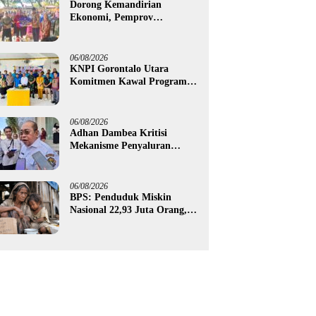
Dorong Kemandirian
Ekonomi, Pemprov
Gorontalo Salurkan Bantuan
Modal Usaha Rp987,5 Juta
untuk 395 Pelaku Usaha
06/08/2026
KNPI Gorontalo Utara
Komitmen Kawal Program
SKS dan Gerakan Satu Juta
Pohon
06/08/2026
Adhan Dambea Kritisi
Mekanisme Penyaluran
Bantuan UMKM Pemprov
Gorontalo
06/08/2026
BPS: Penduduk Miskin
Nasional 22,93 Juta Orang,
Gorontalo 150,60 Ribu Jiwa