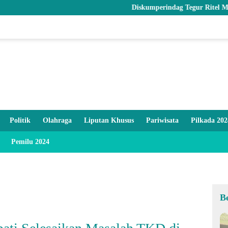
Diskumperindag Tegur Ritel Modern dan Pasti
Politik
Olahraga
Liputan Khusus
Pariwisata
Pilkada 202
Pemilu 2024
B