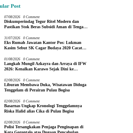
ular Post
07/08/2026
0 Comment
Diskumperindag Tegur Ritel Modern dan
Pastikan Stok Beras Subsidi Aman di Tengah
Musim Kemarau
31/07/2026
0 Comment
Eks Rumah Jawatan Kantor Pos: Lukman
Kasim Sebut SK Cagar Budaya 2020 Cacat
Prosedur
01/08/2026
0 Comment
Langkah Mungil Azkayra dan Arraya di IFW
2026: Kenalkan Karawo Sejak Dini ke
Panggung Nasional
02/08/2026
0 Comment
Liburan Membawa Duka, Wisatawan Diduga
Tenggelam di Perairan Pulau Bogisa
02/08/2026
0 Comment
Basarnas Ungkap Kronologi Tenggelamnya
Riska Halid alias Cika di Pulau Bogisa
02/08/2026
0 Comment
Polisi Tersangkakan Penjaga Penginapan di
Kota Gorontalo atas Dugaan Pencabulan