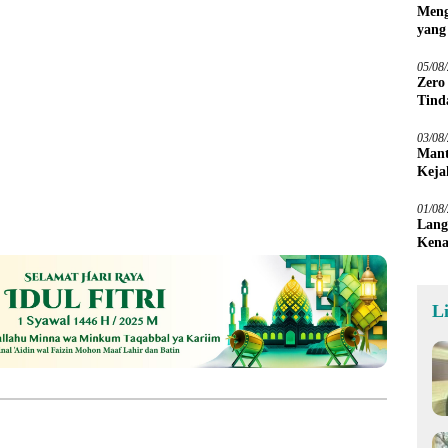
Meng
yang
Peta
05/08
Zero
Tind
03/08
Mant
Keja
01/08
Lang
Kena
L