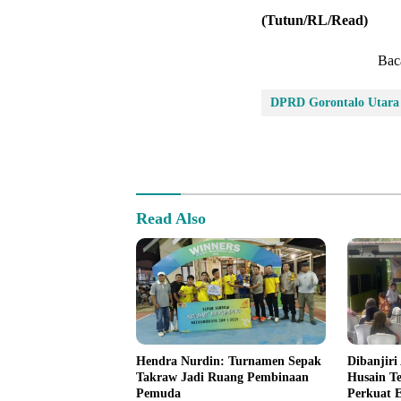
(Tutun/RL/Read)
Bac
DPRD Gorontalo Utara
Read Also
Hendra Nurdin: Turnamen Sepak
Dibanjiri 
Takraw Jadi Ruang Pembinaan
Husain T
Pemuda
Perkuat 