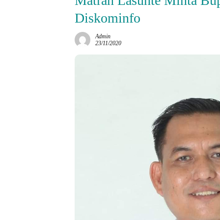
Matran Lasunte Minta Bup
Diskominfo
Admin
23/11/2020