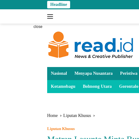
Skip
Headline
to
content
close
Nasional
Menyapa Nusantara
Peristiwa
Kotamobagu
Bolmong Utara
Gorontalo
Home
Liputan Khusus
Liputan Khusus