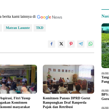
Nas
a berita kami lainnya di
Matran Lasunte
TKD
06/08
Tang
Pang
06/08
BPS:
Aspirasi, Fitri Yusup
Komitmen Pansus DPRD Gorut
Goro
egaskan Komitmen
Rampungkan Draf Ranperda
Ekonomi masyarakat
Pajak dan Retribusi
06/08