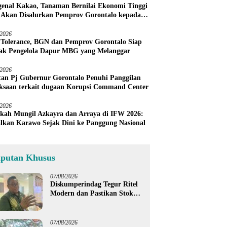
enal Kakao, Tanaman Bernilai Ekonomi Tinggi
 Akan Disalurkan Pemprov Gorontalo kepada
ni Boalemo
/2026
 Tolerance, BGN dan Pemprov Gorontalo Siap
ak Pengelola Dapur MBG yang Melanggar
/2026
an Pj Gubernur Gorontalo Penuhi Panggilan
ksaan terkait dugaan Korupsi Command Center
/2026
kah Mungil Azkayra dan Arraya di IFW 2026:
lkan Karawo Sejak Dini ke Panggung Nasional
iputan Khusus
07/08/2026
Diskumperindag Tegur Ritel
Modern dan Pastikan Stok
Beras Subsidi Aman di
Tengah Musim Kemarau
07/08/2026