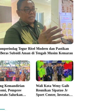
umperindag Tegur Ritel Modern dan Pastikan
 Beras Subsidi Aman di Tengah Musim Kemarau
ng Kemandirian
Wali Kota Weny Gaib
omi, Pemprov
Resmikan Sipatuo Jr
ntalo Salurkan
Sport Center, Investasi
uan Modal Usaha
Swasta Hadirkan
7,5 Juta untuk 395
Fasilitas Olahraga
ku Usaha
Modern di Kotamobagu