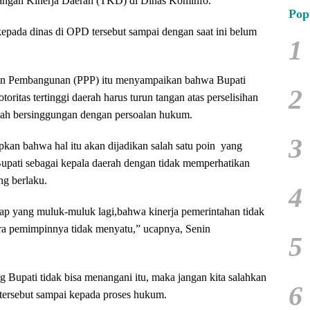
jangan Kinerja Daerah (TKD) di Dinas Kominfo.
Pop
pada dinas di OPD tersebut sampai dengan saat ini belum
1
tuan Pembangunan (PPP) itu menyampaikan bahwa Bupati
2
oritas tertinggi daerah harus turun tangan atas perselisihan
dah bersinggungan dengan persoalan hukum.
3
an bahwa hal itu akan dijadikan salah satu poin yang
upati sebagai kepala daerah dengan tidak memperhatikan
g berlaku.
4
ap yang muluk-muluk lagi,bahwa kinerja pemerintahan tidak
para pemimpinnya tidak menyatu,” ucapnya, Senin
5
 Bupati tidak bisa menangani itu, maka jangan kita salahkan
6
tersebut sampai kepada proses hukum.