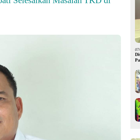
ati Selesaikan Masalah TKD di
07
Di
Pa
M