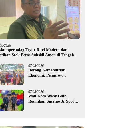
/08/2026
skumperindag Tegur Ritel Modern dan
stikan Stok Beras Subsidi Aman di Tengah
usim Kemarau
07/08/2026
Dorong Kemandirian
Ekonomi, Pemprov
Gorontalo Salurkan Bantuan
Modal Usaha Rp987,5 Juta
untuk 395 Pelaku Usaha
07/08/2026
Wali Kota Weny Gaib
Resmikan Sipatuo Jr Sport
Center, Investasi Swasta
Hadirkan Fasilitas Olahraga
Modern di Kotamobagu