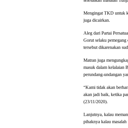
selesaikan masalah Tun
Mengingat TKD untuk ke
juga dicairkan.
Aleg dari Partai Persa
Gorut selaku pemegang ot
tersebut dikarenakan su
Matran juga mengungkapk
masuk dalam kelalaian B
perundang-undangan yan
“Kami tidak akan berhar
akan jadi baik, ketika 
(23/11/2020).
Lanjutnya, kalau memang
pihaknya kalau masalah 