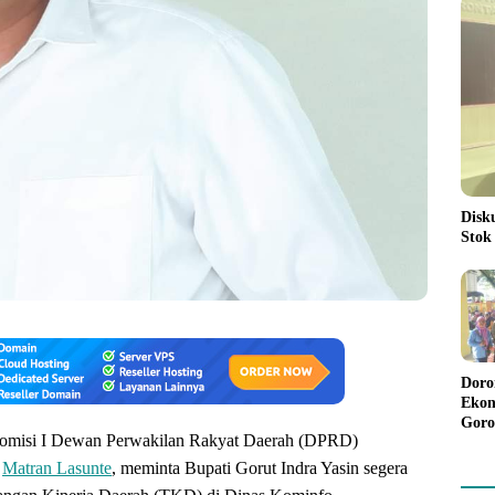
Disk
Stok
Doro
Ekon
Goro
omisi I Dewan Perwakilan Rakyat Daerah (DPRD)
Bant
Rp98
)
Matran Lasunte
, meminta Bupati Gorut Indra Yasin segera
Pela