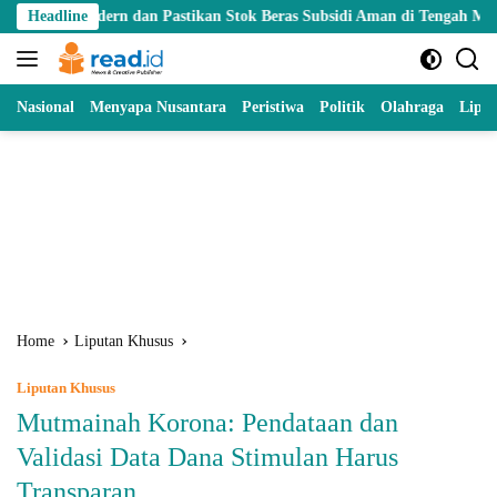
Skip
 dan Pastikan Stok Beras Subsidi Aman di Tengah Musim Kemarau
Headline
to
content
Nasional
Menyapa Nusantara
Peristiwa
Politik
Olahraga
Lipu
Home
Liputan Khusus
Liputan Khusus
Mutmainah Korona: Pendataan dan
Validasi Data Dana Stimulan Harus
Transparan