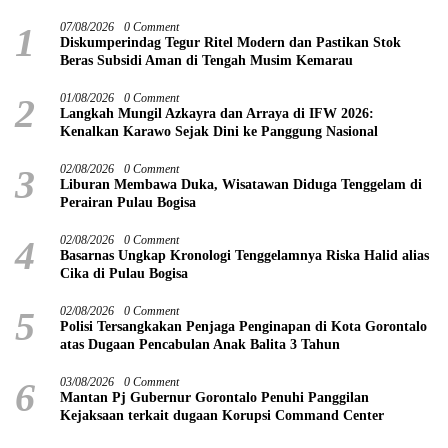
1
07/08/2026
0 Comment
Diskumperindag Tegur Ritel Modern dan Pastikan Stok
Beras Subsidi Aman di Tengah Musim Kemarau
2
01/08/2026
0 Comment
Langkah Mungil Azkayra dan Arraya di IFW 2026:
Kenalkan Karawo Sejak Dini ke Panggung Nasional
3
02/08/2026
0 Comment
Liburan Membawa Duka, Wisatawan Diduga Tenggelam di
Perairan Pulau Bogisa
4
02/08/2026
0 Comment
Basarnas Ungkap Kronologi Tenggelamnya Riska Halid alias
Cika di Pulau Bogisa
5
02/08/2026
0 Comment
Polisi Tersangkakan Penjaga Penginapan di Kota Gorontalo
atas Dugaan Pencabulan Anak Balita 3 Tahun
6
03/08/2026
0 Comment
Mantan Pj Gubernur Gorontalo Penuhi Panggilan
Kejaksaan terkait dugaan Korupsi Command Center