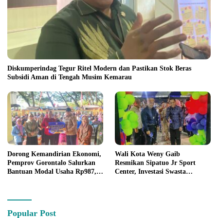
Diskumperindag Tegur Ritel Modern dan Pastikan Stok Beras
Subsidi Aman di Tengah Musim Kemarau
Dorong Kemandirian Ekonomi,
Wali Kota Weny Gaib
Pemprov Gorontalo Salurkan
Resmikan Sipatuo Jr Sport
Bantuan Modal Usaha Rp987,5
Center, Investasi Swasta
Juta untuk 395 Pelaku Usaha
Hadirkan Fasilitas Olahraga
Modern di Kotamobagu
Popular Post