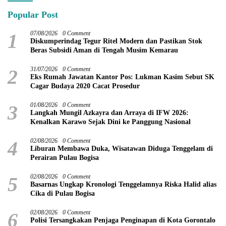
Popular Post
1
07/08/2026
0 Comment
Diskumperindag Tegur Ritel Modern dan Pastikan Stok
Beras Subsidi Aman di Tengah Musim Kemarau
2
31/07/2026
0 Comment
Eks Rumah Jawatan Kantor Pos: Lukman Kasim Sebut SK
Cagar Budaya 2020 Cacat Prosedur
3
01/08/2026
0 Comment
Langkah Mungil Azkayra dan Arraya di IFW 2026:
Kenalkan Karawo Sejak Dini ke Panggung Nasional
4
02/08/2026
0 Comment
Liburan Membawa Duka, Wisatawan Diduga Tenggelam di
Perairan Pulau Bogisa
5
02/08/2026
0 Comment
Basarnas Ungkap Kronologi Tenggelamnya Riska Halid alias
Cika di Pulau Bogisa
6
02/08/2026
0 Comment
Polisi Tersangkakan Penjaga Penginapan di Kota Gorontalo