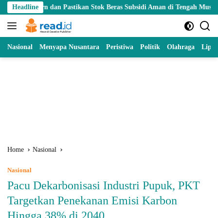
Skip
n dan Pastikan Stok Beras Subsidi Aman di Tengah Musim Kemarau
Headline
to
content
Nasional
Menyapa Nusantara
Peristiwa
Politik
Olahraga
Lipu
Home
Nasional
Nasional
Pacu Dekarbonisasi Industri Pupuk, PKT
Targetkan Penekanan Emisi Karbon
Hingga 38% di 2040