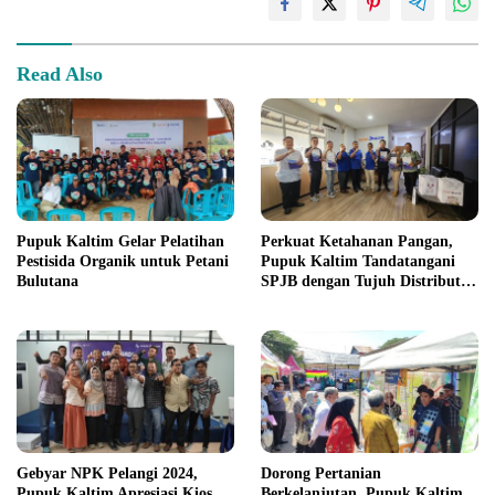
Read Also
Pupuk Kaltim Gelar Pelatihan
Perkuat Ketahanan Pangan,
Pestisida Organik untuk Petani
Pupuk Kaltim Tandatangani
Bulutana
SPJB dengan Tujuh Distributor
Wilayah Sumatera
Gebyar NPK Pelangi 2024,
Dorong Pertanian
Pupuk Kaltim Apresiasi Kios
Berkelanjutan, Pupuk Kaltim