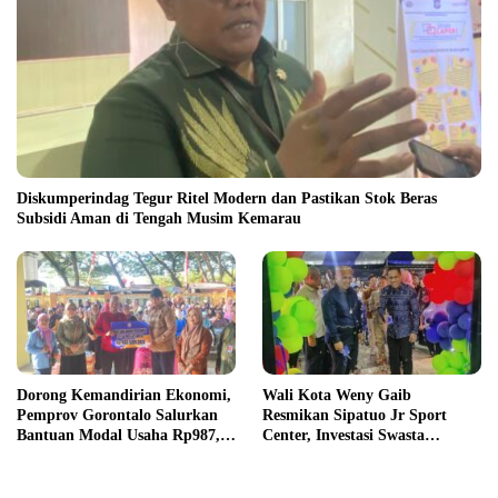
Diskumperindag Tegur Ritel Modern dan Pastikan Stok Beras
Subsidi Aman di Tengah Musim Kemarau
Dorong Kemandirian Ekonomi,
Wali Kota Weny Gaib
Pemprov Gorontalo Salurkan
Resmikan Sipatuo Jr Sport
Bantuan Modal Usaha Rp987,5
Center, Investasi Swasta
Juta untuk 395 Pelaku Usaha
Hadirkan Fasilitas Olahraga
Modern di Kotamobagu