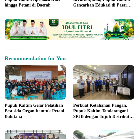
hingga Petani di Daerah
Gencarkan Edukasi di Pasar
Tani Kota Palu
Recommendation for You
Pupuk Kaltim Gelar Pelatihan
Perkuat Ketahanan Pangan,
Pestisida Organik untuk Petani
Pupuk Kaltim Tandatangani
Bulutana
SPJB dengan Tujuh Distributor
Wilayah Sumatera