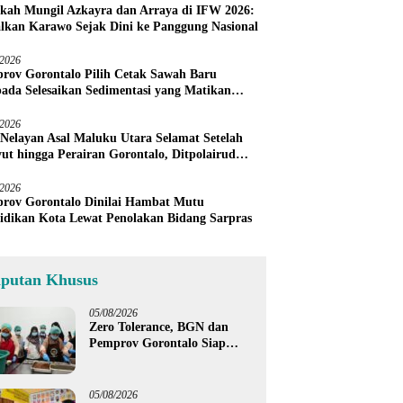
kah Mungil Azkayra dan Arraya di IFW 2026:
lkan Karawo Sejak Dini ke Panggung Nasional
/2026
rov Gorontalo Pilih Cetak Sawah Baru
pada Selesaikan Sedimentasi yang Matikan
h Petani Sendiri
/2026
 Nelayan Asal Maluku Utara Selamat Setelah
ut hingga Perairan Gorontalo, Ditpolairud
u Warga Tunda Melaut
/2026
rov Gorontalo Dinilai Hambat Mutu
idikan Kota Lewat Penolakan Bidang Sarpras
iputan Khusus
05/08/2026
Zero Tolerance, BGN dan
Pemprov Gorontalo Siap
Tindak Pengelola Dapur
MBG yang Melanggar
05/08/2026