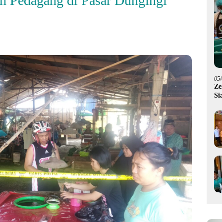
h Pedagang di Pasar Dungingi
05
Ze
Si
Me