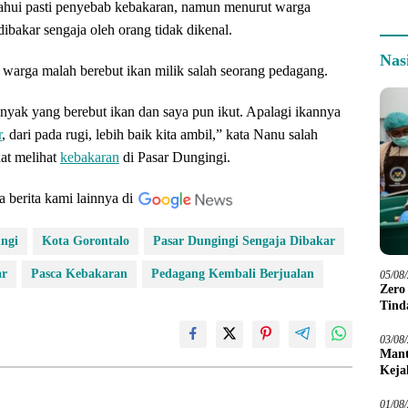
tahui pasti penyebab kebakaran, namun menurut warga
ibakar sengaja oleh orang tidak dikenal.
Nas
di, warga malah berebut ikan milik salah seorang pedagang.
anyak yang berebut ikan dan saya pun ikut. Apalagi ikannya
r
, dari pada rugi, lebih baik kita ambil,” kata Nanu salah
hat melihat
kebakaran
di Pasar Dungingi.
a berita kami lainnya di
ngi
Kota Gorontalo
Pasar Dungingi Sengaja Dibakar
ar
Pasca Kebakaran
Pedagang Kembali Berjualan
05/08
Zero
Tind
03/08
Mant
Keja
01/08