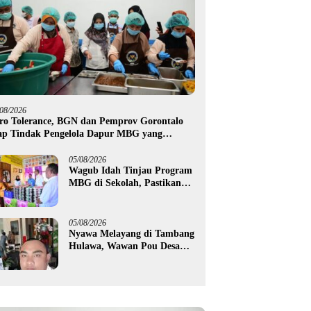
/08/2026
ro Tolerance, BGN dan Pemprov Gorontalo
ap Tindak Pengelola Dapur MBG yang
langgar
05/08/2026
Wagub Idah Tinjau Program
MBG di Sekolah, Pastikan
Gizi dan Kebersihan
Makanan
05/08/2026
Nyawa Melayang di Tambang
Hulawa, Wawan Pou Desak
Aparat Bongkar Akar
Persoalan PETI