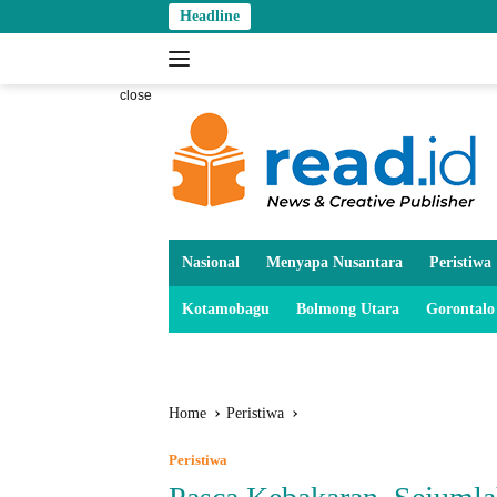
Skip
Headline
to
content
close
Nasional
Menyapa Nusantara
Peristiwa
Kotamobagu
Bolmong Utara
Gorontalo
Home
Peristiwa
Peristiwa