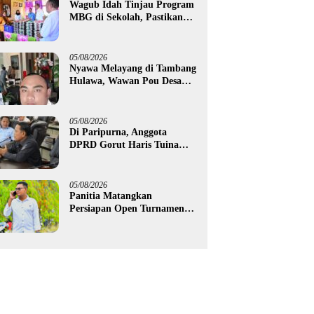
Wagub Idah Tinjau Program
MBG di Sekolah, Pastikan
Gizi dan Kebersihan
Makanan
05/08/2026
Nyawa Melayang di Tambang
Hulawa, Wawan Pou Desak
Aparat Bongkar Akar
Persoalan PETI
05/08/2026
Di Paripurna, Anggota
DPRD Gorut Haris Tuina
Desak Perbaikan Jalan
Ponelo dan Dusun Bengel
05/08/2026
Panitia Matangkan
Persiapan Open Turnamen
Trophy Bercahaya 2026, Edo
Gawa: Siap Hadirkan
Kompetisi Berkualitas