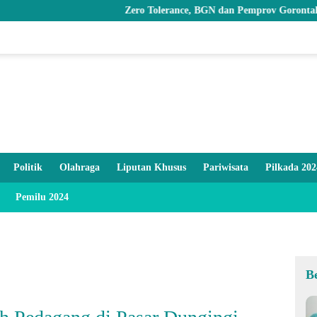
Zero Tolerance, BGN dan Pemprov Gorontalo Siap Tindak Pe
Politik
Olahraga
Liputan Khusus
Pariwisata
Pilkada 202
Pemilu 2024
B