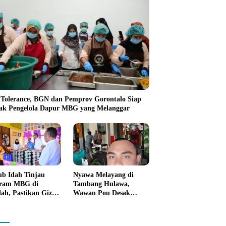
 Tolerance, BGN dan Pemprov Gorontalo Siap
ak Pengelola Dapur MBG yang Melanggar
b Idah Tinjau
Nyawa Melayang di
ram MBG di
Tambang Hulawa,
lah, Pastikan Gizi
Wawan Pou Desak
Kebersihan
Aparat Bongkar Akar
anan
Persoalan PETI