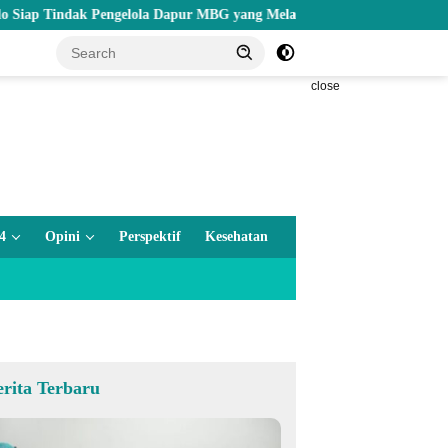
ngelola Dapur MBG yang Melanggar
Wagub Idah Tinjau Progra
close
4
Opini
Perspektif
Kesehatan
erita Terbaru