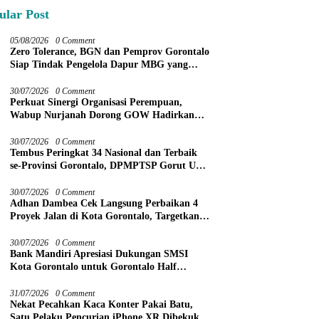
ular Post
05/08/2026
0 Comment
Zero Tolerance, BGN dan Pemprov Gorontalo
Siap Tindak Pengelola Dapur MBG yang
Melanggar
30/07/2026
0 Comment
Perkuat Sinergi Organisasi Perempuan,
Wabup Nurjanah Dorong GOW Hadirkan
Program Nyata untuk Perempuan dan Anak
30/07/2026
0 Comment
Tembus Peringkat 34 Nasional dan Terbaik
se-Provinsi Gorontalo, DPMPTSP Gorut Ukir
Prestasi Gemilang Penilaian Kinerja 2026
30/07/2026
0 Comment
Adhan Dambea Cek Langsung Perbaikan 4
Proyek Jalan di Kota Gorontalo, Targetkan
Rampung November 2026
30/07/2026
0 Comment
Bank Mandiri Apresiasi Dukungan SMSI
Kota Gorontalo untuk Gorontalo Half
Marathon 2026
31/07/2026
0 Comment
Nekat Pecahkan Kaca Konter Pakai Batu,
Satu Pelaku Pencurian iPhone XR Dibekuk