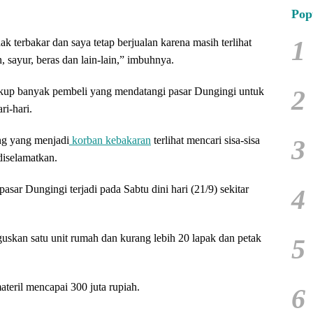
Pop
1
 terbakar dan saya tetap berjualan karena masih terlihat
 sayur, beras dan lain-lain,” imbuhnya.
2
ukup banyak pembeli yang mendatangi pasar Dungingi untuk
i-hari.
ng yang menjadi
korban kebakaran
terlihat mencari sisa-sisa
3
diselamatkan.
sar Dungingi terjadi pada Sabtu dini hari (21/9) sekitar
4
skan satu unit rumah dan kurang lebih 20 lapak dan petak
5
teril mencapai 300 juta rupiah.
6