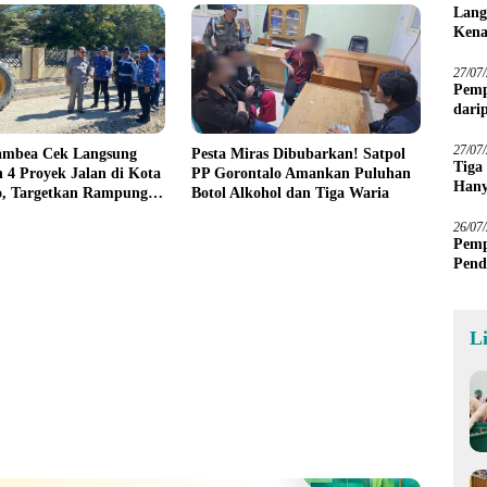
Lang
Kena
27/07
Pemp
dari
Sawa
27/07
mbea Cek Langsung
Pesta Miras Dibubarkan! Satpol
Tiga
 4 Proyek Jalan di Kota
PP Gorontalo Amankan Puluhan
Hany
o, Targetkan Rampung
Botol Alkohol dan Tiga Waria
Imba
 2026
26/07
Pemp
Pend
L