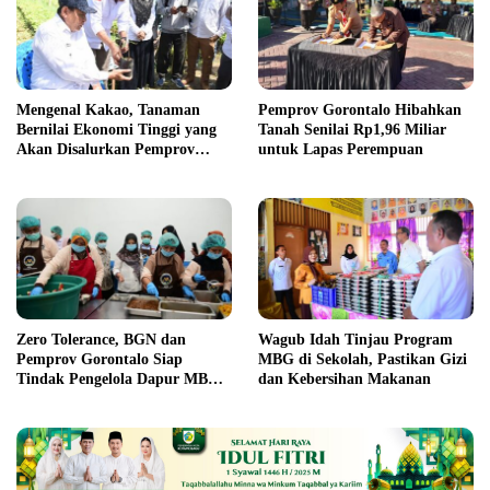
Mengenal Kakao, Tanaman
Pemprov Gorontalo Hibahkan
Bernilai Ekonomi Tinggi yang
Tanah Senilai Rp1,96 Miliar
Akan Disalurkan Pemprov
untuk Lapas Perempuan
Gorontalo kepada Petani
Boalemo
Zero Tolerance, BGN dan
Wagub Idah Tinjau Program
Pemprov Gorontalo Siap
MBG di Sekolah, Pastikan Gizi
Tindak Pengelola Dapur MBG
dan Kebersihan Makanan
yang Melanggar