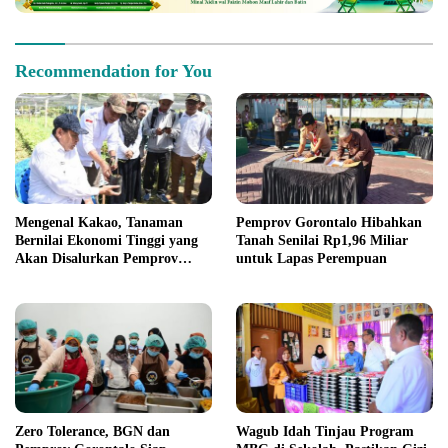
Recommendation for You
Mengenal Kakao, Tanaman
Pemprov Gorontalo Hibahkan
Bernilai Ekonomi Tinggi yang
Tanah Senilai Rp1,96 Miliar
Akan Disalurkan Pemprov
untuk Lapas Perempuan
Gorontalo kepada Petani
Boalemo
Zero Tolerance, BGN dan
Wagub Idah Tinjau Program