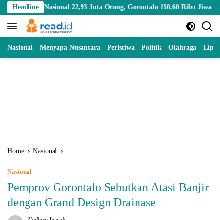
Skip
ional 22,93 Juta Orang, Gorontalo 150,60 Ribu Jiwa
Headline
Mengena
to
content
Nasional
Menyapa Nusantara
Peristiwa
Politik
Olahraga
Lipu
Home
Nasional
Nasional
Pemprov Gorontalo Sebutkan Atasi Banjir
dengan Grand Design Drainase
Nadhira Inayah