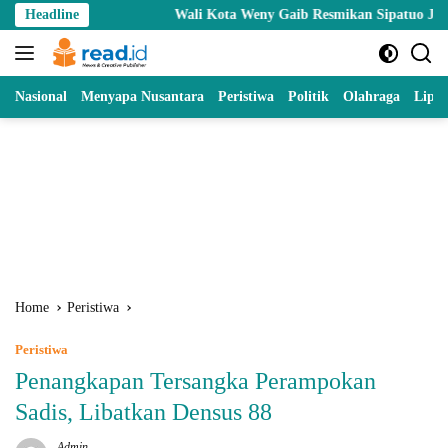
Skip
Headline
Wali Kota Weny Gaib Resmikan Sipatuo Jr Sport Center, I
to
content
Nasional
Menyapa Nusantara
Peristiwa
Politik
Olahraga
Lipu
Home
Peristiwa
Peristiwa
Penangkapan Tersangka Perampokan
Sadis, Libatkan Densus 88
Admin