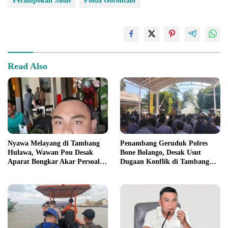
Perampokan Sadis
Polda Gorontalo
Read Also
Nyawa Melayang di Tambang
Penambang Geruduk Polres
Hulawa, Wawan Pou Desak
Bone Bolango, Desak Usut
Aparat Bongkar Akar Persoalan
Dugaan Konflik di Tambang
PETI
Suwawa