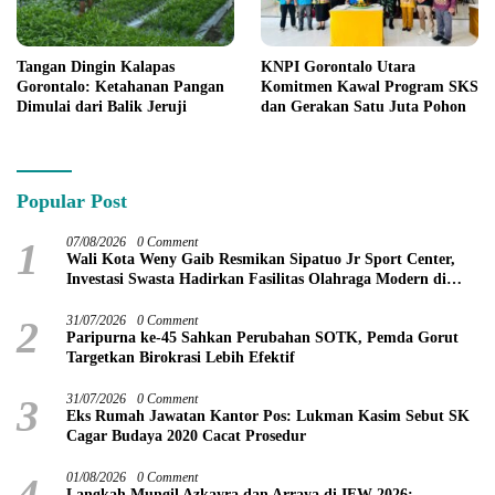
KNPI Gorontalo Utara
Tangan Dingin Kalapas
Komitmen Kawal Program SKS
Gorontalo: Ketahanan Pangan
dan Gerakan Satu Juta Pohon
Dimulai dari Balik Jeruji
Popular Post
1
07/08/2026
0 Comment
Wali Kota Weny Gaib Resmikan Sipatuo Jr Sport Center,
Investasi Swasta Hadirkan Fasilitas Olahraga Modern di
Kotamobagu
2
31/07/2026
0 Comment
Paripurna ke-45 Sahkan Perubahan SOTK, Pemda Gorut
Targetkan Birokrasi Lebih Efektif
3
31/07/2026
0 Comment
Eks Rumah Jawatan Kantor Pos: Lukman Kasim Sebut SK
Cagar Budaya 2020 Cacat Prosedur
4
01/08/2026
0 Comment
Langkah Mungil Azkayra dan Arraya di IFW 2026: