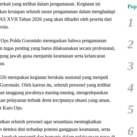
 terkait yang terlibat dalam pengamanan. Kegiatan ini
Pop
ikan kesiapan seluruh unsur pengamanan dalam menghadapi
1
S XVII Tahun 2026 yang akan dihadiri oleh peserta dari
esia.
2
 Ops Polda Gorontalo menegaskan bahwa pengamanan
ugas penting yang harus dilaksanakan secara profesional,
ggung jawab guna menjamin keamanan serta kelancaran
3
an.
 merupakan kegiatan berskala nasional yang menjadi
4
rontalo. Oleh karena itu, seluruh personel yang terlibat
dan tanggung jawabnya masing-masing, mengedepankan
kan pelayanan terbaik demi terciptanya situasi yang aman,
5
jar Karo Ops.
atkan seluruh personel agar senantiasa meningkatkan
6
deteksi dini terhadap potensi gangguan keamanan, serta
langkah preventif dan humanis dalam pelaksanaan tugas di