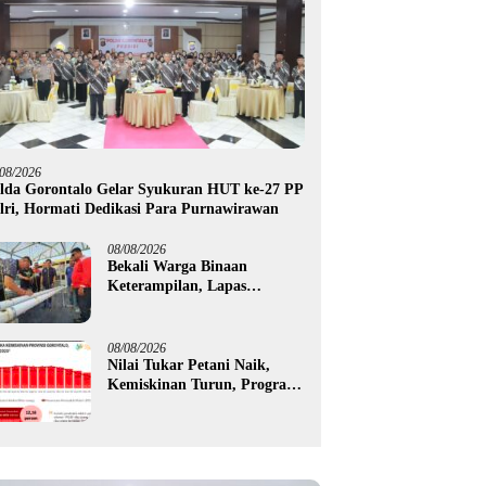
/08/2026
lda Gorontalo Gelar Syukuran HUT ke-27 PP
lri, Hormati Dedikasi Para Purnawirawan
08/08/2026
Bekali Warga Binaan
Keterampilan, Lapas
Gorontalo Kembangkan
Green House Hidrofarm
08/08/2026
Nilai Tukar Petani Naik,
Kemiskinan Turun, Program
Gusnar-Idah Mulai Dorong
Ekonomi Gorontalo