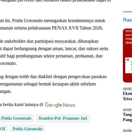
Nas
kan ini, Polda Gorontalo menegaskan komitmennya untuk
amanan selama pelaksanaan PENAS XVII Tahun 2026.
 stakeholder dan partisipasi masyarakat, diharapkan
ut dapat berlangsung dengan aman, lancar, dan sukses serta
if bagi pembangunan sektor pertanian, perikanan, dan
orontalo.
ng dengan tertib dan diakhiri dengan pengecekan pasukan
pengamanan sebagai bentuk kesiapan akhir sebelum
08/08
angan.
Ekon
Triwu
a berita kami lainnya di
06/08
Tang
 Polda Gorontalo
Kombes Pol. Pramono Jati
Pang
VII
Polda Gorontalo
06/08