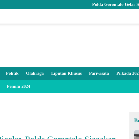
Polda Gorontalo Gelar Syukuran HUT ke-
Politik
Olahraga
Liputan Khusus
Pariwisata
Pilkada 202
Pemilu 2024
B