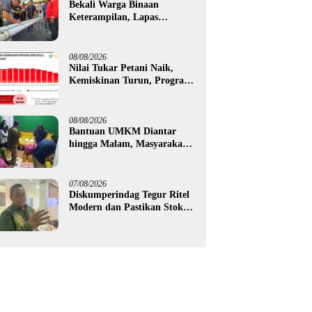
Bekali Warga Binaan
Keterampilan, Lapas
Gorontalo Kembangkan
Green House Hidrofarm
08/08/2026
Nilai Tukar Petani Naik,
Kemiskinan Turun, Program
Gusnar-Idah Mulai Dorong
Ekonomi Gorontalo
08/08/2026
Bantuan UMKM Diantar
hingga Malam, Masyarakat
Apresiasi Gerak Cepat
Pemprov Gorontalo
07/08/2026
Diskumperindag Tegur Ritel
Modern dan Pastikan Stok
Beras Subsidi Aman di
Tengah Musim Kemarau