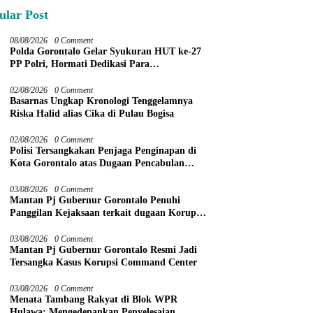
ular Post
08/08/2026
0 Comment
Polda Gorontalo Gelar Syukuran HUT ke-27
PP Polri, Hormati Dedikasi Para
Purnawirawan
02/08/2026
0 Comment
Basarnas Ungkap Kronologi Tenggelamnya
Riska Halid alias Cika di Pulau Bogisa
02/08/2026
0 Comment
Polisi Tersangkakan Penjaga Penginapan di
Kota Gorontalo atas Dugaan Pencabulan
Anak Balita 3 Tahun
03/08/2026
0 Comment
Mantan Pj Gubernur Gorontalo Penuhi
Panggilan Kejaksaan terkait dugaan Korupsi
Command Center
03/08/2026
0 Comment
Mantan Pj Gubernur Gorontalo Resmi Jadi
Tersangka Kasus Korupsi Command Center
03/08/2026
0 Comment
Menata Tambang Rakyat di Blok WPR
Hulawa: Mengedepankan Penyelesaian