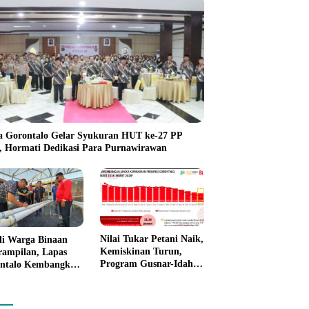
a Gorontalo Gelar Syukuran HUT ke-27 PP
i, Hormati Dedikasi Para Purnawirawan
Nilai Tukar Petani Naik,
li Warga Binaan
Kemiskinan Turun,
rampilan, Lapas
Program Gusnar-Idah
ntalo Kembangkan
Mulai Dorong Ekonomi
n House Hidrofarm
Gorontalo