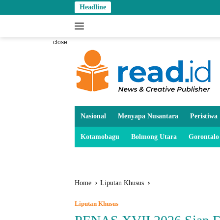
Skip
Headline
to
content
close
Nasional
Menyapa Nusantara
Peristiwa
Kotamobagu
Bolmong Utara
Gorontalo
Home
Liputan Khusus
Liputan Khusus