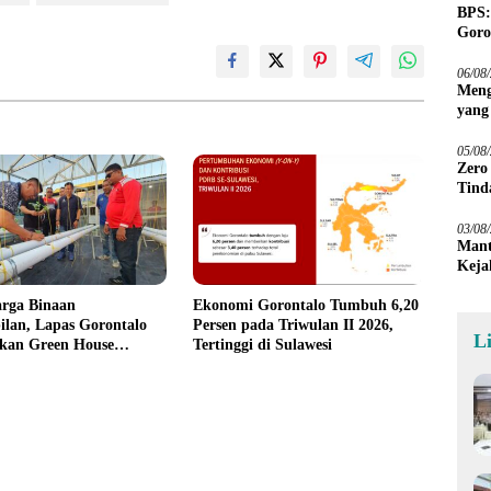
BPS:
Goro
06/08
Meng
yang
Peta
05/08
Zero
Tind
03/08
Mant
Keja
arga Binaan
Ekonomi Gorontalo Tumbuh 6,20
lan, Lapas Gorontalo
Persen pada Triwulan II 2026,
L
an Green House
Tertinggi di Sulawesi
m