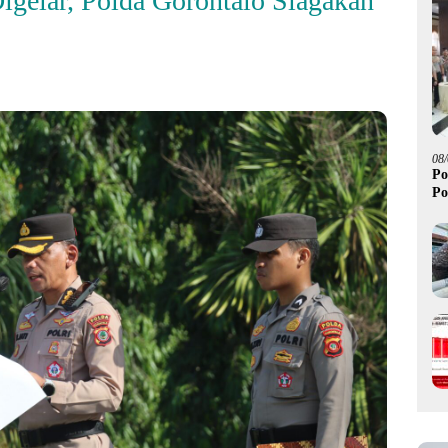
gelar, Polda Gorontalo Siagakan
08
Po
Po