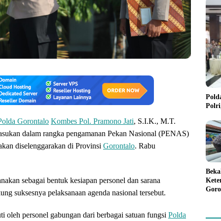
Pold
Polr
olda Gorontalo
Kombes Pol. Pramono Jati
, S.I.K., M.T.
asukan dalam rangka pengamanan Pekan Nasional (PENAS)
kan diselenggarakan di Provinsi
Gorontalo
. Rabu
Beka
anakan sebagai bentuk kesiapan personel dan sarana
Kete
Goro
ng suksesnya pelaksanaan agenda nasional tersebut.
Gree
ti oleh personel gabungan dari berbagai satuan fungsi
Polda