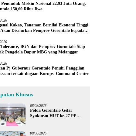
 Penduduk Miskin Nasional 22,93 Juta Orang,
ntalo 150,60 Ribu Jiwa
/2026
enal Kakao, Tanaman Bernilai Ekonomi Tinggi
 Akan Disalurkan Pemprov Gorontalo kepada
ni Boalemo
/2026
 Tolerance, BGN dan Pemprov Gorontalo Siap
ak Pengelola Dapur MBG yang Melanggar
/2026
an Pj Gubernur Gorontalo Penuhi Panggilan
ksaan terkait dugaan Korupsi Command Center
iputan Khusus
08/08/2026
Polda Gorontalo Gelar
Syukuran HUT ke-27 PP
Polri, Hormati Dedikasi Para
Purnawirawan
08/08/2026