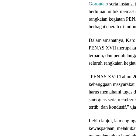
Gorontalo
serta instansi
bertujuan untuk memast
rangkaian kegiatan PENA
berbagai daerah di Indon
Dalam amanatnya, Karo
PENAS XVII merupakan t
terpadu, dan penuh tan
seluruh rangkaian kegiat
“PENAS XVII Tahun 2026
kebanggaan masyarakat Go
harus memahami tugas 
sinergitas serta memberi
tertib, dan kondusif,” u
Lebih lanjut, ia menging
kewaspadaan, melakukan 
mengedepankan langkah-