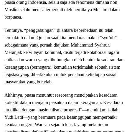
puasa orang Indoensia, selalu saja ada fenomena dimana non-
Muslim selalu merasa terberkati oleh heroiknya Muslim dalam
berpuasa.
Tentunya, “penggabungan” di antara keberbedaan itu telah
termaktub dalam Qur’an saat kita mendaras makna “syu’ub”—
sebagaimana yang pernah diajukan Muhammad Syahrur.
Meranjak ke wilayah komunal, disitu terjadi kolaborasi ragam
entitas dan warna yang dihubungkan oleh bentuk kesadaran dan
kesanggupan (bernegara), kemudian terjelmalah sebuah sistem
legislasi yang diberlakukan untuk penataan kehidupan sosial
masyarakat yang beradab.
Akhirnya, puasa menuntut seseorang menciptakan kesadaran
kolektif dalam menjalin persatuan dalam keragaman. Kesadaran
itu diikat dengan “nasionalisme progresif”—meminjam istilah
Yudi Latif—yang bermuara pada kesanggupan memperbaiki
keadaan negeri. Warisan sejarah klasik yang melahirkan
“nasionalisme defensif” terkadang melahirkan orang-orang yang