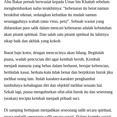
Abu Bakar pernah berwasiat kepada Umar bin Khattab sebelum
menghembuskan nafas terakhirnya: “kebenaran itu berat namun
berakibat nikmat, sedangkan kebatilan itu mudah namun
sesungguhnya wabah (atau virus, pen)”. Sebuah wasiat yang
didaraskan para salik dalam mencari kebenaran adalah kebutuhan
akan piranti spiritual. Dan salah satu piranti spiritual itu lahirnya
sikap baik dan akhlak yang kokoh.
Ibarat baju kotor, dengan mencucinya akan hilang. Begitulah
puasa, wadah pencucian diri agar kembali bersih. Kembali
menjadi manusia yang bebas dalam berhasut, berujar kebencian,
bertindak kasar, berkata-kata tidak benar dan berpikiran buruk jika
melihat orang lain. Itulah karakter-karakter penghambat
tumbuhnya kebahagian diri dan objektif melihat sesuatu hal.
Sekali lagi, puasa menguburkan sifat-sifat buruk itu dan seseorang
(seakan) tercipta kembali menjadi pribadi suci.
Di samping bertujuan menjadikan seseorang salih secara spiritual,
puasa melatih seseorang salih secara sosial. Dalam konteks sosial