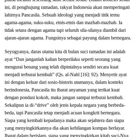
ini, di penghujung ramadan, rakyat Indonesia akan memperingati
lahirnya Pancasila. Sebuah ideologi yang menjadi titik temu
agama-agama, suku-suku, etnis-etnis dan mazhab-mazhab. Ia
tidak setara dengan agama tapi seluruh sila-silanya diambil dari
ajaran-ajaran agama. Fungsinya sebagai payung dalam bernegara.
Seyogyanya, daras utama kita di bulan suci ramadan ini adalah
ayat “Dan janganlah kalian berperilaku seperti seorang yang
mengurai benang yang telah dipintalnya sendiri secara kuat
menjadi terburai kembali” (Qs. al-Nahl [16]: 92). Menyetir ayat
ini dengan keluar dari sosio-historis utamanya, dalam konteks
berindonesia, Pancasila itu ibarat anyaman yang terikat kuat
dengan pondasi kokoh, maka jangan sampai terburai kembali.
Sekalipun ia di-“drive” oleh jenis kepala negara yang berbeda-
beda, tapi Pancasila tetap menjadi acuan kongkrit bernegara.
Siapa yang kembali kepadanya maka akan sejahtera dan siapa
yang menyingkirkannya dia akan kehilangan kompas berlayar.
Ibarat dalam berislam, siapa yang menyingkirkan kitab suci-Nya