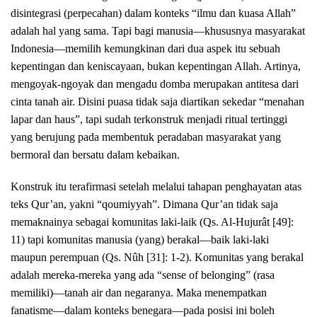
disintegrasi (perpecahan) dalam konteks “ilmu dan kuasa Allah”
adalah hal yang sama. Tapi bagi manusia—khususnya masyarakat
Indonesia—memilih kemungkinan dari dua aspek itu sebuah
kepentingan dan keniscayaan, bukan kepentingan Allah. Artinya,
mengoyak-ngoyak dan mengadu domba merupakan antitesa dari
cinta tanah air. Disini puasa tidak saja diartikan sekedar “menahan
lapar dan haus”, tapi sudah terkonstruk menjadi ritual tertinggi
yang berujung pada membentuk peradaban masyarakat yang
bermoral dan bersatu dalam kebaikan.
Konstruk itu terafirmasi setelah melalui tahapan penghayatan atas
teks Qur’an, yakni “qoumiyyah”. Dimana Qur’an tidak saja
memaknainya sebagai komunitas laki-laik (Qs. Al-Hujurât [49]:
11) tapi komunitas manusia (yang) berakal—baik laki-laki
maupun perempuan (Qs. Nûh [31]: 1-2). Komunitas yang berakal
adalah mereka-mereka yang ada “sense of belonging” (rasa
memiliki)—tanah air dan negaranya. Maka menempatkan
fanatisme—dalam konteks benegara—pada posisi ini boleh