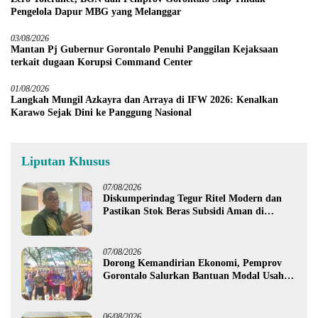
Pengelola Dapur MBG yang Melanggar
03/08/2026
Mantan Pj Gubernur Gorontalo Penuhi Panggilan Kejaksaan
terkait dugaan Korupsi Command Center
01/08/2026
Langkah Mungil Azkayra dan Arraya di IFW 2026: Kenalkan
Karawo Sejak Dini ke Panggung Nasional
Liputan Khusus
07/08/2026
Diskumperindag Tegur Ritel Modern dan
Pastikan Stok Beras Subsidi Aman di
Tengah Musim Kemarau
07/08/2026
Dorong Kemandirian Ekonomi, Pemprov
Gorontalo Salurkan Bantuan Modal Usaha
Rp987,5 Juta untuk 395 Pelaku Usaha
06/08/2026