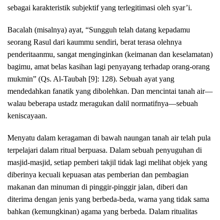
sebagai karakteristik subjektif yang terlegitimasi oleh syar’i.
Bacalah (misalnya) ayat, “Sungguh telah datang kepadamu
seorang Rasul dari kaummu sendiri, berat terasa olehnya
penderitaanmu, sangat menginginkan (keimanan dan keselamatan)
bagimu, amat belas kasihan lagi penyayang terhadap orang-orang
mukmin” (Qs. Al-Taubah [9]: 128). Sebuah ayat yang
mendedahkan fanatik yang dibolehkan. Dan mencintai tanah air—
walau beberapa ustadz meragukan dalil normatifnya—sebuah
keniscayaan.
Menyatu dalam keragaman di bawah naungan tanah air telah pula
terpelajari dalam ritual berpuasa. Dalam sebuah penyuguhan di
masjid-masjid, setiap pemberi takjil tidak lagi melihat objek yang
diberinya kecuali kepuasan atas pemberian dan pembagian
makanan dan minuman di pinggir-pinggir jalan, diberi dan
diterima dengan jenis yang berbeda-beda, warna yang tidak sama
bahkan (kemungkinan) agama yang berbeda. Dalam ritualitas