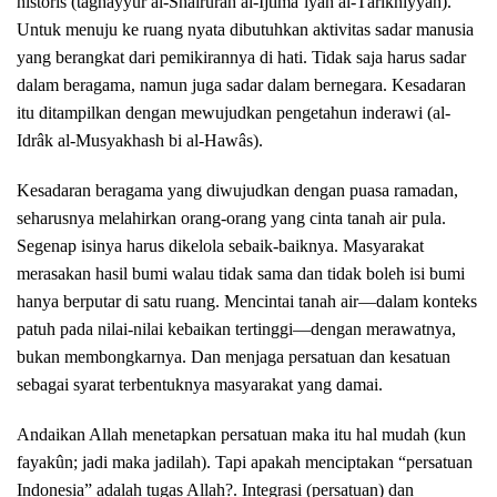
historis (taghayyur al-Shairûrah al-Ijtimâ’iyah al-Târikhiyyah).
Untuk menuju ke ruang nyata dibutuhkan aktivitas sadar manusia
yang berangkat dari pemikirannya di hati. Tidak saja harus sadar
dalam beragama, namun juga sadar dalam bernegara. Kesadaran
itu ditampilkan dengan mewujudkan pengetahun inderawi (al-
Idrâk al-Musyakhash bi al-Hawâs).
Kesadaran beragama yang diwujudkan dengan puasa ramadan,
seharusnya melahirkan orang-orang yang cinta tanah air pula.
Segenap isinya harus dikelola sebaik-baiknya. Masyarakat
merasakan hasil bumi walau tidak sama dan tidak boleh isi bumi
hanya berputar di satu ruang. Mencintai tanah air—dalam konteks
patuh pada nilai-nilai kebaikan tertinggi—dengan merawatnya,
bukan membongkarnya. Dan menjaga persatuan dan kesatuan
sebagai syarat terbentuknya masyarakat yang damai.
Andaikan Allah menetapkan persatuan maka itu hal mudah (kun
fayakûn; jadi maka jadilah). Tapi apakah menciptakan “persatuan
Indonesia” adalah tugas Allah?. Integrasi (persatuan) dan