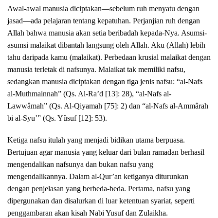
Awal-awal manusia diciptakan—sebelum ruh menyatu dengan
jasad—ada pelajaran tentang kepatuhan. Perjanjian ruh dengan
Allah bahwa manusia akan setia beribadah kepada-Nya. Asumsi-
asumsi malaikat dibantah langsung oleh Allah. Aku (Allah) lebih
tahu daripada kamu (malaikat). Perbedaan krusial malaikat dengan
manusia terletak di nafsunya. Malaikat tak memiliki nafsu,
sedangkan manusia diciptakan dengan tiga jenis nafsu: “al-Nafs
al-Muthmainnah” (Qs. Al-Ra’d [13]: 28), “al-Nafs al-
Lawwâmah” (Qs. Al-Qiyamah [75]: 2) dan “al-Nafs al-Ammârah
bi al-Syu’” (Qs. Yûsuf [12]: 53).
Ketiga nafsu itulah yang menjadi bidikan utama berpuasa.
Bertujuan agar manusia yang keluar dari bulan ramadan berhasil
mengendalikan nafsunya dan bukan nafsu yang
mengendalikannya. Dalam al-Qur’an ketiganya diturunkan
dengan penjelasan yang berbeda-beda. Pertama, nafsu yang
dipergunakan dan disalurkan di luar ketentuan syariat, seperti
penggambaran akan kisah Nabi Yusuf dan Zulaikha.