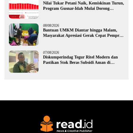
Nilai Tukar Petani Naik, Kemiskinan Turun,
Program Gusnar-Idah Mulai Dorong
Ekonomi Gorontalo
08/08/2026
Bantuan UMKM Diantar hingga Malam,
Masyarakat Apresiasi Gerak Cepat Pemprov
Gorontalo
07/08/2026
Diskumperindag Tegur Ritel Modern dan
Pastikan Stok Beras Subsidi Aman di
Tengah Musim Kemarau