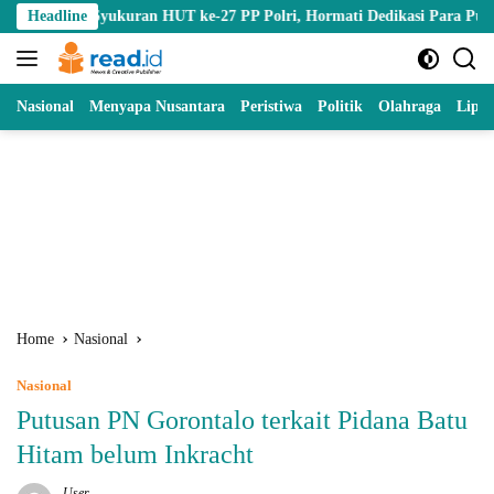
Skip
Syukuran HUT ke-27 PP Polri, Hormati Dedikasi Para Purnawirawan
Headline
to
content
Nasional
Menyapa Nusantara
Peristiwa
Politik
Olahraga
Lipu
Home
Nasional
Nasional
Putusan PN Gorontalo terkait Pidana Batu
Hitam belum Inkracht
User