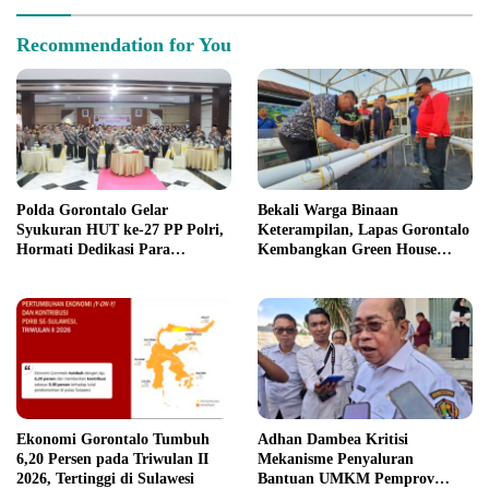
Recommendation for You
Polda Gorontalo Gelar
Bekali Warga Binaan
Syukuran HUT ke-27 PP Polri,
Keterampilan, Lapas Gorontalo
Hormati Dedikasi Para
Kembangkan Green House
Purnawirawan
Hidrofarm
Ekonomi Gorontalo Tumbuh
Adhan Dambea Kritisi
6,20 Persen pada Triwulan II
Mekanisme Penyaluran
2026, Tertinggi di Sulawesi
Bantuan UMKM Pemprov