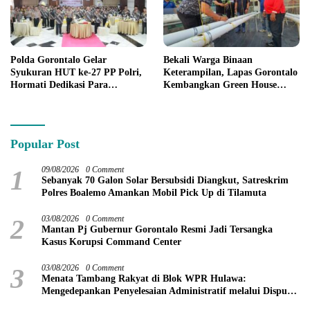
Polda Gorontalo Gelar
Bekali Warga Binaan
Syukuran HUT ke-27 PP Polri,
Keterampilan, Lapas Gorontalo
Hormati Dedikasi Para
Kembangkan Green House
Purnawirawan
Hidrofarm
Popular Post
1
09/08/2026
0 Comment
Sebanyak 70 Galon Solar Bersubsidi Diangkut, Satreskrim
Polres Boalemo Amankan Mobil Pick Up di Tilamuta
2
03/08/2026
0 Comment
Mantan Pj Gubernur Gorontalo Resmi Jadi Tersangka
Kasus Korupsi Command Center
3
03/08/2026
0 Comment
Menata Tambang Rakyat di Blok WPR Hulawa:
Mengedepankan Penyelesaian Administratif melalui Dispute
Resolution