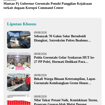
Mantan Pj Gubernur Gorontalo Penuhi Panggilan Kejaksaan
terkait dugaan Korupsi Command Center
Liputan Khusus
09/08/2026
Sebanyak 70 Galon Solar Bersubsidi
Diangkut, Satreskrim Polres Boalemo
Amankan Mobil Pick Up di Tilamuta
08/08/2026
Polda Gorontalo Gelar Syukuran HUT ke-
27 PP Polri, Hormati Dedikasi Para
Purnawirawan
08/08/2026
Bekali Warga Binaan Keterampilan, Lapas
Gorontalo Kembangkan Green House
Hidrofarm
08/08/2026
Nilai Tukar Petani Naik, Kemiskinan Turun,
Program Gusnar-Idah Mulai Dorong