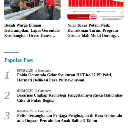
Bekali Warga Binaan
Nilai Tukar Petani Naik,
Keterampilan, Lapas Gorontalo
Kemiskinan Turun, Program
Kembangkan Green House
Gusnar-Idah Mulai Dorong
Hidrofarm
Ekonomi Gorontalo
Popular Post
1
08/08/2026
0 Comment
Polda Gorontalo Gelar Syukuran HUT ke-27 PP Polri,
Hormati Dedikasi Para Purnawirawan
2
02/08/2026
0 Comment
Basarnas Ungkap Kronologi Tenggelamnya Riska Halid alias
Cika di Pulau Bogisa
3
02/08/2026
0 Comment
Polisi Tersangkakan Penjaga Penginapan di Kota Gorontalo
atas Dugaan Pencabulan Anak Balita 3 Tahun