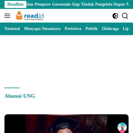
Skip
BGN dan Pemprov Gorontalo Siap Tindak Pengelola Dapur MBG yang Me
Headline
to
content
Nasional
Menyapa Nusantara
Peristiwa
Politik
Olahraga
Lipu
Alumni UNG