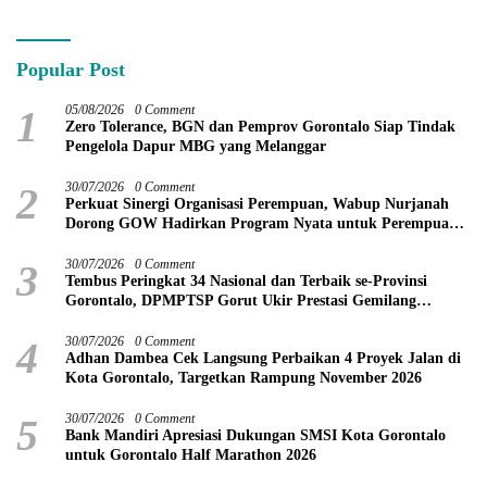
Popular Post
1
05/08/2026
0 Comment
Zero Tolerance, BGN dan Pemprov Gorontalo Siap Tindak
Pengelola Dapur MBG yang Melanggar
2
30/07/2026
0 Comment
Perkuat Sinergi Organisasi Perempuan, Wabup Nurjanah
Dorong GOW Hadirkan Program Nyata untuk Perempuan
dan Anak
3
30/07/2026
0 Comment
Tembus Peringkat 34 Nasional dan Terbaik se-Provinsi
Gorontalo, DPMPTSP Gorut Ukir Prestasi Gemilang
Penilaian Kinerja 2026
4
30/07/2026
0 Comment
Adhan Dambea Cek Langsung Perbaikan 4 Proyek Jalan di
Kota Gorontalo, Targetkan Rampung November 2026
5
30/07/2026
0 Comment
Bank Mandiri Apresiasi Dukungan SMSI Kota Gorontalo
untuk Gorontalo Half Marathon 2026