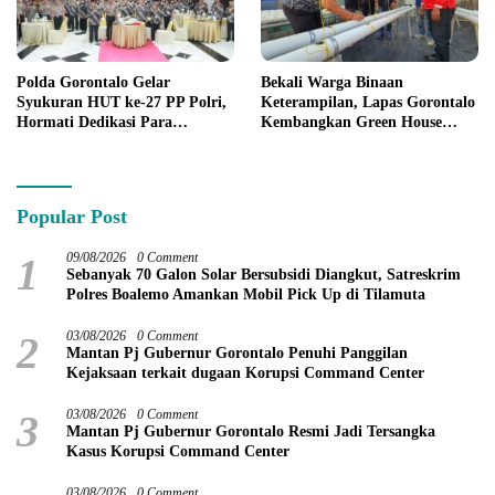
Polda Gorontalo Gelar
Bekali Warga Binaan
Syukuran HUT ke-27 PP Polri,
Keterampilan, Lapas Gorontalo
Hormati Dedikasi Para
Kembangkan Green House
Purnawirawan
Hidrofarm
Popular Post
1
09/08/2026
0 Comment
Sebanyak 70 Galon Solar Bersubsidi Diangkut, Satreskrim
Polres Boalemo Amankan Mobil Pick Up di Tilamuta
2
03/08/2026
0 Comment
Mantan Pj Gubernur Gorontalo Penuhi Panggilan
Kejaksaan terkait dugaan Korupsi Command Center
3
03/08/2026
0 Comment
Mantan Pj Gubernur Gorontalo Resmi Jadi Tersangka
Kasus Korupsi Command Center
03/08/2026
0 Comment