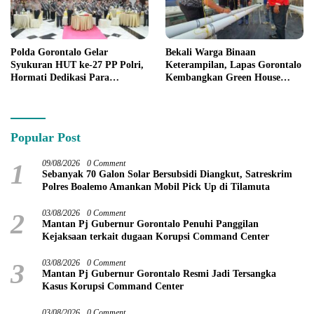
Polda Gorontalo Gelar
Bekali Warga Binaan
Syukuran HUT ke-27 PP Polri,
Keterampilan, Lapas Gorontalo
Hormati Dedikasi Para
Kembangkan Green House
Purnawirawan
Hidrofarm
Popular Post
1
09/08/2026
0 Comment
Sebanyak 70 Galon Solar Bersubsidi Diangkut, Satreskrim
Polres Boalemo Amankan Mobil Pick Up di Tilamuta
2
03/08/2026
0 Comment
Mantan Pj Gubernur Gorontalo Penuhi Panggilan
Kejaksaan terkait dugaan Korupsi Command Center
3
03/08/2026
0 Comment
Mantan Pj Gubernur Gorontalo Resmi Jadi Tersangka
Kasus Korupsi Command Center
03/08/2026
0 Comment