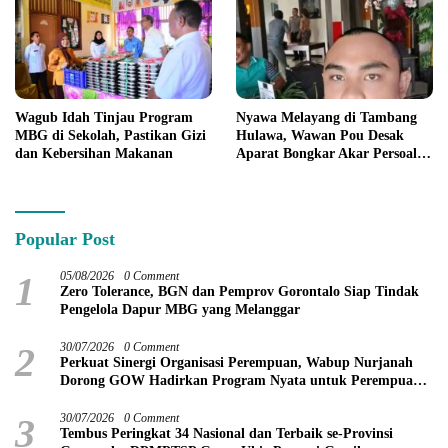
Wagub Idah Tinjau Program
Nyawa Melayang di Tambang
MBG di Sekolah, Pastikan Gizi
Hulawa, Wawan Pou Desak
dan Kebersihan Makanan
Aparat Bongkar Akar Persoalan
PETI
Popular Post
1
05/08/2026
0 Comment
Zero Tolerance, BGN dan Pemprov Gorontalo Siap Tindak
Pengelola Dapur MBG yang Melanggar
2
30/07/2026
0 Comment
Perkuat Sinergi Organisasi Perempuan, Wabup Nurjanah
Dorong GOW Hadirkan Program Nyata untuk Perempuan
dan Anak
3
30/07/2026
0 Comment
Tembus Peringkat 34 Nasional dan Terbaik se-Provinsi