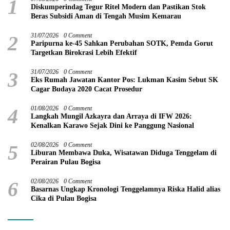
1
Diskumperindag Tegur Ritel Modern dan Pastikan Stok
Beras Subsidi Aman di Tengah Musim Kemarau
2
31/07/2026
0 Comment
Paripurna ke-45 Sahkan Perubahan SOTK, Pemda Gorut
Targetkan Birokrasi Lebih Efektif
3
31/07/2026
0 Comment
Eks Rumah Jawatan Kantor Pos: Lukman Kasim Sebut SK
Cagar Budaya 2020 Cacat Prosedur
4
01/08/2026
0 Comment
Langkah Mungil Azkayra dan Arraya di IFW 2026:
Kenalkan Karawo Sejak Dini ke Panggung Nasional
5
02/08/2026
0 Comment
Liburan Membawa Duka, Wisatawan Diduga Tenggelam di
Perairan Pulau Bogisa
6
02/08/2026
0 Comment
Basarnas Ungkap Kronologi Tenggelamnya Riska Halid alias
Cika di Pulau Bogisa