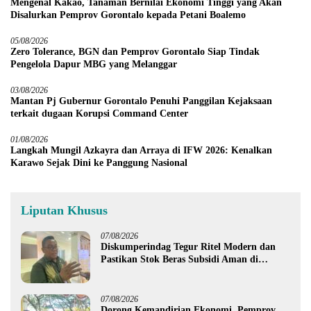
Mengenal Kakao, Tanaman Bernilai Ekonomi Tinggi yang Akan
Disalurkan Pemprov Gorontalo kepada Petani Boalemo
05/08/2026
Zero Tolerance, BGN dan Pemprov Gorontalo Siap Tindak
Pengelola Dapur MBG yang Melanggar
03/08/2026
Mantan Pj Gubernur Gorontalo Penuhi Panggilan Kejaksaan
terkait dugaan Korupsi Command Center
01/08/2026
Langkah Mungil Azkayra dan Arraya di IFW 2026: Kenalkan
Karawo Sejak Dini ke Panggung Nasional
Liputan Khusus
07/08/2026
Diskumperindag Tegur Ritel Modern dan
Pastikan Stok Beras Subsidi Aman di
Tengah Musim Kemarau
07/08/2026
Dorong Kemandirian Ekonomi, Pemprov