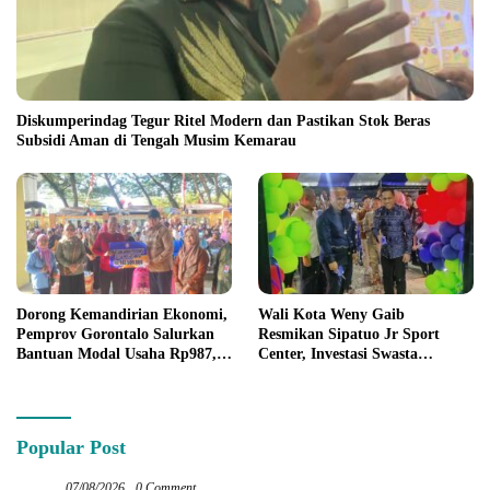
Diskumperindag Tegur Ritel Modern dan Pastikan Stok Beras
Subsidi Aman di Tengah Musim Kemarau
Dorong Kemandirian Ekonomi,
Wali Kota Weny Gaib
Pemprov Gorontalo Salurkan
Resmikan Sipatuo Jr Sport
Bantuan Modal Usaha Rp987,5
Center, Investasi Swasta
Juta untuk 395 Pelaku Usaha
Hadirkan Fasilitas Olahraga
Modern di Kotamobagu
Popular Post
07/08/2026
0 Comment