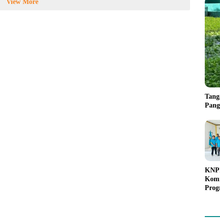
View More
Tang
Pang
KNPI
Kom
Prog
Gera
Poh