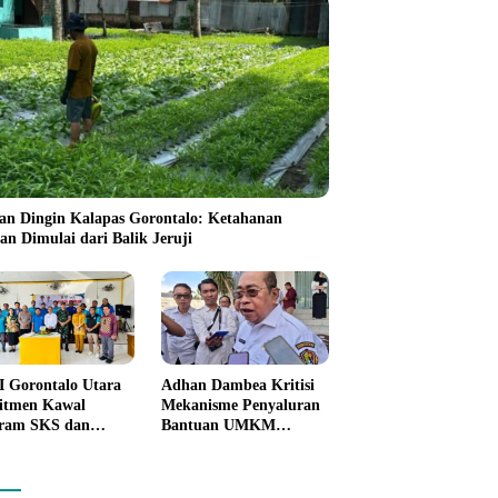
an Dingin Kalapas Gorontalo: Ketahanan
an Dimulai dari Balik Jeruji
 Gorontalo Utara
Adhan Dambea Kritisi
itmen Kawal
Mekanisme Penyaluran
ram SKS dan
Bantuan UMKM
kan Satu Juta
Pemprov Gorontalo
on