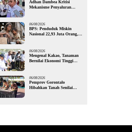
Adhan Dambea Kritisi
Mekanisme Penyaluran
Bantuan UMKM Pemprov
Gorontalo
06/08/2026
BPS: Penduduk Miskin
Nasional 22,93 Juta Orang,
Gorontalo 150,60 Ribu Jiwa
06/08/2026
Mengenal Kakao, Tanaman
Bernilai Ekonomi Tinggi
yang Akan Disalurkan
Pemprov Gorontalo kepada
Petani Boalemo
06/08/2026
Pemprov Gorontalo
Hibahkan Tanah Senilai
Rp1,96 Miliar untuk Lapas
Perempuan