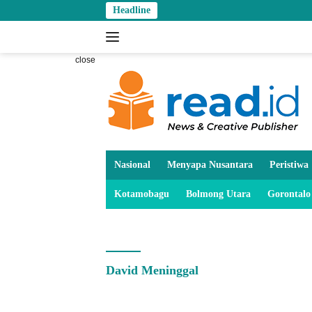
Skip
Headline
Tanga
to
content
close
Nasional
Menyapa Nusantara
Peristiwa
Kotamobagu
Bolmong Utara
Gorontalo
David Meninggal