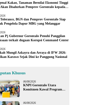
enal Kakao, Tanaman Bernilai Ekonomi Tinggi
 Akan Disalurkan Pemprov Gorontalo kepada
ni Boalemo
/2026
 Tolerance, BGN dan Pemprov Gorontalo Siap
ak Pengelola Dapur MBG yang Melanggar
/2026
an Pj Gubernur Gorontalo Penuhi Panggilan
ksaan terkait dugaan Korupsi Command Center
/2026
kah Mungil Azkayra dan Arraya di IFW 2026:
lkan Karawo Sejak Dini ke Panggung Nasional
iputan Khusus
06/08/2026
KNPI Gorontalo Utara
Komitmen Kawal Program
SKS dan Gerakan Satu Juta
Pohon
06/08/2026