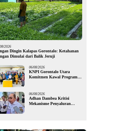
/08/2026
ngan Dingin Kalapas Gorontalo: Ketahanan
ngan Dimulai dari Balik Jeruji
06/08/2026
KNPI Gorontalo Utara
Komitmen Kawal Program
SKS dan Gerakan Satu Juta
Pohon
06/08/2026
Adhan Dambea Kritisi
Mekanisme Penyaluran
Bantuan UMKM Pemprov
Gorontalo