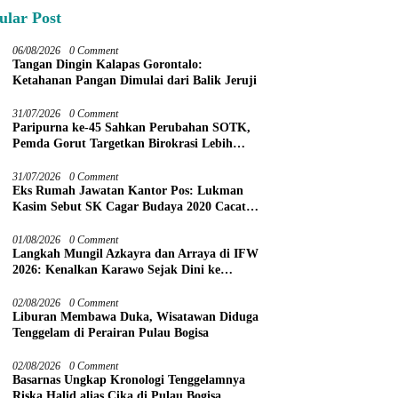
ular Post
06/08/2026
0 Comment
Tangan Dingin Kalapas Gorontalo:
Ketahanan Pangan Dimulai dari Balik Jeruji
31/07/2026
0 Comment
Paripurna ke-45 Sahkan Perubahan SOTK,
Pemda Gorut Targetkan Birokrasi Lebih
Efektif
31/07/2026
0 Comment
Eks Rumah Jawatan Kantor Pos: Lukman
Kasim Sebut SK Cagar Budaya 2020 Cacat
Prosedur
01/08/2026
0 Comment
Langkah Mungil Azkayra dan Arraya di IFW
2026: Kenalkan Karawo Sejak Dini ke
Panggung Nasional
02/08/2026
0 Comment
Liburan Membawa Duka, Wisatawan Diduga
Tenggelam di Perairan Pulau Bogisa
02/08/2026
0 Comment
Basarnas Ungkap Kronologi Tenggelamnya
Riska Halid alias Cika di Pulau Bogisa