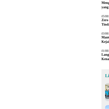
Meng
yang
Peta
05/08
Zero
Tind
03/08
Mant
Keja
01/08
Lang
Kena
L