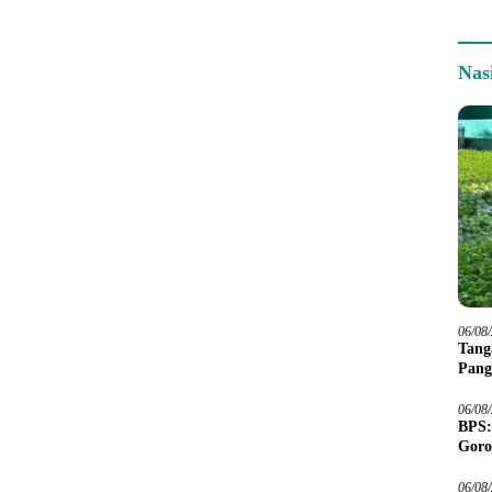
Nas
06/08
Tang
Pang
06/08
BPS:
Goro
06/08