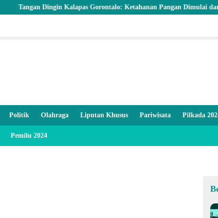
n Dingin Kalapas Gorontalo: Ketahanan Pangan Dimulai dari Balik Jeru
Politik
Olahraga
Liputan Khusus
Pariwisata
Pilkada 202
Pemilu 2024
B