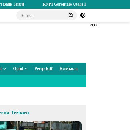
ji
KNPI Gorontalo Utara Komitmen Kawal Program SKS dan 
close
4
Opini
Perspektif
Kesehatan
erita Terbaru