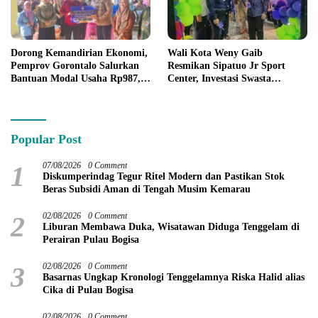
Dorong Kemandirian Ekonomi,
Wali Kota Weny Gaib
Pemprov Gorontalo Salurkan
Resmikan Sipatuo Jr Sport
Bantuan Modal Usaha Rp987,5
Center, Investasi Swasta
Juta untuk 395 Pelaku Usaha
Hadirkan Fasilitas Olahraga
Modern di Kotamobagu
Popular Post
1
07/08/2026
0 Comment
Diskumperindag Tegur Ritel Modern dan Pastikan Stok
Beras Subsidi Aman di Tengah Musim Kemarau
2
02/08/2026
0 Comment
Liburan Membawa Duka, Wisatawan Diduga Tenggelam di
Perairan Pulau Bogisa
3
02/08/2026
0 Comment
Basarnas Ungkap Kronologi Tenggelamnya Riska Halid alias
Cika di Pulau Bogisa
02/08/2026
0 Comment