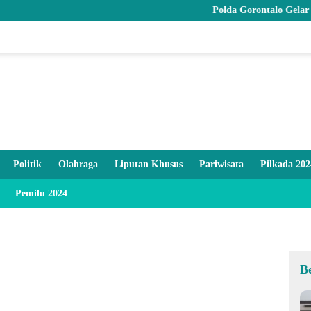
Polda Gorontalo Gelar Syukuran HU
Politik
Olahraga
Liputan Khusus
Pariwisata
Pilkada 202
Pemilu 2024
B