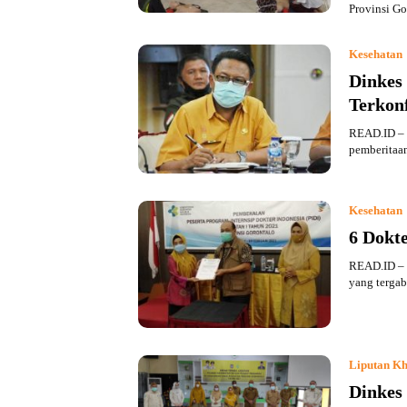
Provinsi G
Kesehatan
Dinkes
Terkon
READ.ID – B
pemberita
Kesehatan
6 Dokte
READ.ID – D
yang terga
Liputan Kh
Dinkes 