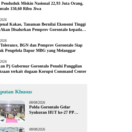
 Penduduk Miskin Nasional 22,93 Juta Orang,
ntalo 150,60 Ribu Jiwa
/2026
enal Kakao, Tanaman Bernilai Ekonomi Tinggi
 Akan Disalurkan Pemprov Gorontalo kepada
ni Boalemo
/2026
 Tolerance, BGN dan Pemprov Gorontalo Siap
ak Pengelola Dapur MBG yang Melanggar
/2026
an Pj Gubernur Gorontalo Penuhi Panggilan
ksaan terkait dugaan Korupsi Command Center
iputan Khusus
08/08/2026
Polda Gorontalo Gelar
Syukuran HUT ke-27 PP
Polri, Hormati Dedikasi Para
Purnawirawan
08/08/2026