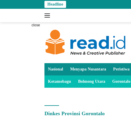
Skip
Headline
to
content
close
Nasional
Menyapa Nusantara
Peristiwa
Kotamobagu
Bolmong Utara
Gorontalo
Dinkes Provinsi Gorontalo