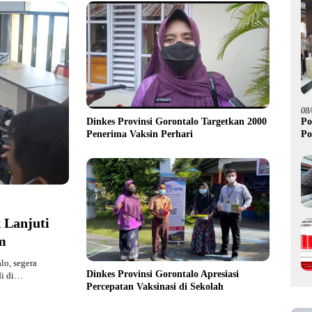
08
Dinkes Provinsi Gorontalo Targetkan 2000
Po
Penerima Vaksin Perhari
Po
 Lanjuti
m
lo, segera
Dinkes Provinsi Gorontalo Apresiasi
di di…
Percepatan Vaksinasi di Sekolah