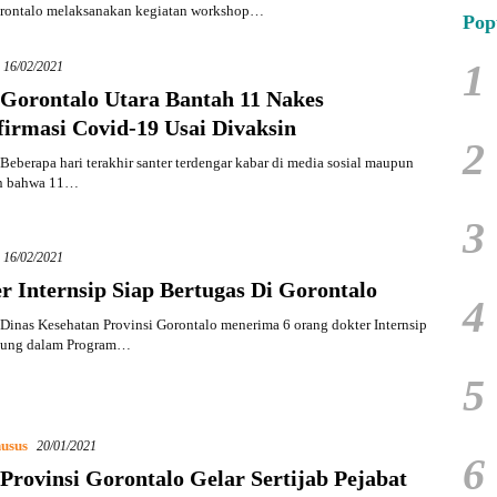
orontalo melaksanakan kegiatan workshop…
Pop
1
16/02/2021
 Gorontalo Utara Bantah 11 Nakes
firmasi Covid-19 Usai Divaksin
2
eberapa hari terakhir santer terdengar kabar di media sosial maupun
an bahwa 11…
3
16/02/2021
r Internsip Siap Bertugas Di Gorontalo
4
inas Kesehatan Provinsi Gorontalo menerima 6 orang dokter Internsip
bung dalam Program…
5
usus
20/01/2021
6
Provinsi Gorontalo Gelar Sertijab Pejabat