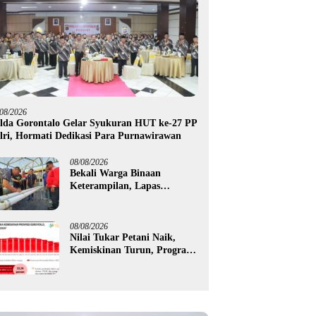
/08/2026
lda Gorontalo Gelar Syukuran HUT ke-27 PP
lri, Hormati Dedikasi Para Purnawirawan
08/08/2026
Bekali Warga Binaan
Keterampilan, Lapas
Gorontalo Kembangkan
Green House Hidrofarm
08/08/2026
Nilai Tukar Petani Naik,
Kemiskinan Turun, Program
Gusnar-Idah Mulai Dorong
Ekonomi Gorontalo