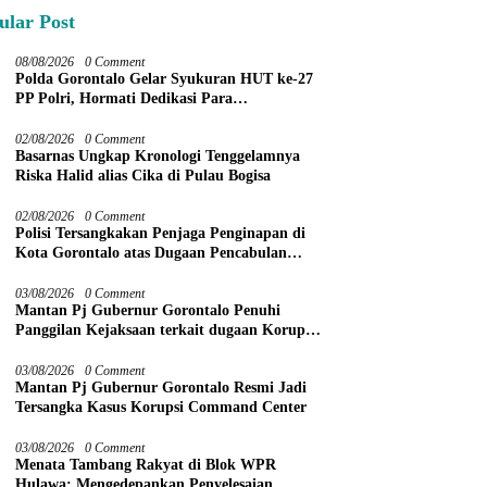
ular Post
08/08/2026
0 Comment
Polda Gorontalo Gelar Syukuran HUT ke-27
PP Polri, Hormati Dedikasi Para
Purnawirawan
02/08/2026
0 Comment
Basarnas Ungkap Kronologi Tenggelamnya
Riska Halid alias Cika di Pulau Bogisa
02/08/2026
0 Comment
Polisi Tersangkakan Penjaga Penginapan di
Kota Gorontalo atas Dugaan Pencabulan
Anak Balita 3 Tahun
03/08/2026
0 Comment
Mantan Pj Gubernur Gorontalo Penuhi
Panggilan Kejaksaan terkait dugaan Korupsi
Command Center
03/08/2026
0 Comment
Mantan Pj Gubernur Gorontalo Resmi Jadi
Tersangka Kasus Korupsi Command Center
03/08/2026
0 Comment
Menata Tambang Rakyat di Blok WPR
Hulawa: Mengedepankan Penyelesaian