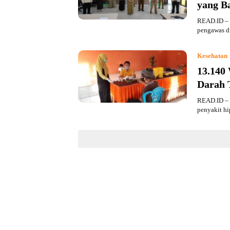
yang B
READ.ID – S
pengawas d
Kesehatan
13.140
Darah 
READ.ID – 
penyakit hi