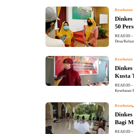
Kesehatan
Dinkes
50 Per
READ.ID – D
Desa/Kelur
Kesehatan
Dinkes
Kusta 
READ.ID – 
Kesehatan P
Kesehatan
Dinkes
Bagi M
READ.ID – S