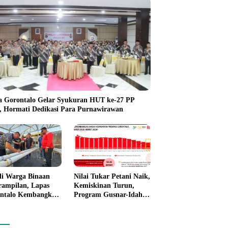
a Gorontalo Gelar Syukuran HUT ke-27 PP
i, Hormati Dedikasi Para Purnawirawan
li Warga Binaan
Nilai Tukar Petani Naik,
rampilan, Lapas
Kemiskinan Turun,
ntalo Kembangkan
Program Gusnar-Idah
n House Hidrofarm
Mulai Dorong Ekonomi
Gorontalo