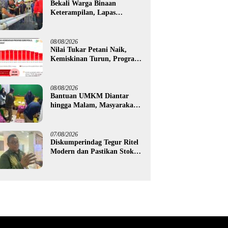
Bekali Warga Binaan
Keterampilan, Lapas
Gorontalo Kembangkan
Green House Hidrofarm
08/08/2026
Nilai Tukar Petani Naik,
Kemiskinan Turun, Program
Gusnar-Idah Mulai Dorong
Ekonomi Gorontalo
08/08/2026
Bantuan UMKM Diantar
hingga Malam, Masyarakat
Apresiasi Gerak Cepat
Pemprov Gorontalo
07/08/2026
Diskumperindag Tegur Ritel
Modern dan Pastikan Stok
Beras Subsidi Aman di
Tengah Musim Kemarau