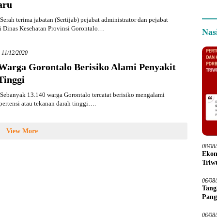
aru
erah terima jabatan (Sertijab) pejabat administrator dan pejabat
i Dinas Kesehatan Provinsi Gorontalo…
Nas
11/12/2020
 Warga Gorontalo Berisiko Alami Penyakit
Tinggi
Sebanyak 13.140 warga Gorontalo tercatat berisiko mengalami
pertensi atau tekanan darah tinggi….
View More
08/08
Ekon
Triwu
06/08
Tang
Pang
06/08