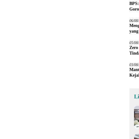
BPS:
Goro
06/08
Meng
yang
Peta
05/08
Zero
Tind
03/08
Mant
Keja
L