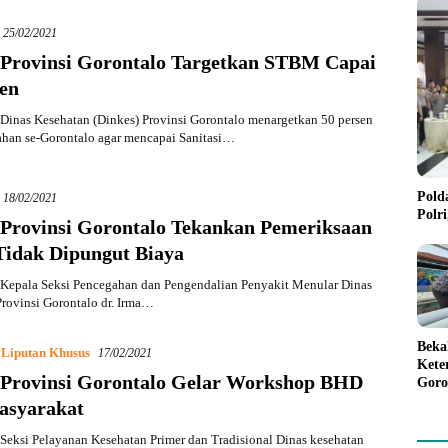
25/02/2021
 Provinsi Gorontalo Targetkan STBM Capai
sen
inas Kesehatan (Dinkes) Provinsi Gorontalo menargetkan 50 persen
ahan se-Gorontalo agar mencapai Sanitasi…
Pold
18/02/2021
Polr
 Provinsi Gorontalo Tekankan Pemeriksaan
Tidak Dipungut Biaya
Kepala Seksi Pencegahan dan Pengendalian Penyakit Menular Dinas
rovinsi Gorontalo dr. Irma…
Beka
,
Liputan Khusus
17/02/2021
Kete
 Provinsi Gorontalo Gelar Workshop BHD
Goro
Gree
asyarakat
eksi Pelayanan Kesehatan Primer dan Tradisional Dinas kesehatan