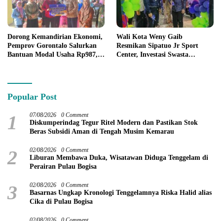
Dorong Kemandirian Ekonomi,
Wali Kota Weny Gaib
Pemprov Gorontalo Salurkan
Resmikan Sipatuo Jr Sport
Bantuan Modal Usaha Rp987,5
Center, Investasi Swasta
Juta untuk 395 Pelaku Usaha
Hadirkan Fasilitas Olahraga
Modern di Kotamobagu
Popular Post
1
07/08/2026
0 Comment
Diskumperindag Tegur Ritel Modern dan Pastikan Stok
Beras Subsidi Aman di Tengah Musim Kemarau
2
02/08/2026
0 Comment
Liburan Membawa Duka, Wisatawan Diduga Tenggelam di
Perairan Pulau Bogisa
3
02/08/2026
0 Comment
Basarnas Ungkap Kronologi Tenggelamnya Riska Halid alias
Cika di Pulau Bogisa
02/08/2026
0 Comment