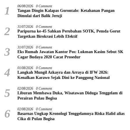
1
06/08/2026
0 Comment
Tangan Dingin Kalapas Gorontalo: Ketahanan Pangan
Dimulai dari Balik Jeruji
2
31/07/2026
0 Comment
Paripurna ke-45 Sahkan Perubahan SOTK, Pemda Gorut
Targetkan Birokrasi Lebih Efektif
3
31/07/2026
0 Comment
Eks Rumah Jawatan Kantor Pos: Lukman Kasim Sebut SK
Cagar Budaya 2020 Cacat Prosedur
4
01/08/2026
0 Comment
Langkah Mungil Azkayra dan Arraya di IFW 2026:
Kenalkan Karawo Sejak Dini ke Panggung Nasional
5
02/08/2026
0 Comment
Liburan Membawa Duka, Wisatawan Diduga Tenggelam di
Perairan Pulau Bogisa
6
02/08/2026
0 Comment
Basarnas Ungkap Kronologi Tenggelamnya Riska Halid alias
Cika di Pulau Bogisa