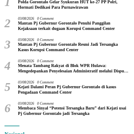
1
Polda Gorontalo Gelar Syukuran HUT ke-27 PP Polri,
Hormati Dedikasi Para Purnawirawan
2
03/08/2026
0 Comment
Mantan Pj Gubernur Gorontalo Penuhi Panggilan
Kejaksaan terkait dugaan Korupsi Command Center
3
03/08/2026
0 Comment
Mantan Pj Gubernur Gorontalo Resmi Jadi Tersangka
Kasus Korupsi Command Center
4
03/08/2026
0 Comment
Menata Tambang Rakyat di Blok WPR Hulawa:
Mengedepankan Penyelesaian Administratif melalui Dispute
Resolution
5
03/08/2026
0 Comment
Kejati Dalami Peran Pj Gubernur Gorontalo di kasus
Pengadaan Command Center
6
03/08/2026
0 Comment
Membaca Sinyal “Potensi Tersangka Baru” dari Kejati usai
Pj Gubernur Gorontalo jadi Tersangka