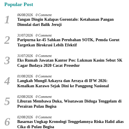
Popular Post
1
06/08/2026
0 Comment
Tangan Dingin Kalapas Gorontalo: Ketahanan Pangan
Dimulai dari Balik Jeruji
2
31/07/2026
0 Comment
Paripurna ke-45 Sahkan Perubahan SOTK, Pemda Gorut
Targetkan Birokrasi Lebih Efektif
3
31/07/2026
0 Comment
Eks Rumah Jawatan Kantor Pos: Lukman Kasim Sebut SK
Cagar Budaya 2020 Cacat Prosedur
4
01/08/2026
0 Comment
Langkah Mungil Azkayra dan Arraya di IFW 2026:
Kenalkan Karawo Sejak Dini ke Panggung Nasional
5
02/08/2026
0 Comment
Liburan Membawa Duka, Wisatawan Diduga Tenggelam di
Perairan Pulau Bogisa
6
02/08/2026
0 Comment
Basarnas Ungkap Kronologi Tenggelamnya Riska Halid alias
Cika di Pulau Bogisa