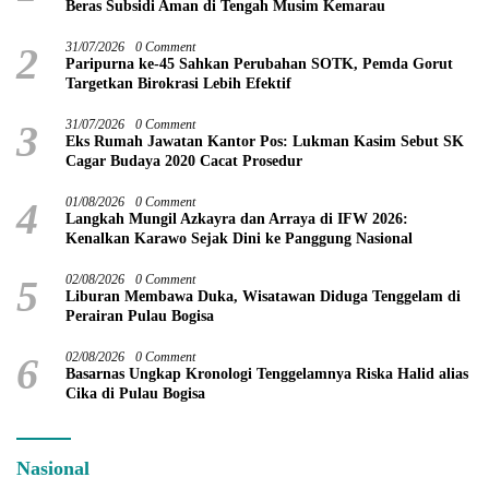
Beras Subsidi Aman di Tengah Musim Kemarau
2
31/07/2026
0 Comment
Paripurna ke-45 Sahkan Perubahan SOTK, Pemda Gorut
Targetkan Birokrasi Lebih Efektif
3
31/07/2026
0 Comment
Eks Rumah Jawatan Kantor Pos: Lukman Kasim Sebut SK
Cagar Budaya 2020 Cacat Prosedur
4
01/08/2026
0 Comment
Langkah Mungil Azkayra dan Arraya di IFW 2026:
Kenalkan Karawo Sejak Dini ke Panggung Nasional
5
02/08/2026
0 Comment
Liburan Membawa Duka, Wisatawan Diduga Tenggelam di
Perairan Pulau Bogisa
6
02/08/2026
0 Comment
Basarnas Ungkap Kronologi Tenggelamnya Riska Halid alias
Cika di Pulau Bogisa
Nasional