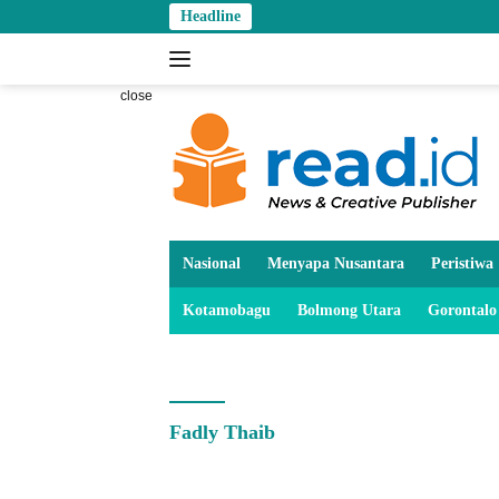
Skip
Headline
to
content
close
Nasional
Menyapa Nusantara
Peristiwa
Kotamobagu
Bolmong Utara
Gorontalo
Fadly Thaib