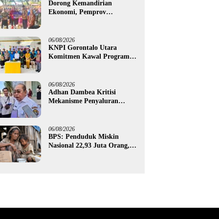
Dorong Kemandirian
Ekonomi, Pemprov
Gorontalo Salurkan Bantuan
Modal Usaha Rp987,5 Juta
untuk 395 Pelaku Usaha
06/08/2026
KNPI Gorontalo Utara
Komitmen Kawal Program
SKS dan Gerakan Satu Juta
Pohon
06/08/2026
Adhan Dambea Kritisi
Mekanisme Penyaluran
Bantuan UMKM Pemprov
Gorontalo
06/08/2026
BPS: Penduduk Miskin
Nasional 22,93 Juta Orang,
Gorontalo 150,60 Ribu Jiwa