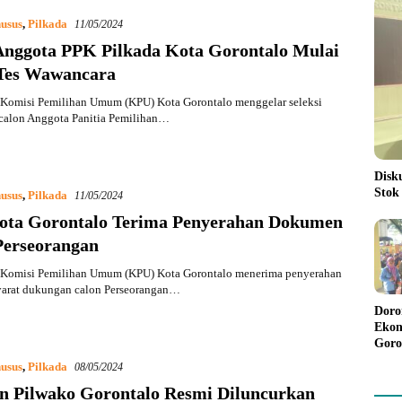
usus
,
Pilkada
11/05/2024
Anggota PPK Pilkada Kota Gorontalo Mulai
 Tes Wawancara
Komisi Pemilihan Umum (KPU) Kota Gorontalo menggelar seleksi
calon Anggota Panitia Pemilihan…
Disk
Stok
usus
,
Pilkada
11/05/2024
ta Gorontalo Terima Penyerahan Dokumen
Perseorangan
Komisi Pemilihan Umum (KPU) Kota Gorontalo menerima penyerahan
arat dukungan calon Perseorangan…
Doro
Ekon
Goro
Bant
usus
,
Pilkada
08/05/2024
Rp98
n Pilwako Gorontalo Resmi Diluncurkan
Pela