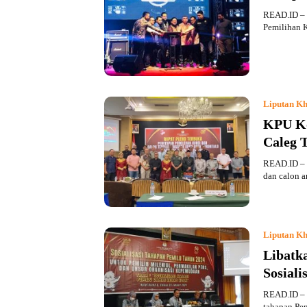
READ.ID – 
Pemilihan 
Liputan Kh
KPU Ko
Caleg T
READ.ID – 
dan calon 
Liputan Kh
Libatk
Sosial
READ.ID – 
tahapan Pe