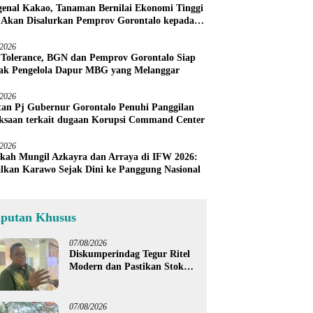
enal Kakao, Tanaman Bernilai Ekonomi Tinggi
 Akan Disalurkan Pemprov Gorontalo kepada
ni Boalemo
/2026
 Tolerance, BGN dan Pemprov Gorontalo Siap
ak Pengelola Dapur MBG yang Melanggar
/2026
an Pj Gubernur Gorontalo Penuhi Panggilan
ksaan terkait dugaan Korupsi Command Center
/2026
kah Mungil Azkayra dan Arraya di IFW 2026:
lkan Karawo Sejak Dini ke Panggung Nasional
iputan Khusus
07/08/2026
Diskumperindag Tegur Ritel
Modern dan Pastikan Stok
Beras Subsidi Aman di
Tengah Musim Kemarau
07/08/2026