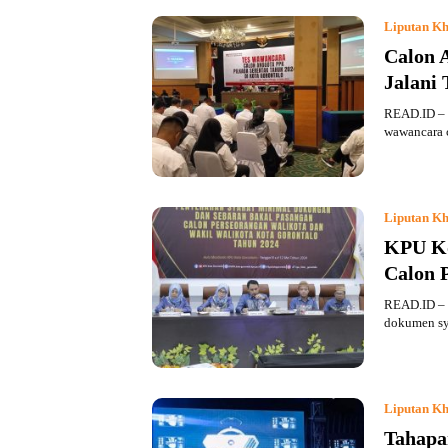
Liputan Kh
Calon 
Jalani
READ.ID – 
wawancara 
Liputan Kh
KPU Ko
Calon 
READ.ID – 
dokumen sy
Liputan Kh
Tahapa