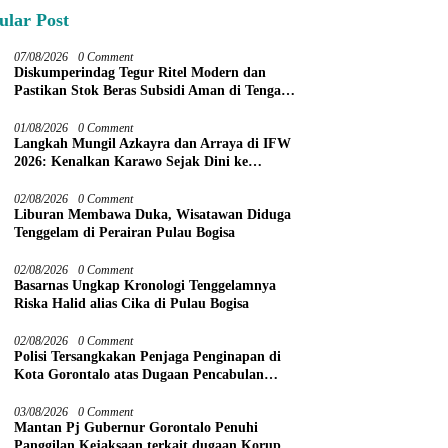
ular Post
07/08/2026
0 Comment
Diskumperindag Tegur Ritel Modern dan
Pastikan Stok Beras Subsidi Aman di Tengah
Musim Kemarau
01/08/2026
0 Comment
Langkah Mungil Azkayra dan Arraya di IFW
2026: Kenalkan Karawo Sejak Dini ke
Panggung Nasional
02/08/2026
0 Comment
Liburan Membawa Duka, Wisatawan Diduga
Tenggelam di Perairan Pulau Bogisa
02/08/2026
0 Comment
Basarnas Ungkap Kronologi Tenggelamnya
Riska Halid alias Cika di Pulau Bogisa
02/08/2026
0 Comment
Polisi Tersangkakan Penjaga Penginapan di
Kota Gorontalo atas Dugaan Pencabulan
Anak Balita 3 Tahun
03/08/2026
0 Comment
Mantan Pj Gubernur Gorontalo Penuhi
Panggilan Kejaksaan terkait dugaan Korupsi