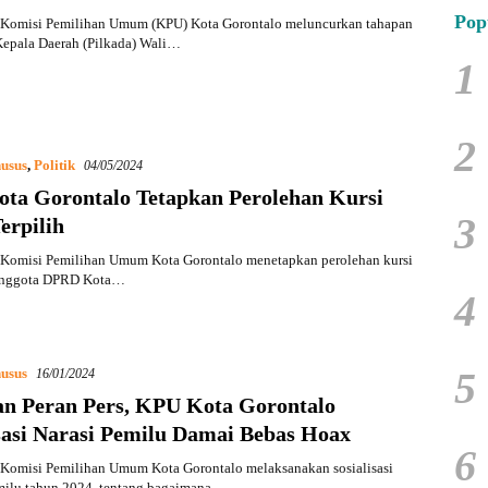
Pop
Komisi Pemilihan Umum (KPU) Kota Gorontalo meluncurkan tahapan
Kepala Daerah (Pilkada) Wali…
1
2
usus
,
Politik
04/05/2024
ta Gorontalo Tetapkan Perolehan Kursi
3
erpilih
Komisi Pemilihan Umum Kota Gorontalo menetapkan perolehan kursi
anggota DPRD Kota…
4
5
usus
16/01/2024
an Peran Pers, KPU Kota Gorontalo
isasi Narasi Pemilu Damai Bebas Hoax
6
Komisi Pemilihan Umum Kota Gorontalo melaksanakan sosialisasi
milu tahun 2024, tentang bagaimana…