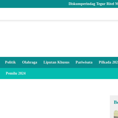
Diskumperindag Tegur Ritel Modern dan Pa
Politik
Olahraga
Liputan Khusus
Pariwisata
Pilkada 202
Pemilu 2024
B