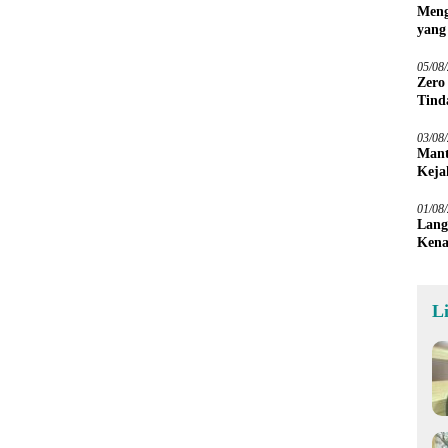
Meng
yang
Peta
05/08
Zero
Tind
03/08
Mant
Keja
01/08
Lang
Kena
L