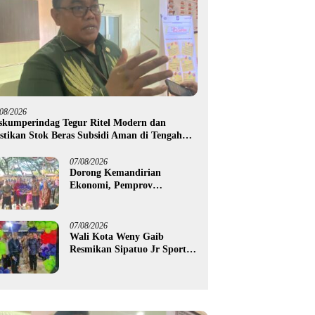
/08/2026
skumperindag Tegur Ritel Modern dan
stikan Stok Beras Subsidi Aman di Tengah
usim Kemarau
07/08/2026
Dorong Kemandirian
Ekonomi, Pemprov
Gorontalo Salurkan Bantuan
Modal Usaha Rp987,5 Juta
untuk 395 Pelaku Usaha
07/08/2026
Wali Kota Weny Gaib
Resmikan Sipatuo Jr Sport
Center, Investasi Swasta
Hadirkan Fasilitas Olahraga
Modern di Kotamobagu