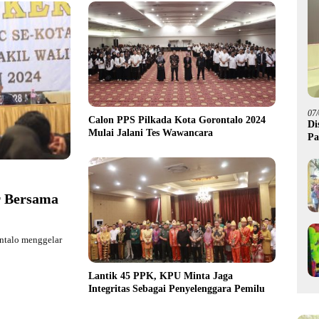
07
Calon PPS Pilkada Kota Gorontalo 2024
Di
Mulai Jalani Tes Wawancara
Pa
M
r Bersama
ntalo menggelar
Lantik 45 PPK, KPU Minta Jaga
Integritas Sebagai Penyelenggara Pemilu