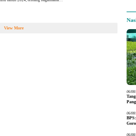
Nas
View More
06/08
Tang
Pang
06/08
BPS:
Goro
06/08