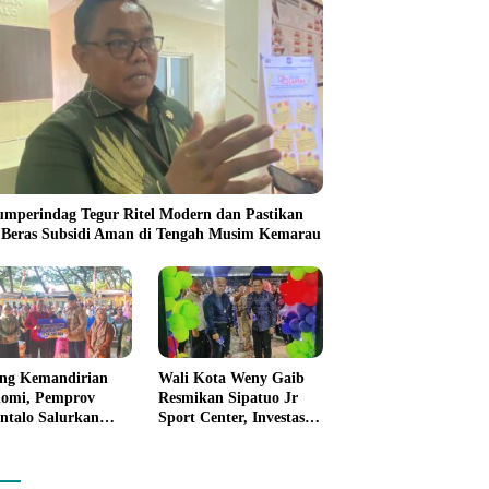
umperindag Tegur Ritel Modern dan Pastikan
 Beras Subsidi Aman di Tengah Musim Kemarau
ng Kemandirian
Wali Kota Weny Gaib
omi, Pemprov
Resmikan Sipatuo Jr
ntalo Salurkan
Sport Center, Investasi
uan Modal Usaha
Swasta Hadirkan
7,5 Juta untuk 395
Fasilitas Olahraga
ku Usaha
Modern di Kotamobagu