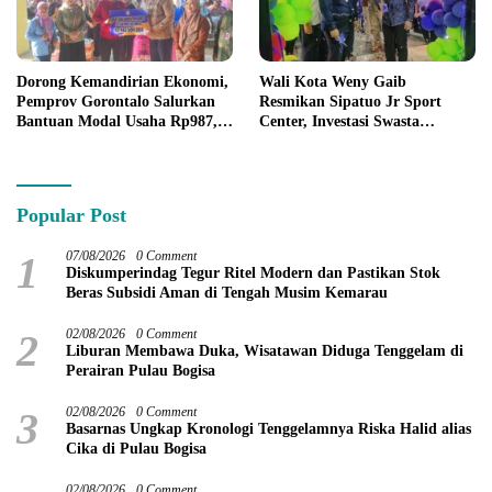
Dorong Kemandirian Ekonomi,
Wali Kota Weny Gaib
Pemprov Gorontalo Salurkan
Resmikan Sipatuo Jr Sport
Bantuan Modal Usaha Rp987,5
Center, Investasi Swasta
Juta untuk 395 Pelaku Usaha
Hadirkan Fasilitas Olahraga
Modern di Kotamobagu
Popular Post
1
07/08/2026
0 Comment
Diskumperindag Tegur Ritel Modern dan Pastikan Stok
Beras Subsidi Aman di Tengah Musim Kemarau
2
02/08/2026
0 Comment
Liburan Membawa Duka, Wisatawan Diduga Tenggelam di
Perairan Pulau Bogisa
3
02/08/2026
0 Comment
Basarnas Ungkap Kronologi Tenggelamnya Riska Halid alias
Cika di Pulau Bogisa
02/08/2026
0 Comment