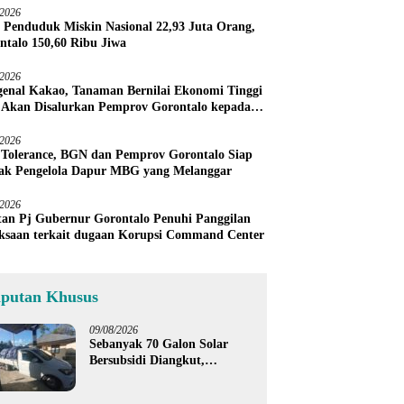
/2026
 Penduduk Miskin Nasional 22,93 Juta Orang,
ntalo 150,60 Ribu Jiwa
/2026
enal Kakao, Tanaman Bernilai Ekonomi Tinggi
 Akan Disalurkan Pemprov Gorontalo kepada
ni Boalemo
/2026
 Tolerance, BGN dan Pemprov Gorontalo Siap
ak Pengelola Dapur MBG yang Melanggar
/2026
an Pj Gubernur Gorontalo Penuhi Panggilan
ksaan terkait dugaan Korupsi Command Center
iputan Khusus
09/08/2026
Sebanyak 70 Galon Solar
Bersubsidi Diangkut,
Satreskrim Polres Boalemo
Amankan Mobil Pick Up di