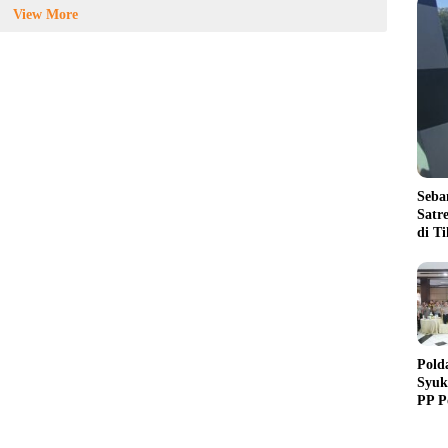
View More
Seba
Satr
di T
Pold
Syuk
PP P
Dedi
Purn