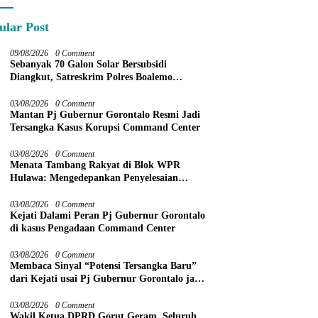
ular Post
09/08/2026
0 Comment
Sebanyak 70 Galon Solar Bersubsidi
Diangkut, Satreskrim Polres Boalemo
Amankan Mobil Pick Up di Tilamuta
03/08/2026
0 Comment
Mantan Pj Gubernur Gorontalo Resmi Jadi
Tersangka Kasus Korupsi Command Center
03/08/2026
0 Comment
Menata Tambang Rakyat di Blok WPR
Hulawa: Mengedepankan Penyelesaian
Administratif melalui Dispute Resolution
03/08/2026
0 Comment
Kejati Dalami Peran Pj Gubernur Gorontalo
di kasus Pengadaan Command Center
03/08/2026
0 Comment
Membaca Sinyal “Potensi Tersangka Baru”
dari Kejati usai Pj Gubernur Gorontalo jadi
Tersangka
03/08/2026
0 Comment
Wakil Ketua DPRD Gorut Geram, Seluruh