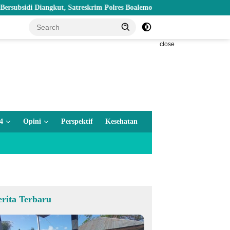
Diangkut, Satreskrim Polres Boalemo Amankan Mobil Pick Up di Tilamu
close
4
Opini
Perspektif
Kesehatan
erita Terbaru