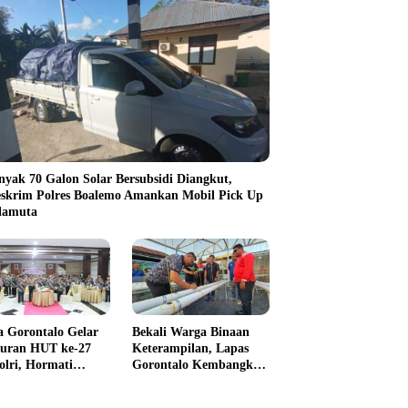
nyak 70 Galon Solar Bersubsidi Diangkut,
eskrim Polres Boalemo Amankan Mobil Pick Up
ilamuta
a Gorontalo Gelar
Bekali Warga Binaan
uran HUT ke-27
Keterampilan, Lapas
olri, Hormati
Gorontalo Kembangkan
kasi Para
Green House Hidrofarm
awirawan