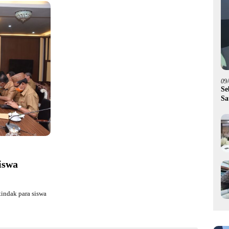
09
Se
Sa
Pi
iswa
indak para siswa