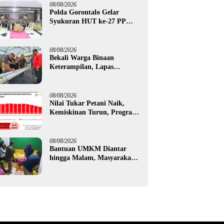
Tilamuta
08/08/2026
Polda Gorontalo Gelar
Syukuran HUT ke-27 PP
Polri, Hormati Dedikasi Para
Purnawirawan
08/08/2026
Bekali Warga Binaan
Keterampilan, Lapas
Gorontalo Kembangkan
Green House Hidrofarm
08/08/2026
Nilai Tukar Petani Naik,
Kemiskinan Turun, Program
Gusnar-Idah Mulai Dorong
Ekonomi Gorontalo
08/08/2026
Bantuan UMKM Diantar
hingga Malam, Masyarakat
Apresiasi Gerak Cepat
Pemprov Gorontalo