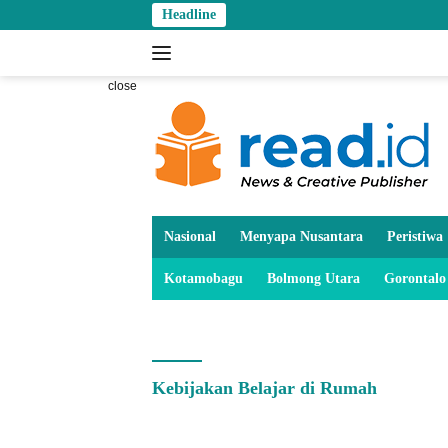
Skip
Headline
to
content
close
Nasional
Menyapa Nusantara
Peristiwa
Kotamobagu
Bolmong Utara
Gorontalo
Kebijakan Belajar di Rumah