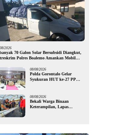
/08/2026
banyak 70 Galon Solar Bersubsidi Diangkut,
treskrim Polres Boalemo Amankan Mobil
ck Up di Tilamuta
08/08/2026
Polda Gorontalo Gelar
Syukuran HUT ke-27 PP
Polri, Hormati Dedikasi Para
Purnawirawan
08/08/2026
Bekali Warga Binaan
Keterampilan, Lapas
Gorontalo Kembangkan
Green House Hidrofarm