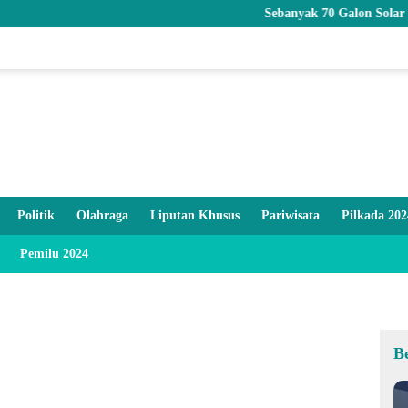
Sebanyak 70 Galon Solar Bersubsidi 
Politik
Olahraga
Liputan Khusus
Pariwisata
Pilkada 202
Pemilu 2024
B