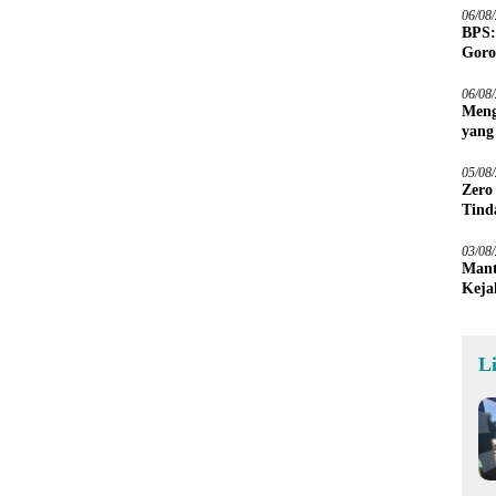
06/08
BPS:
Goro
06/08
Meng
yang
Peta
05/08
Zero
Tind
03/08
Mant
Keja
L