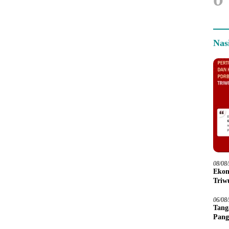
Nas
08/08
Ekon
Triwu
06/08
Tang
Pang