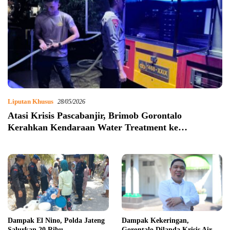
Liputan Khusus
28/05/2026
Atasi Krisis Pascabanjir, Brimob Gorontalo
Kerahkan Kendaraan Water Treatment ke
Kecamatan Biau
Dampak El Nino, Polda Jateng
Dampak Kekeringan,
Salurkan 20 Ribu
Gorontalo Dilanda Krisis Air