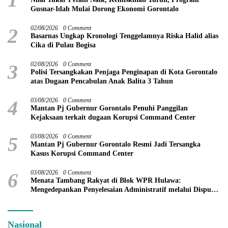
Gusnar-Idah Mulai Dorong Ekonomi Gorontalo
2
02/08/2026
0 Comment
Basarnas Ungkap Kronologi Tenggelamnya Riska Halid alias
Cika di Pulau Bogisa
3
02/08/2026
0 Comment
Polisi Tersangkakan Penjaga Penginapan di Kota Gorontalo
atas Dugaan Pencabulan Anak Balita 3 Tahun
4
03/08/2026
0 Comment
Mantan Pj Gubernur Gorontalo Penuhi Panggilan
Kejaksaan terkait dugaan Korupsi Command Center
5
03/08/2026
0 Comment
Mantan Pj Gubernur Gorontalo Resmi Jadi Tersangka
Kasus Korupsi Command Center
6
03/08/2026
0 Comment
Menata Tambang Rakyat di Blok WPR Hulawa:
Mengedepankan Penyelesaian Administratif melalui Dispute
Resolution
Nasional