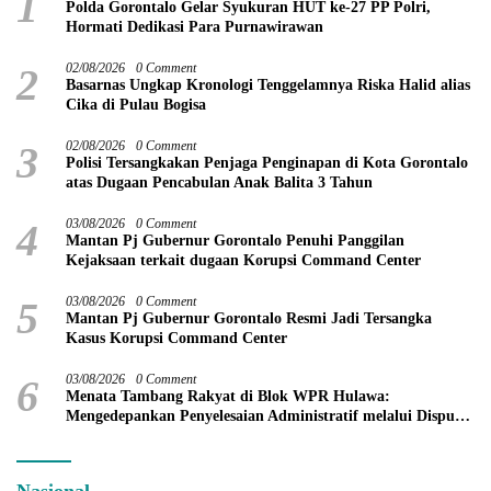
1
Polda Gorontalo Gelar Syukuran HUT ke-27 PP Polri,
Hormati Dedikasi Para Purnawirawan
2
02/08/2026
0 Comment
Basarnas Ungkap Kronologi Tenggelamnya Riska Halid alias
Cika di Pulau Bogisa
3
02/08/2026
0 Comment
Polisi Tersangkakan Penjaga Penginapan di Kota Gorontalo
atas Dugaan Pencabulan Anak Balita 3 Tahun
4
03/08/2026
0 Comment
Mantan Pj Gubernur Gorontalo Penuhi Panggilan
Kejaksaan terkait dugaan Korupsi Command Center
5
03/08/2026
0 Comment
Mantan Pj Gubernur Gorontalo Resmi Jadi Tersangka
Kasus Korupsi Command Center
6
03/08/2026
0 Comment
Menata Tambang Rakyat di Blok WPR Hulawa:
Mengedepankan Penyelesaian Administratif melalui Dispute
Resolution