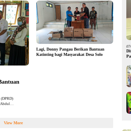
07
Lagi, Donny Pangau Berikan Bantuan
Di
Katinting bagi Masyarakat Desa Solo
Pa
M
Bantuan
h (DPRD)
h Abdul…
View More