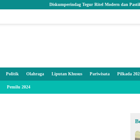
Diskumperindag Tegur Ritel Modern dan Pastikan Stok Be
Politik
Olahraga
Liputan Khusus
Pariwisata
Pilkada 202
Pemilu 2024
B