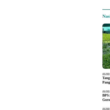
Nas
06/08
Tang
Pang
06/08
BPS:
Goro
06/08