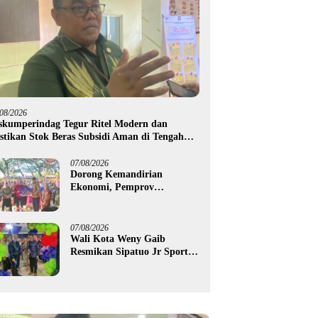
/08/2026
skumperindag Tegur Ritel Modern dan
stikan Stok Beras Subsidi Aman di Tengah
usim Kemarau
07/08/2026
Dorong Kemandirian
Ekonomi, Pemprov
Gorontalo Salurkan Bantuan
Modal Usaha Rp987,5 Juta
untuk 395 Pelaku Usaha
07/08/2026
Wali Kota Weny Gaib
Resmikan Sipatuo Jr Sport
Center, Investasi Swasta
Hadirkan Fasilitas Olahraga
Modern di Kotamobagu