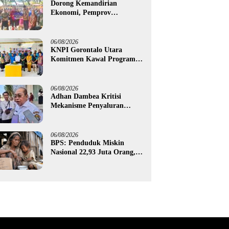
Dorong Kemandirian
Ekonomi, Pemprov
Gorontalo Salurkan Bantuan
Modal Usaha Rp987,5 Juta
untuk 395 Pelaku Usaha
06/08/2026
KNPI Gorontalo Utara
Komitmen Kawal Program
SKS dan Gerakan Satu Juta
Pohon
06/08/2026
Adhan Dambea Kritisi
Mekanisme Penyaluran
Bantuan UMKM Pemprov
Gorontalo
06/08/2026
BPS: Penduduk Miskin
Nasional 22,93 Juta Orang,
Gorontalo 150,60 Ribu Jiwa