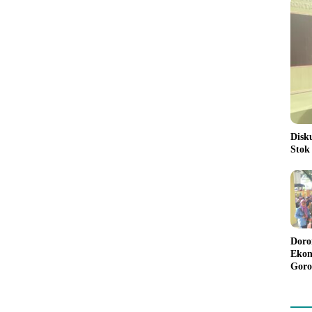
Disk
Stok
Doro
Ekon
Goro
Bant
Rp98
Pela