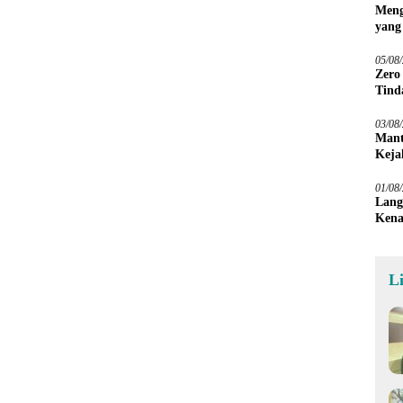
Meng
yang
Peta
05/08
Zero
Tind
03/08
Mant
Keja
01/08
Lang
Kena
L