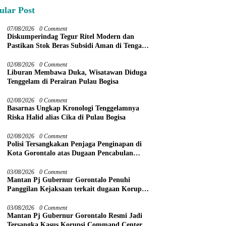
ular Post
07/08/2026
0 Comment
Diskumperindag Tegur Ritel Modern dan
Pastikan Stok Beras Subsidi Aman di Tengah
Musim Kemarau
02/08/2026
0 Comment
Liburan Membawa Duka, Wisatawan Diduga
Tenggelam di Perairan Pulau Bogisa
02/08/2026
0 Comment
Basarnas Ungkap Kronologi Tenggelamnya
Riska Halid alias Cika di Pulau Bogisa
02/08/2026
0 Comment
Polisi Tersangkakan Penjaga Penginapan di
Kota Gorontalo atas Dugaan Pencabulan
Anak Balita 3 Tahun
03/08/2026
0 Comment
Mantan Pj Gubernur Gorontalo Penuhi
Panggilan Kejaksaan terkait dugaan Korupsi
Command Center
03/08/2026
0 Comment
Mantan Pj Gubernur Gorontalo Resmi Jadi
Tersangka Kasus Korupsi Command Center