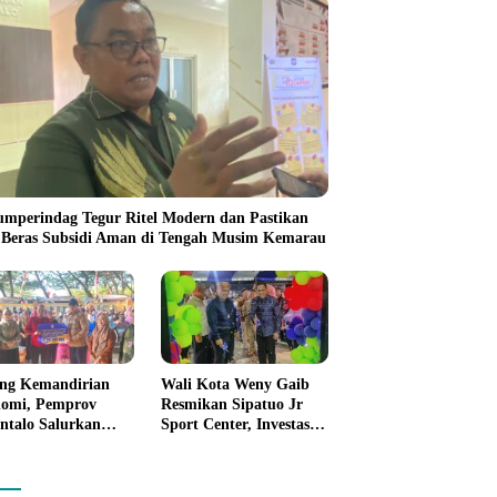
umperindag Tegur Ritel Modern dan Pastikan
 Beras Subsidi Aman di Tengah Musim Kemarau
ng Kemandirian
Wali Kota Weny Gaib
omi, Pemprov
Resmikan Sipatuo Jr
ntalo Salurkan
Sport Center, Investasi
uan Modal Usaha
Swasta Hadirkan
7,5 Juta untuk 395
Fasilitas Olahraga
ku Usaha
Modern di Kotamobagu