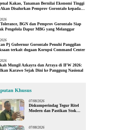
enal Kakao, Tanaman Bernilai Ekonomi Tinggi
 Akan Disalurkan Pemprov Gorontalo kepada
ni Boalemo
/2026
 Tolerance, BGN dan Pemprov Gorontalo Siap
ak Pengelola Dapur MBG yang Melanggar
/2026
an Pj Gubernur Gorontalo Penuhi Panggilan
ksaan terkait dugaan Korupsi Command Center
/2026
kah Mungil Azkayra dan Arraya di IFW 2026:
lkan Karawo Sejak Dini ke Panggung Nasional
iputan Khusus
07/08/2026
Diskumperindag Tegur Ritel
Modern dan Pastikan Stok
Beras Subsidi Aman di
Tengah Musim Kemarau
07/08/2026