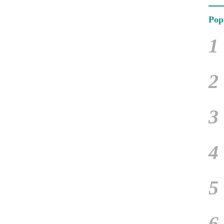
Mode
Pop
1
2
3
4
5
6