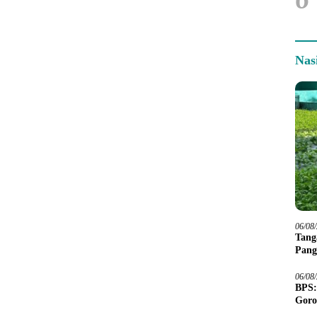
Nas
06/08
Tang
Pang
06/08
BPS:
Goro