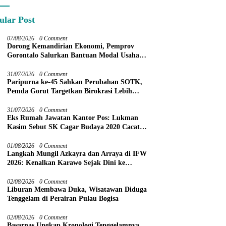
rn di Kotamobagu
ular Post
07/08/2026
0 Comment
Dorong Kemandirian Ekonomi, Pemprov
Gorontalo Salurkan Bantuan Modal Usaha
Rp987,5 Juta untuk 395 Pelaku Usaha
31/07/2026
0 Comment
Paripurna ke-45 Sahkan Perubahan SOTK,
Pemda Gorut Targetkan Birokrasi Lebih
Efektif
31/07/2026
0 Comment
Eks Rumah Jawatan Kantor Pos: Lukman
Kasim Sebut SK Cagar Budaya 2020 Cacat
Prosedur
01/08/2026
0 Comment
Langkah Mungil Azkayra dan Arraya di IFW
2026: Kenalkan Karawo Sejak Dini ke
Panggung Nasional
02/08/2026
0 Comment
Liburan Membawa Duka, Wisatawan Diduga
Tenggelam di Perairan Pulau Bogisa
02/08/2026
0 Comment
Basarnas Ungkap Kronologi Tenggelamnya