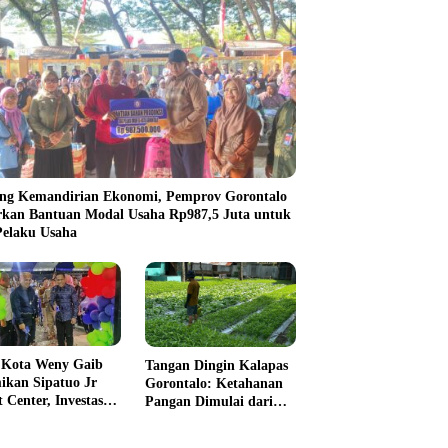
ng Kemandirian Ekonomi, Pemprov Gorontalo
rkan Bantuan Modal Usaha Rp987,5 Juta untuk
Pelaku Usaha
 Kota Weny Gaib
Tangan Dingin Kalapas
ikan Sipatuo Jr
Gorontalo: Ketahanan
 Center, Investasi
Pangan Dimulai dari
ta Hadirkan
Balik Jeruji
litas Olahraga