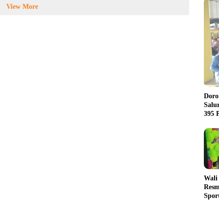
View More
Doro
Salu
395 
Wali
Resm
Sport
Swas
Fasi