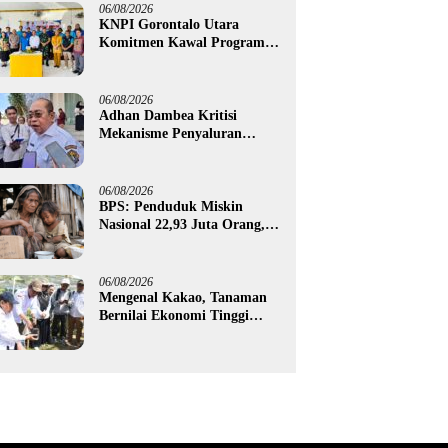
untuk 395 Pelaku Usaha
06/08/2026
KNPI Gorontalo Utara
Komitmen Kawal Program
SKS dan Gerakan Satu Juta
Pohon
06/08/2026
Adhan Dambea Kritisi
Mekanisme Penyaluran
Bantuan UMKM Pemprov
Gorontalo
06/08/2026
BPS: Penduduk Miskin
Nasional 22,93 Juta Orang,
Gorontalo 150,60 Ribu Jiwa
06/08/2026
Mengenal Kakao, Tanaman
Bernilai Ekonomi Tinggi
yang Akan Disalurkan
Pemprov Gorontalo kepada
Petani Boalemo