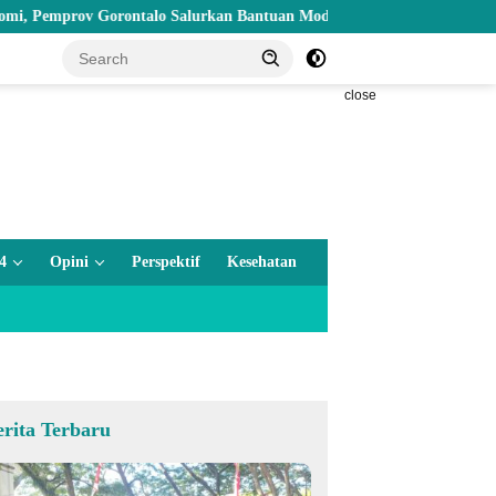
 Gorontalo Salurkan Bantuan Modal Usaha Rp987,5 Juta untuk 395 Pe
close
4
Opini
Perspektif
Kesehatan
erita Terbaru