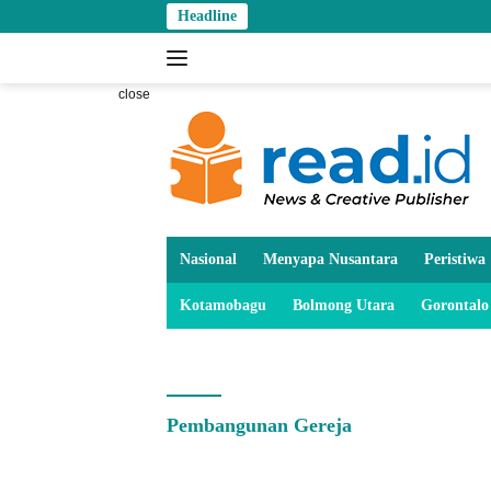
Skip
Headline
to
content
close
Nasional
Menyapa Nusantara
Peristiwa
Kotamobagu
Bolmong Utara
Gorontalo
Pembangunan Gereja