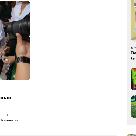
07
Do
Go
Rp
unan
bantu
 Nasrani yakni…