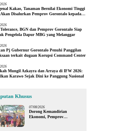
/2026
enal Kakao, Tanaman Bernilai Ekonomi Tinggi
 Akan Disalurkan Pemprov Gorontalo kepada
ni Boalemo
/2026
 Tolerance, BGN dan Pemprov Gorontalo Siap
ak Pengelola Dapur MBG yang Melanggar
/2026
an Pj Gubernur Gorontalo Penuhi Panggilan
ksaan terkait dugaan Korupsi Command Center
/2026
kah Mungil Azkayra dan Arraya di IFW 2026:
lkan Karawo Sejak Dini ke Panggung Nasional
iputan Khusus
07/08/2026
Dorong Kemandirian
Ekonomi, Pemprov
Gorontalo Salurkan Bantuan
Modal Usaha Rp987,5 Juta