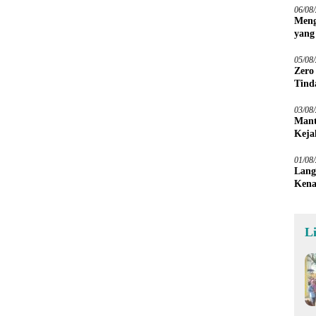
06/08
Meng
yang
Peta
05/08
Zero
Tind
03/08
Mant
Keja
01/08
Lang
Kena
L