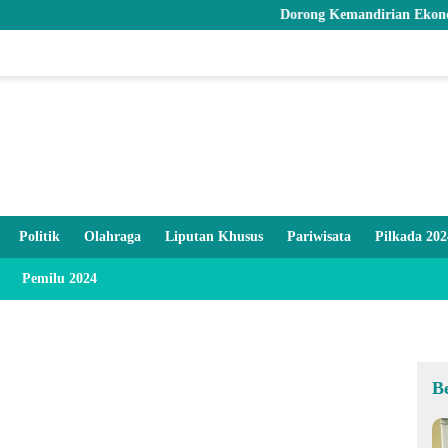
Dorong Kemandirian Ekonomi, Pemprov
Politik
Olahraga
Liputan Khusus
Pariwisata
Pilkada 202
Pemilu 2024
B