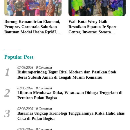
Dorong Kemandirian Ekonomi,
Wali Kota Weny Gaib
Pemprov Gorontalo Salurkan
Resmikan Sipatuo Jr Sport
Bantuan Modal Usaha Rp987,5
Center, Investasi Swasta
Juta untuk 395 Pelaku Usaha
Hadirkan Fasilitas Olahraga
Modern di Kotamobagu
Popular Post
1
07/08/2026
0 Comment
Diskumperindag Tegur Ritel Modern dan Pastikan Stok
Beras Subsidi Aman di Tengah Musim Kemarau
2
02/08/2026
0 Comment
Liburan Membawa Duka, Wisatawan Diduga Tenggelam di
Perairan Pulau Bogisa
3
02/08/2026
0 Comment
Basarnas Ungkap Kronologi Tenggelamnya Riska Halid alias
Cika di Pulau Bogisa
02/08/2026
0 Comment