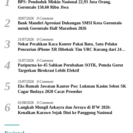
1
BPS: Penduduk Miskin Nasional 22,93 Juta Orang,
Gorontalo 150,60 Ribu Jiwa
2
30/07/2026
0 Comment
Bank Mandiri Apresiasi Dukungan SMSI Kota Gorontalo
untuk Gorontalo Half Marathon 2026
3
31/07/2026
0 Comment
Nekat Pecahkan Kaca Konter Pakai Batu, Satu Pelaku
Pencurian iPhone XR Dibekuk Tim URC Kurang dari 24
Jam
4
31/07/2026
0 Comment
Paripurna ke-45 Sahkan Perubahan SOTK, Pemda Gorut
Targetkan Birokrasi Lebih Efektif
5
31/07/2026
0 Comment
Eks Rumah Jawatan Kantor Pos: Lukman Kasim Sebut SK
Cagar Budaya 2020 Cacat Prosedur
6
01/08/2026
0 Comment
Langkah Mungil Azkayra dan Arraya di IFW 2026:
Kenalkan Karawo Sejak Dini ke Panggung Nasional