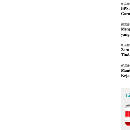
06/08
BPS:
Goro
06/08
Meng
yang
Peta
05/08
Zero
Tind
03/08
Mant
Keja
L