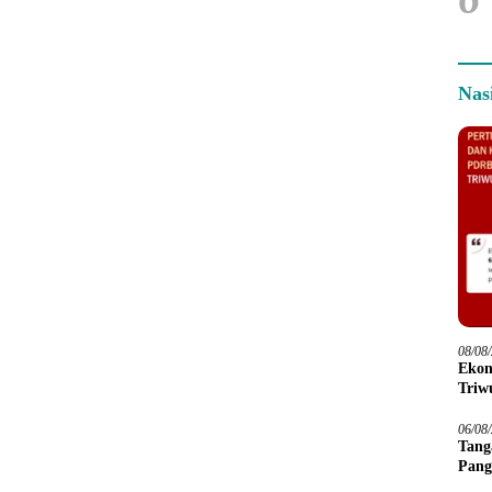
Nas
08/08
Ekon
Triwu
06/08
Tang
Pang