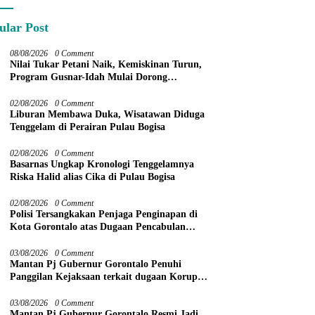
ular Post
08/08/2026
0 Comment
Nilai Tukar Petani Naik, Kemiskinan Turun,
Program Gusnar-Idah Mulai Dorong
Ekonomi Gorontalo
02/08/2026
0 Comment
Liburan Membawa Duka, Wisatawan Diduga
Tenggelam di Perairan Pulau Bogisa
02/08/2026
0 Comment
Basarnas Ungkap Kronologi Tenggelamnya
Riska Halid alias Cika di Pulau Bogisa
02/08/2026
0 Comment
Polisi Tersangkakan Penjaga Penginapan di
Kota Gorontalo atas Dugaan Pencabulan
Anak Balita 3 Tahun
03/08/2026
0 Comment
Mantan Pj Gubernur Gorontalo Penuhi
Panggilan Kejaksaan terkait dugaan Korupsi
Command Center
03/08/2026
0 Comment
Mantan Pj Gubernur Gorontalo Resmi Jadi