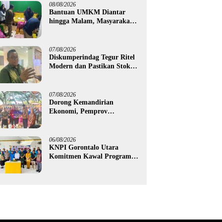
08/08/2026
Bantuan UMKM Diantar
hingga Malam, Masyarakat
Apresiasi Gerak Cepat
Pemprov Gorontalo
07/08/2026
Diskumperindag Tegur Ritel
Modern dan Pastikan Stok
Beras Subsidi Aman di
Tengah Musim Kemarau
07/08/2026
Dorong Kemandirian
Ekonomi, Pemprov
Gorontalo Salurkan Bantuan
Modal Usaha Rp987,5 Juta
untuk 395 Pelaku Usaha
06/08/2026
KNPI Gorontalo Utara
Komitmen Kawal Program
SKS dan Gerakan Satu Juta
Pohon