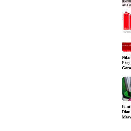
Nila
Prog
Goro
Ban
Dian
Masy
Gera
Goro