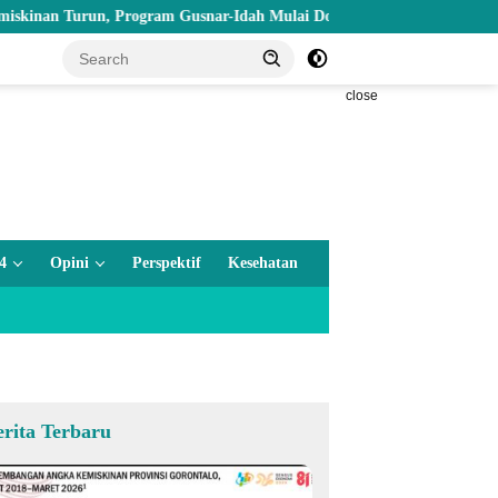
Turun, Program Gusnar-Idah Mulai Dorong Ekonomi Gorontalo
close
4
Opini
Perspektif
Kesehatan
erita Terbaru