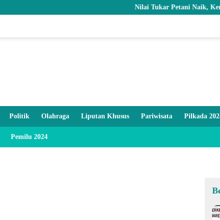
Nilai Tukar Petani Naik, Kemiskinan 
Politik
Olahraga
Liputan Khusus
Pariwisata
Pilkada 202
Pemilu 2024
B