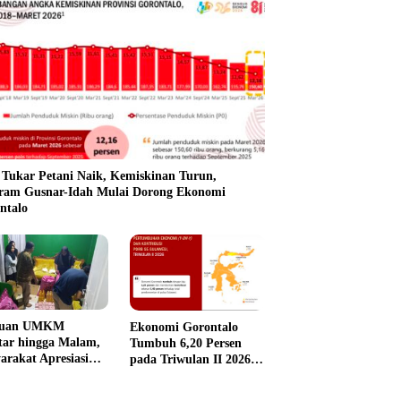
i Tukar Petani Naik, Kemiskinan Turun,
ram Gusnar-Idah Mulai Dorong Ekonomi
ntalo
tuan UMKM
Ekonomi Gorontalo
tar hingga Malam,
Tumbuh 6,20 Persen
arakat Apresiasi
pada Triwulan II 2026,
k Cepat Pemprov
Tertinggi di Sulawesi
ntalo