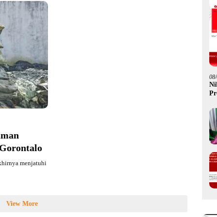
08
Ni
Pr
Go
uman
 Gorontalo
khirnya menjatuhi
View More