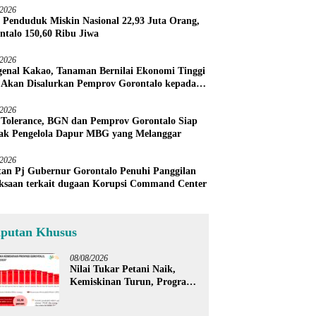
/2026
 Penduduk Miskin Nasional 22,93 Juta Orang,
ntalo 150,60 Ribu Jiwa
/2026
enal Kakao, Tanaman Bernilai Ekonomi Tinggi
 Akan Disalurkan Pemprov Gorontalo kepada
ni Boalemo
/2026
 Tolerance, BGN dan Pemprov Gorontalo Siap
ak Pengelola Dapur MBG yang Melanggar
/2026
an Pj Gubernur Gorontalo Penuhi Panggilan
ksaan terkait dugaan Korupsi Command Center
iputan Khusus
08/08/2026
Nilai Tukar Petani Naik,
Kemiskinan Turun, Program
Gusnar-Idah Mulai Dorong
Ekonomi Gorontalo