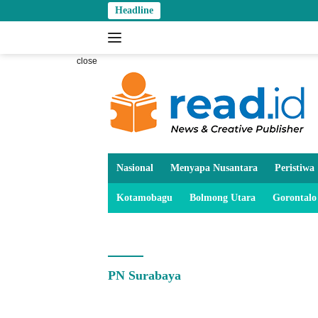
Skip
Headline
to
content
close
Nasional
Menyapa Nusantara
Peristiwa
Kotamobagu
Bolmong Utara
Gorontalo
PN Surabaya