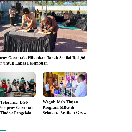
rov Gorontalo Hibahkan Tanah Senilai Rp1,96
ar untuk Lapas Perempuan
Wagub Idah Tinjau
 Tolerance, BGN
Program MBG di
Pemprov Gorontalo
Sekolah, Pastikan Gizi
 Tindak Pengelola
dan Kebersihan
ur MBG yang
Makanan
nggar