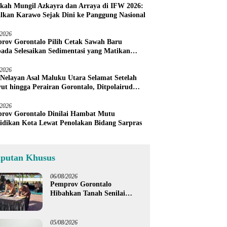
kah Mungil Azkayra dan Arraya di IFW 2026:
lkan Karawo Sejak Dini ke Panggung Nasional
/2026
rov Gorontalo Pilih Cetak Sawah Baru
pada Selesaikan Sedimentasi yang Matikan
h Petani Sendiri
/2026
 Nelayan Asal Maluku Utara Selamat Setelah
ut hingga Perairan Gorontalo, Ditpolairud
u Warga Tunda Melaut
/2026
rov Gorontalo Dinilai Hambat Mutu
idikan Kota Lewat Penolakan Bidang Sarpras
iputan Khusus
06/08/2026
Pemprov Gorontalo
Hibahkan Tanah Senilai
Rp1,96 Miliar untuk Lapas
Perempuan
05/08/2026