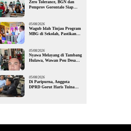
Zero Tolerance, BGN dan
Pemprov Gorontalo Siap
Tindak Pengelola Dapur
MBG yang Melanggar
05/08/2026
Wagub Idah Tinjau Program
MBG di Sekolah, Pastikan
Gizi dan Kebersihan
Makanan
05/08/2026
Nyawa Melayang di Tambang
Hulawa, Wawan Pou Desak
Aparat Bongkar Akar
Persoalan PETI
05/08/2026
Di Paripurna, Anggota
DPRD Gorut Haris Tuina
Desak Perbaikan Jalan
Ponelo dan Dusun Bengel