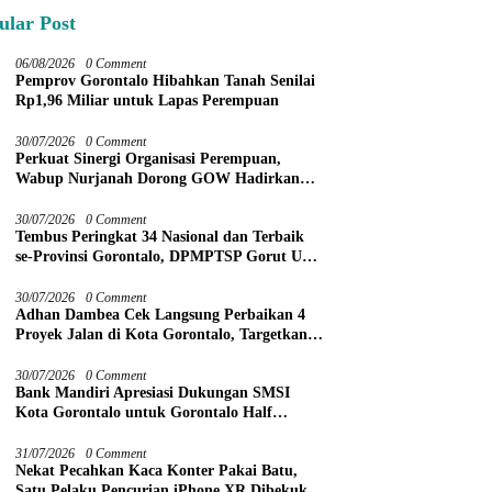
ular Post
06/08/2026
0 Comment
Pemprov Gorontalo Hibahkan Tanah Senilai
Rp1,96 Miliar untuk Lapas Perempuan
30/07/2026
0 Comment
Perkuat Sinergi Organisasi Perempuan,
Wabup Nurjanah Dorong GOW Hadirkan
Program Nyata untuk Perempuan dan Anak
30/07/2026
0 Comment
Tembus Peringkat 34 Nasional dan Terbaik
se-Provinsi Gorontalo, DPMPTSP Gorut Ukir
Prestasi Gemilang Penilaian Kinerja 2026
30/07/2026
0 Comment
Adhan Dambea Cek Langsung Perbaikan 4
Proyek Jalan di Kota Gorontalo, Targetkan
Rampung November 2026
30/07/2026
0 Comment
Bank Mandiri Apresiasi Dukungan SMSI
Kota Gorontalo untuk Gorontalo Half
Marathon 2026
31/07/2026
0 Comment
Nekat Pecahkan Kaca Konter Pakai Batu,
Satu Pelaku Pencurian iPhone XR Dibekuk