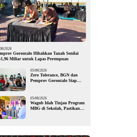
/08/2026
mprov Gorontalo Hibahkan Tanah Senilai
1,96 Miliar untuk Lapas Perempuan
05/08/2026
Zero Tolerance, BGN dan
Pemprov Gorontalo Siap
Tindak Pengelola Dapur
MBG yang Melanggar
05/08/2026
Wagub Idah Tinjau Program
MBG di Sekolah, Pastikan
Gizi dan Kebersihan
Makanan