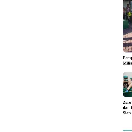
Pemp
Mili
Zero
dan 
Siap
Dap
Mela