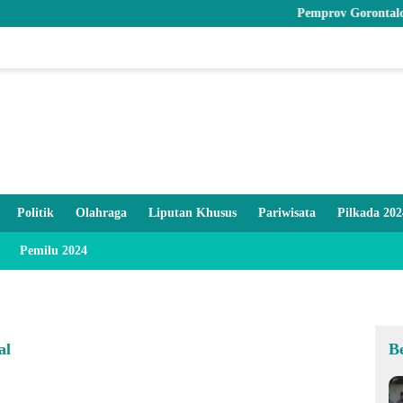
Pemprov Gorontalo Hibahkan 
Politik
Olahraga
Liputan Khusus
Pariwisata
Pilkada 202
Pemilu 2024
al
B