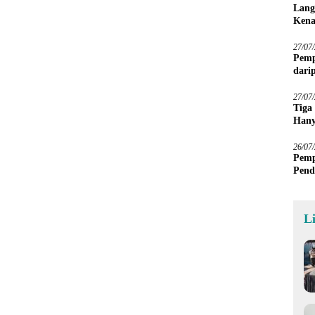
Lang
Kena
27/07
Pemp
dari
Sawa
27/07
Tiga
Hany
Imba
26/07
Pemp
Pend
L