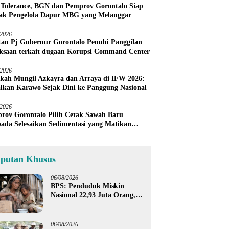
 Tolerance, BGN dan Pemprov Gorontalo Siap
ak Pengelola Dapur MBG yang Melanggar
/2026
an Pj Gubernur Gorontalo Penuhi Panggilan
ksaan terkait dugaan Korupsi Command Center
/2026
kah Mungil Azkayra dan Arraya di IFW 2026:
lkan Karawo Sejak Dini ke Panggung Nasional
/2026
rov Gorontalo Pilih Cetak Sawah Baru
pada Selesaikan Sedimentasi yang Matikan
h Petani Sendiri
iputan Khusus
06/08/2026
BPS: Penduduk Miskin
Nasional 22,93 Juta Orang,
Gorontalo 150,60 Ribu Jiwa
06/08/2026