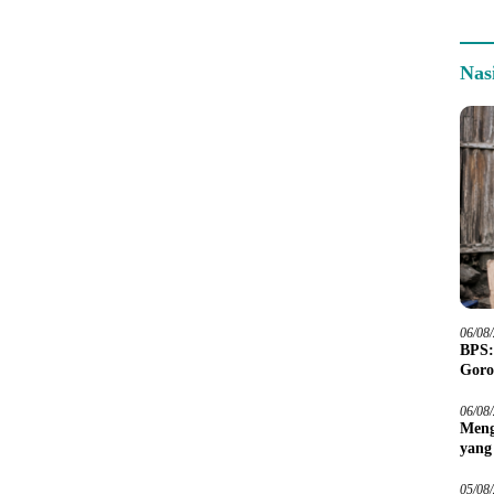
Nas
06/08
BPS:
Goro
06/08
Meng
yang
Peta
05/08