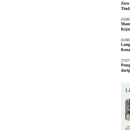
Zero
Tind
03/08
Mant
Keja
01/08
Lang
Kena
27/07
Pemp
dari
Sawa
L