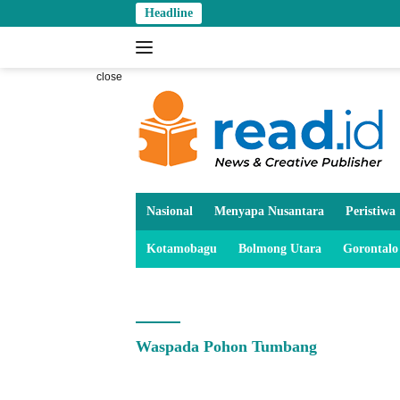
Skip
Headline
to
content
close
Nasional
Menyapa Nusantara
Peristiwa
Kotamobagu
Bolmong Utara
Gorontalo
Waspada Pohon Tumbang