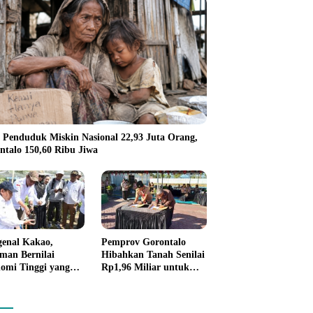
 Penduduk Miskin Nasional 22,93 Juta Orang,
ntalo 150,60 Ribu Jiwa
enal Kakao,
Pemprov Gorontalo
man Bernilai
Hibahkan Tanah Senilai
omi Tinggi yang
Rp1,96 Miliar untuk
 Disalurkan
Lapas Perempuan
rov Gorontalo
da Petani Boalemo