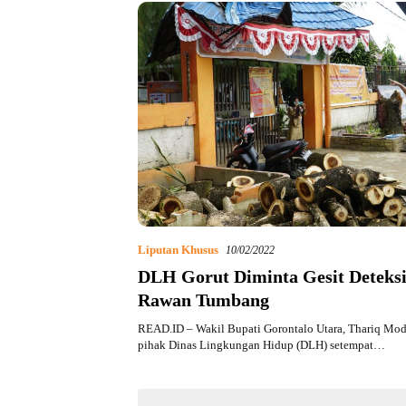
Liputan Khusus
10/02/2022
DLH Gorut Diminta Gesit Deteks
Rawan Tumbang
READ.ID – Wakil Bupati Gorontalo Utara, Thariq M
pihak Dinas Lingkungan Hidup (DLH) setempat…