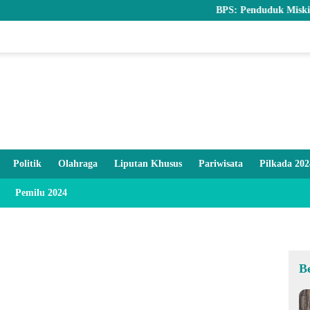
BPS: Penduduk Miskin Nasional 
Politik
Olahraga
Liputan Khusus
Pariwisata
Pilkada 202
Pemilu 2024
B