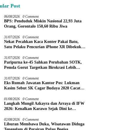
ular Post
06/08/2026
0 Comment
BPS: Penduduk Miskin Nasional 22,93 Juta
Orang, Gorontalo 150,60 Ribu Jiwa
31/07/2026
0 Comment
Nekat Pecahkan Kaca Konter Pakai Batu,
Satu Pelaku Pencurian iPhone XR Dibekuk
Tim URC Kurang dari 24 Jam
31/07/2026
0 Comment
Paripurna ke-45 Sahkan Perubahan SOTK,
Pemda Gorut Targetkan Birokrasi Lebih
Efektif
31/07/2026
0 Comment
Eks Rumah Jawatan Kantor Pos: Lukman
Kasim Sebut SK Cagar Budaya 2020 Cacat
Prosedur
01/08/2026
0 Comment
Langkah Mungil Azkayra dan Arraya di IFW
2026: Kenalkan Karawo Sejak Dini ke
Panggung Nasional
02/08/2026
0 Comment
Liburan Membawa Duka, Wisatawan Diduga
Tenggelam di Perairan Pulau Bogisa