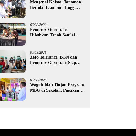
Mengenal Kakao, Tanaman
Bernilai Ekonomi Tinggi
yang Akan Disalurkan
Pemprov Gorontalo kepada
Petani Boalemo
06/08/2026
Pemprov Gorontalo
Hibahkan Tanah Senilai
Rp1,96 Miliar untuk Lapas
Perempuan
05/08/2026
Zero Tolerance, BGN dan
Pemprov Gorontalo Siap
Tindak Pengelola Dapur
MBG yang Melanggar
05/08/2026
Wagub Idah Tinjau Program
MBG di Sekolah, Pastikan
Gizi dan Kebersihan
Makanan