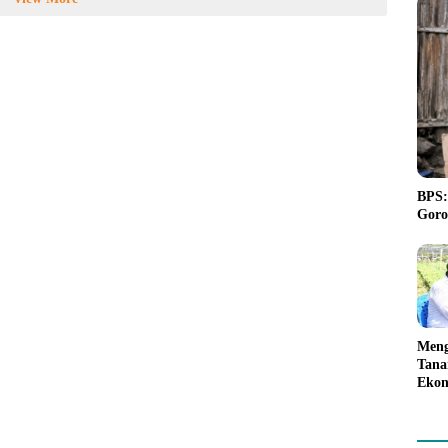
BPS:
Goro
Meng
Tana
Ekon
Akan
Pemp
kepa