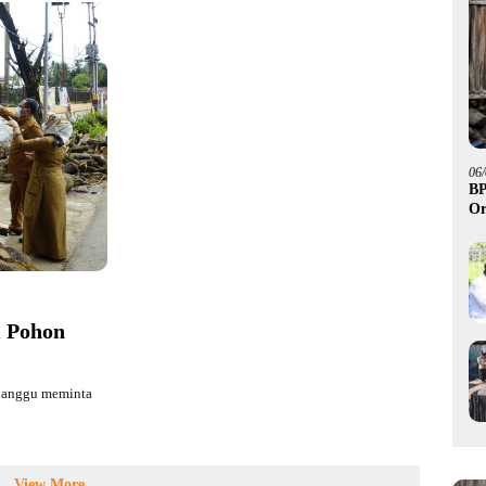
06
BP
Or
i Pohon
odanggu meminta
View More