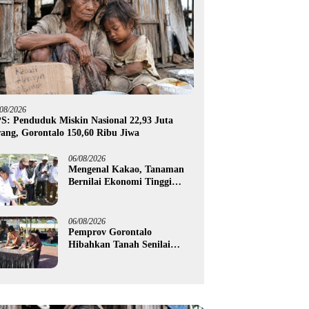
/08/2026
S: Penduduk Miskin Nasional 22,93 Juta
ang, Gorontalo 150,60 Ribu Jiwa
06/08/2026
Mengenal Kakao, Tanaman
Bernilai Ekonomi Tinggi
yang Akan Disalurkan
Pemprov Gorontalo kepada
Petani Boalemo
06/08/2026
Pemprov Gorontalo
Hibahkan Tanah Senilai
Rp1,96 Miliar untuk Lapas
Perempuan