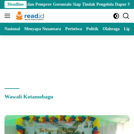
Skip
 BGN dan Pemprov Gorontalo Siap Tindak Pengelola Dapur MBG yang M
Headline
to
content
Nasional
Menyapa Nusantara
Peristiwa
Politik
Olahraga
Lipu
Wawali Kotamobagu