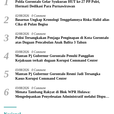
1
Polda Gorontalo Gelar Syukuran HUT ke-27 PP Polri,
Hormati Dedikasi Para Purnawirawan
2
02/08/2026
0 Comment
Basarnas Ungkap Kronologi Tenggelamnya Riska Halid alias
Cika di Pulau Bogisa
3
02/08/2026
0 Comment
Polisi Tersangkakan Penjaga Penginapan di Kota Gorontalo
atas Dugaan Pencabulan Anak Balita 3 Tahun
4
03/08/2026
0 Comment
Mantan Pj Gubernur Gorontalo Penuhi Panggilan
Kejaksaan terkait dugaan Korupsi Command Center
5
03/08/2026
0 Comment
Mantan Pj Gubernur Gorontalo Resmi Jadi Tersangka
Kasus Korupsi Command Center
6
03/08/2026
0 Comment
Menata Tambang Rakyat di Blok WPR Hulawa:
Mengedepankan Penyelesaian Administratif melalui Dispute
Resolution