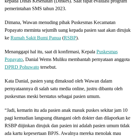
kepada Dinas Kesehatan (Dinkes). Saat rapat evaluasi program
pemerintahan SMS tahun 2023.
Dimana, Wawan menuding pihak Puskesmas Kecamatan
Popayato meminta sejumlh uang kepada pasien saat akan dirujuk
ke
Rumah Sakit Bumi Panua
(
RSBP
).
Menanggapi hal itu, saat di konfirmasi, Kepala
Puskesmas
Popayato
, Danial Wems Muliku membantah pernyataan anggota
DPRD Pohuwato
tersebut.
Kata Danial, pasien yang dimaksud oleh Wawan dalam
pernyataannya di salah satu media online, justru dibantu oleh
puskesmas meski berstatus sebagai pasien umum.
“Jadi, kemarin itu ada pasien anak masuk puskes sekitar jam 10
pagi kemudian langsung ditangani oleh dokter dan dilaporkan ke
RSBP diijinkan dirujuk dan pasien ini adalah pasien umum tidak
ada kartu kepesertaan BPJS. Awalnya mereka menolak mau