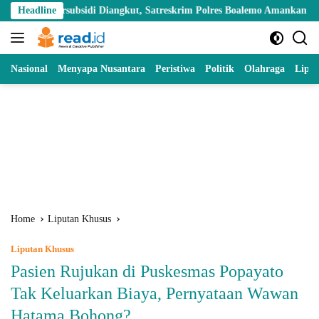
Skip
ubsidi Diangkut, Satreskrim Polres Boalemo Amankan Mobil Pick Up di 
Headline
to
content
Nasional
Menyapa Nusantara
Peristiwa
Politik
Olahraga
Lipu
Home
Liputan Khusus
Liputan Khusus
Pasien Rujukan di Puskesmas Popayato
Tak Keluarkan Biaya, Pernyataan Wawan
Hatama Bohong?