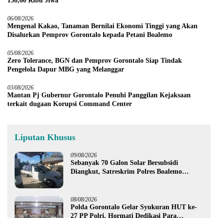
150,60 Ribu Jiwa
06/08/2026
Mengenal Kakao, Tanaman Bernilai Ekonomi Tinggi yang Akan
Disalurkan Pemprov Gorontalo kepada Petani Boalemo
05/08/2026
Zero Tolerance, BGN dan Pemprov Gorontalo Siap Tindak
Pengelola Dapur MBG yang Melanggar
03/08/2026
Mantan Pj Gubernur Gorontalo Penuhi Panggilan Kejaksaan
terkait dugaan Korupsi Command Center
Liputan Khusus
09/08/2026
Sebanyak 70 Galon Solar Bersubsidi
Diangkut, Satreskrim Polres Boalemo
Amankan Mobil Pick Up di Tilamuta
08/08/2026
Polda Gorontalo Gelar Syukuran HUT ke-
27 PP Polri, Hormati Dedikasi Para