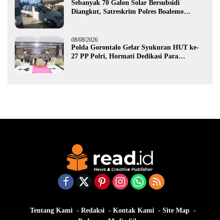
Sebanyak 70 Galon Solar Bersubsidi
Diangkut, Satreskrim Polres Boalemo
Amankan Mobil Pick Up di Tilamuta
08/08/2026
Polda Gorontalo Gelar Syukuran HUT ke-
27 PP Polri, Hormati Dedikasi Para
Purnawirawan
Tentang Kami
Redaksi
Kontak Kami
Site Map