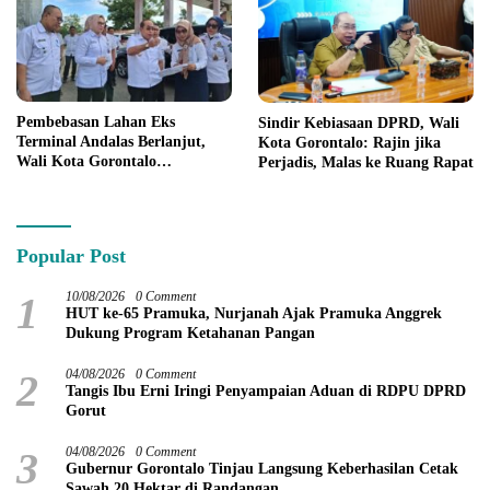
Pembebasan Lahan Eks
Sindir Kebiasaan DPRD, Wali
Terminal Andalas Berlanjut,
Kota Gorontalo: Rajin jika
Wali Kota Gorontalo
Perjadis, Malas ke Ruang Rapat
Peringatkan LSM
Popular Post
1
10/08/2026
0 Comment
HUT ke-65 Pramuka, Nurjanah Ajak Pramuka Anggrek
Dukung Program Ketahanan Pangan
2
04/08/2026
0 Comment
Tangis Ibu Erni Iringi Penyampaian Aduan di RDPU DPRD
Gorut
3
04/08/2026
0 Comment
Gubernur Gorontalo Tinjau Langsung Keberhasilan Cetak
Sawah 20 Hektar di Randangan