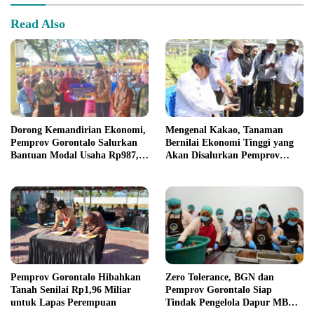
Read Also
Dorong Kemandirian Ekonomi,
Mengenal Kakao, Tanaman
Pemprov Gorontalo Salurkan
Bernilai Ekonomi Tinggi yang
Bantuan Modal Usaha Rp987,5
Akan Disalurkan Pemprov
Juta untuk 395 Pelaku Usaha
Gorontalo kepada Petani
Boalemo
Pemprov Gorontalo Hibahkan
Zero Tolerance, BGN dan
Tanah Senilai Rp1,96 Miliar
Pemprov Gorontalo Siap
untuk Lapas Perempuan
Tindak Pengelola Dapur MBG