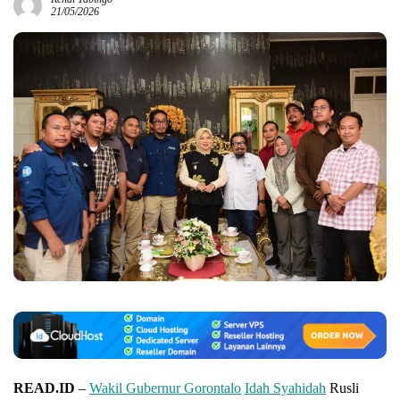
21/05/2026
READ.ID
–
Wakil Gubernur Gorontalo
Idah Syahidah
Rusli