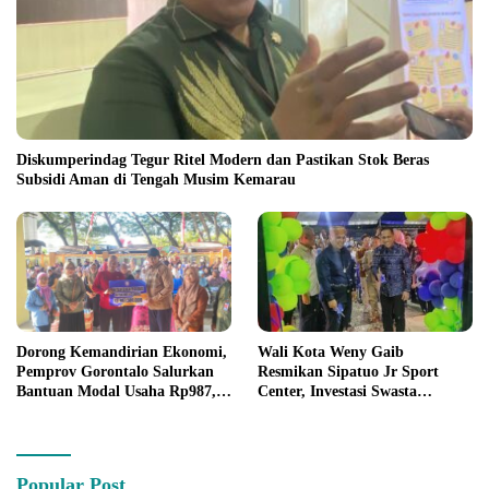
Diskumperindag Tegur Ritel Modern dan Pastikan Stok Beras
Subsidi Aman di Tengah Musim Kemarau
Wali Kota Weny Gaib
Dorong Kemandirian Ekonomi,
Resmikan Sipatuo Jr Sport
Pemprov Gorontalo Salurkan
Center, Investasi Swasta
Bantuan Modal Usaha Rp987,5
Hadirkan Fasilitas Olahraga
Juta untuk 395 Pelaku Usaha
Modern di Kotamobagu
Popular Post