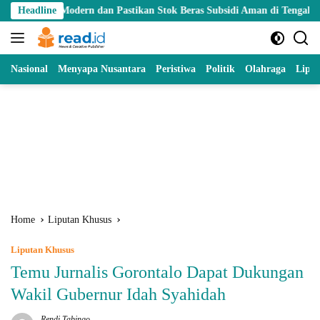
Skip
l Modern dan Pastikan Stok Beras Subsidi Aman di Tengah Musim Kema
Headline
to
content
Nasional
Menyapa Nusantara
Peristiwa
Politik
Olahraga
Lipu
Home
Liputan Khusus
Liputan Khusus
Temu Jurnalis Gorontalo Dapat Dukungan
Wakil Gubernur Idah Syahidah
Rendi Tabingo