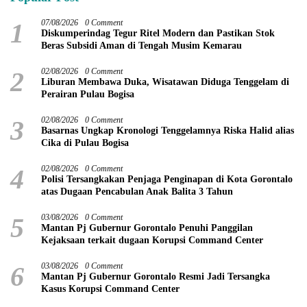
1
07/08/2026
0 Comment
Diskumperindag Tegur Ritel Modern dan Pastikan Stok
Beras Subsidi Aman di Tengah Musim Kemarau
2
02/08/2026
0 Comment
Liburan Membawa Duka, Wisatawan Diduga Tenggelam di
Perairan Pulau Bogisa
3
02/08/2026
0 Comment
Basarnas Ungkap Kronologi Tenggelamnya Riska Halid alias
Cika di Pulau Bogisa
4
02/08/2026
0 Comment
Polisi Tersangkakan Penjaga Penginapan di Kota Gorontalo
atas Dugaan Pencabulan Anak Balita 3 Tahun
5
03/08/2026
0 Comment
Mantan Pj Gubernur Gorontalo Penuhi Panggilan
Kejaksaan terkait dugaan Korupsi Command Center
6
03/08/2026
0 Comment
Mantan Pj Gubernur Gorontalo Resmi Jadi Tersangka
Kasus Korupsi Command Center