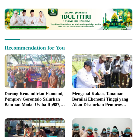
yang Melanggar
Recommendation for You
Dorong Kemandirian Ekonomi,
Mengenal Kakao, Tanaman
Pemprov Gorontalo Salurkan
Bernilai Ekonomi Tinggi yang
Bantuan Modal Usaha Rp987,5
Akan Disalurkan Pemprov
Juta untuk 395 Pelaku Usaha
Gorontalo kepada Petani
Boalemo