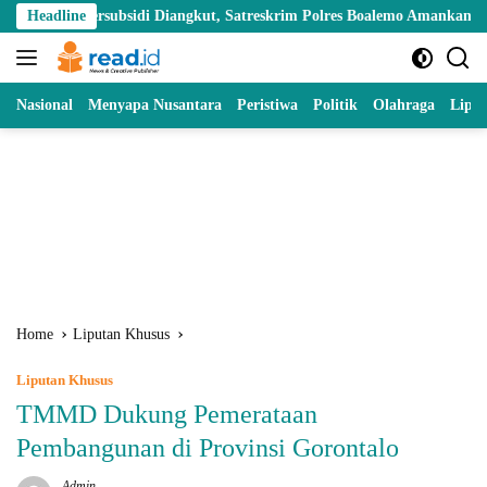
Skip
rsubsidi Diangkut, Satreskrim Polres Boalemo Amankan Mobil Pick Up d
Headline
to
content
Nasional
Menyapa Nusantara
Peristiwa
Politik
Olahraga
Lipu
Home
Liputan Khusus
Liputan Khusus
TMMD Dukung Pemerataan
Pembangunan di Provinsi Gorontalo
Admin