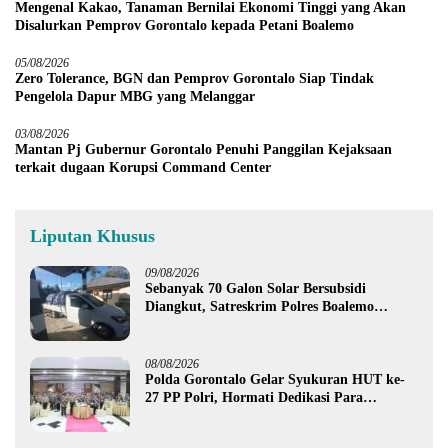
Mengenal Kakao, Tanaman Bernilai Ekonomi Tinggi yang Akan
Disalurkan Pemprov Gorontalo kepada Petani Boalemo
05/08/2026
Zero Tolerance, BGN dan Pemprov Gorontalo Siap Tindak
Pengelola Dapur MBG yang Melanggar
03/08/2026
Mantan Pj Gubernur Gorontalo Penuhi Panggilan Kejaksaan
terkait dugaan Korupsi Command Center
Liputan Khusus
09/08/2026
Sebanyak 70 Galon Solar Bersubsidi
Diangkut, Satreskrim Polres Boalemo
Amankan Mobil Pick Up di Tilamuta
08/08/2026
Polda Gorontalo Gelar Syukuran HUT ke-
27 PP Polri, Hormati Dedikasi Para
Purnawirawan