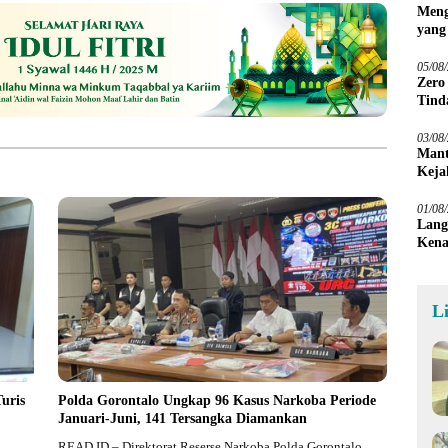
Meng
yang
Peta
05/08
Zero
Tind
03/08
Mant
Keja
01/08
Lang
Kena
L
uris
Polda Gorontalo Ungkap 96 Kasus Narkoba Periode
Januari-Juni, 141 Tersangka Diamankan
READ.ID – Direktorat Reserse Narkoba Polda Gorontalo