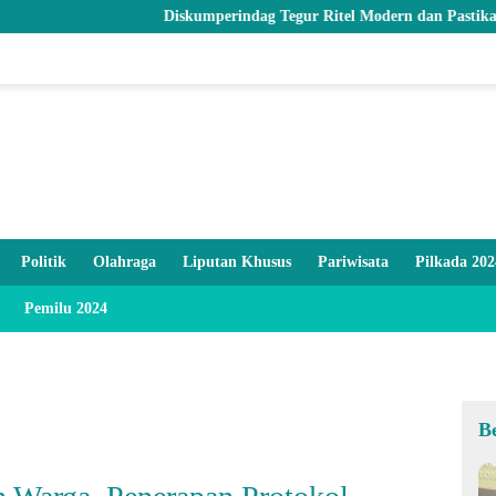
Diskumperindag Tegur Ritel Modern dan Pastikan Stok Beras 
Politik
Olahraga
Liputan Khusus
Pariwisata
Pilkada 202
Pemilu 2024
B