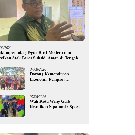
/08/2026
skumperindag Tegur Ritel Modern dan
stikan Stok Beras Subsidi Aman di Tengah
usim Kemarau
07/08/2026
Dorong Kemandirian
Ekonomi, Pemprov
Gorontalo Salurkan Bantuan
Modal Usaha Rp987,5 Juta
untuk 395 Pelaku Usaha
07/08/2026
Wali Kota Weny Gaib
Resmikan Sipatuo Jr Sport
Center, Investasi Swasta
Hadirkan Fasilitas Olahraga
Modern di Kotamobagu