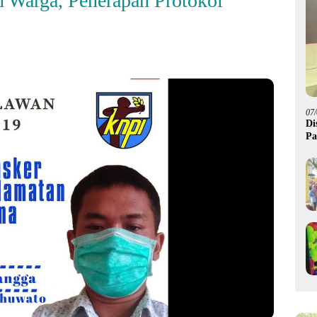
 Warga, Penerapan Protokol
07
Di
Pa
M