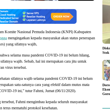
m Komite Nasional Pemuda Indonesia (KNPI) Kabupaten
ngga
mengingatkan kepada masyarakat akan status penerapan
es) yang sifatnya wajib,
Disk
Stok
bahwa selama masa pandemi COVID-19 ini belum hilang,
 sifatnya wajib. Sebab, hal ini merupakan cara jitu untuk
n virus tersebut.
sehatan sifatnya wajib selama pandemi COVID-19 ini belum
merupakan satu-satunya cara yang efektif dalam mutus mata
Doro
Ekon
 COVID-19 ini,” tutur Fahmi, Jumat (06/11/2020).
Goro
Bant
ng tersebut, Fahmi mengimbau kepada seluruh masyarakat
Rp98
Pela
n terus mematuhi protokol kesehatan.