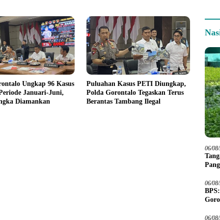
Nas
rontalo Ungkap 96 Kasus
Puluahan Kasus PETI Diungkap,
eriode Januari-Juni,
Polda Gorontalo Tegaskan Terus
angka Diamankan
Berantas Tambang Ilegal
06/08
Tang
Pang
06/08
BPS:
Goro
06/08