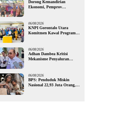
Dorong Kemandirian
Ekonomi, Pemprov
Gorontalo Salurkan Bantuan
Modal Usaha Rp987,5 Juta
untuk 395 Pelaku Usaha
06/08/2026
KNPI Gorontalo Utara
Komitmen Kawal Program
SKS dan Gerakan Satu Juta
Pohon
06/08/2026
Adhan Dambea Kritisi
Mekanisme Penyaluran
Bantuan UMKM Pemprov
Gorontalo
06/08/2026
BPS: Penduduk Miskin
Nasional 22,93 Juta Orang,
Gorontalo 150,60 Ribu Jiwa