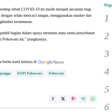
Pop
 penting sebab COVID-19 ini masih menjadi ancaman bagi
1
k dengan selalu mencuci tangan, menggunakan masker dan
nghindari kerumunan.
2
gambil bagian dalam upaya memutus mata rantai penyebaran
 Pohuwato ini,” pungkasnya.
3
a berita kami lainnya di
4
pangga
KNPI Pohuwato
Pohuwato
5
6