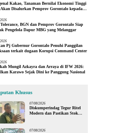
enal Kakao, Tanaman Bernilai Ekonomi Tinggi
 Akan Disalurkan Pemprov Gorontalo kepada
ni Boalemo
/2026
 Tolerance, BGN dan Pemprov Gorontalo Siap
ak Pengelola Dapur MBG yang Melanggar
/2026
an Pj Gubernur Gorontalo Penuhi Panggilan
ksaan terkait dugaan Korupsi Command Center
/2026
kah Mungil Azkayra dan Arraya di IFW 2026:
lkan Karawo Sejak Dini ke Panggung Nasional
iputan Khusus
07/08/2026
Diskumperindag Tegur Ritel
Modern dan Pastikan Stok
Beras Subsidi Aman di
Tengah Musim Kemarau
07/08/2026