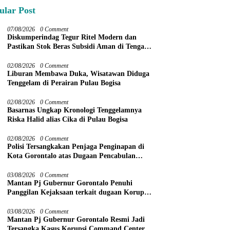
ular Post
07/08/2026
0 Comment
Diskumperindag Tegur Ritel Modern dan
Pastikan Stok Beras Subsidi Aman di Tengah
Musim Kemarau
02/08/2026
0 Comment
Liburan Membawa Duka, Wisatawan Diduga
Tenggelam di Perairan Pulau Bogisa
02/08/2026
0 Comment
Basarnas Ungkap Kronologi Tenggelamnya
Riska Halid alias Cika di Pulau Bogisa
02/08/2026
0 Comment
Polisi Tersangkakan Penjaga Penginapan di
Kota Gorontalo atas Dugaan Pencabulan
Anak Balita 3 Tahun
03/08/2026
0 Comment
Mantan Pj Gubernur Gorontalo Penuhi
Panggilan Kejaksaan terkait dugaan Korupsi
Command Center
03/08/2026
0 Comment
Mantan Pj Gubernur Gorontalo Resmi Jadi
Tersangka Kasus Korupsi Command Center