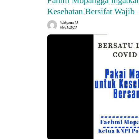
Fahmi Mopangga Ingatkan
Kesehatan Bersifat Wajib
Wahyono M
06/11/2020