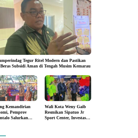
umperindag Tegur Ritel Modern dan Pastikan
 Beras Subsidi Aman di Tengah Musim Kemarau
ng Kemandirian
Wali Kota Weny Gaib
omi, Pemprov
Resmikan Sipatuo Jr
ntalo Salurkan
Sport Center, Investasi
uan Modal Usaha
Swasta Hadirkan
7,5 Juta untuk 395
Fasilitas Olahraga
ku Usaha
Modern di Kotamobagu