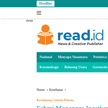
Skip
Headline
to
content
close
Nasional
Menyapa Nusantara
Peristiwa
Kotamobagu
Bolmong Utara
Gorontalo
Home
Kesehatan
Kesehatan
,
Liputan Khusus