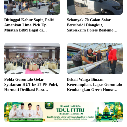
Ditinggal Kabur Sopir, Polisi
Sebanyak 70 Galon Solar
Amankan Lima Pick Up
Bersubsidi Diangkut,
Muatan BBM Ilegal di
Satreskrim Polres Boalemo
Pohuwato
Amankan Mobil Pick Up di
Tilamuta
Polda Gorontalo Gelar
Bekali Warga Binaan
Syukuran HUT ke-27 PP Polri,
Keterampilan, Lapas Gorontalo
Hormati Dedikasi Para
Kembangkan Green House
Purnawirawan
Hidrofarm