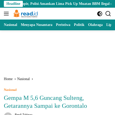
Skip
Sopir, Polisi Amankan Lima Pick Up Muatan BBM Ilegal di Pohuwato
Headline
to
content
Nasional
Menyapa Nusantara
Peristiwa
Politik
Olahraga
Lipu
Home
Nasional
Nasional
Gempa M 5,6 Guncang Sulteng,
Getarannya Sampai ke Gorontalo
Rendi Tabingo