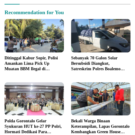
Recommendation for You
Ditinggal Kabur Sopir, Polisi
Sebanyak 70 Galon Solar
Amankan Lima Pick Up
Bersubsidi Diangkut,
Muatan BBM Ilegal di
Satreskrim Polres Boalemo
Pohuwato
Amankan Mobil Pick Up di
Tilamuta
Polda Gorontalo Gelar
Bekali Warga Binaan
Syukuran HUT ke-27 PP Polri,
Keterampilan, Lapas Gorontalo
Hormati Dedikasi Para
Kembangkan Green House