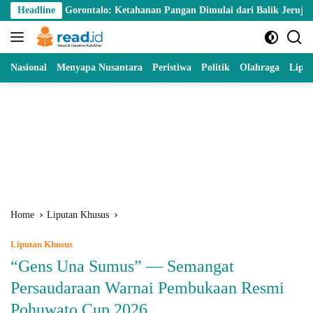
Skip
rontalo: Ketahanan Pangan Dimulai dari Balik Jeruji
Headline
KNPI G
to
content
Nasional
Menyapa Nusantara
Peristiwa
Politik
Olahraga
Lipu
Home
Liputan Khusus
Liputan Khusus
“Gens Una Sumus” — Semangat
Persaudaraan Warnai Pembukaan Resmi
Pohuwato Cup 2026