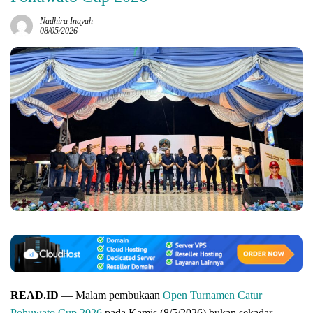
Nadhira Inayah
08/05/2026
READ.ID
— Malam pembukaan
Open Turnamen Catur
Pohuwato Cup 2026
pada Kamis (8/5/2026) bukan sekadar