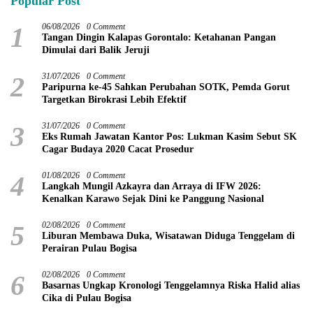
Popular Post
1
06/08/2026
0 Comment
Tangan Dingin Kalapas Gorontalo: Ketahanan Pangan
Dimulai dari Balik Jeruji
2
31/07/2026
0 Comment
Paripurna ke-45 Sahkan Perubahan SOTK, Pemda Gorut
Targetkan Birokrasi Lebih Efektif
3
31/07/2026
0 Comment
Eks Rumah Jawatan Kantor Pos: Lukman Kasim Sebut SK
Cagar Budaya 2020 Cacat Prosedur
4
01/08/2026
0 Comment
Langkah Mungil Azkayra dan Arraya di IFW 2026:
Kenalkan Karawo Sejak Dini ke Panggung Nasional
5
02/08/2026
0 Comment
Liburan Membawa Duka, Wisatawan Diduga Tenggelam di
Perairan Pulau Bogisa
6
02/08/2026
0 Comment
Basarnas Ungkap Kronologi Tenggelamnya Riska Halid alias
Cika di Pulau Bogisa