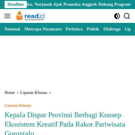
Skip
ka, Nurjanah Ajak Pramuka Anggrek Dukung Program Ketahanan Pan
Headline
to
content
Nasional
Menyapa Nusantara
Peristiwa
Politik
Olahraga
Lipu
Home
Liputan Khusus
Liputan Khusus
Kepala Dispar Provinsi Berbagi Konsep
Ekosistem Kreatif Pada Rakor Pariwisata
Gorontalo