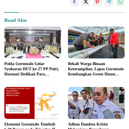
Read Also
Polda Gorontalo Gelar
Bekali Warga Binaan
Syukuran HUT ke-27 PP Polri,
Keterampilan, Lapas Gorontalo
Hormati Dedikasi Para
Kembangkan Green House
Purnawirawan
Hidrofarm
Ekonomi Gorontalo Tumbuh
Adhan Dambea Kritisi