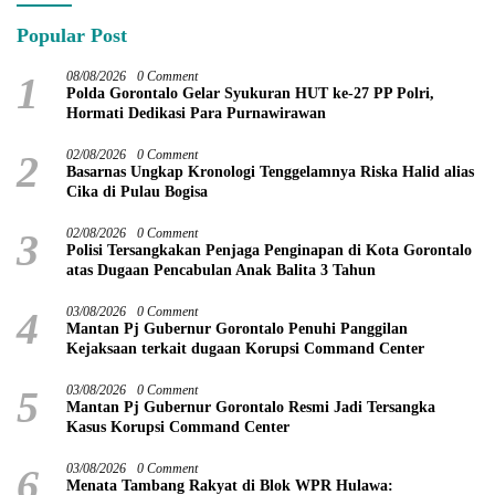
Popular Post
1
08/08/2026
0 Comment
Polda Gorontalo Gelar Syukuran HUT ke-27 PP Polri,
Hormati Dedikasi Para Purnawirawan
2
02/08/2026
0 Comment
Basarnas Ungkap Kronologi Tenggelamnya Riska Halid alias
Cika di Pulau Bogisa
3
02/08/2026
0 Comment
Polisi Tersangkakan Penjaga Penginapan di Kota Gorontalo
atas Dugaan Pencabulan Anak Balita 3 Tahun
4
03/08/2026
0 Comment
Mantan Pj Gubernur Gorontalo Penuhi Panggilan
Kejaksaan terkait dugaan Korupsi Command Center
5
03/08/2026
0 Comment
Mantan Pj Gubernur Gorontalo Resmi Jadi Tersangka
Kasus Korupsi Command Center
6
03/08/2026
0 Comment
Menata Tambang Rakyat di Blok WPR Hulawa: