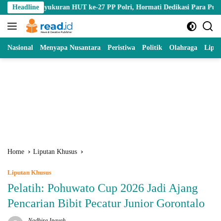
Skip
yukuran HUT ke-27 PP Polri, Hormati Dedikasi Para Purnawirawan
Headline
to
content
Nasional
Menyapa Nusantara
Peristiwa
Politik
Olahraga
Lipu
Home
Liputan Khusus
Liputan Khusus
Pelatih: Pohuwato Cup 2026 Jadi Ajang
Pencarian Bibit Pecatur Junior Gorontalo
Nadhira Inayah