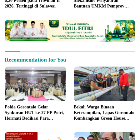
6,20 Persen pada Triwulan II
Mekanisme Penyaluran
2026, Tertinggi di Sulawesi
Bantuan UMKM Pemprov
Gorontalo
Recommendation for You
Polda Gorontalo Gelar
Bekali Warga Binaan
Syukuran HUT ke-27 PP Polri,
Keterampilan, Lapas Gorontalo
Hormati Dedikasi Para
Kembangkan Green House
Purnawirawan
Hidrofarm